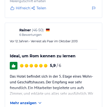
freundliches Personal. Sehr sauber und gepflegt.
Meilengutschrift erhalten
Insgesamt ein sehr gute Wahl mit gutem Preis-
Hilfreich
Teilen
Leistungsverhältnis.
Rainer
(
46-50
)
6
Bewertungen
Vor 12 Jahren • Verreist als Paar im Oktober 2013
Ideal, um Rom kennen zu lernen
5,9
/ 6
Das Hotel befindet sich in der 5. Etage eines Wohn-
und Geschäftshauses. Der Empfang war sehr
freundlich. Ein Mitarbeiter begleitete uns aufs
Zimmer, und erklärte uns alles sehr ausführlich. Wir
hatten die Executive Suite mit Balkon gebucht. Das
Mehr anzeigen
Zimmer besteht aus Schlafraum mit TV und