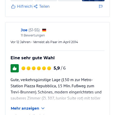
Die Junior-Suite hatte eine beeindruckende kreative
Hilfreich
Teilen
innenarchitektonische Ausstattung in der man sich…
Joe
(
51-55
)
11
Bewertungen
Vor 12 Jahren • Verreist als Paar im April 2014
Eine sehr gute Wahl
5,9
/ 6
Gute, verkehrsgünstige Lage (150 m zur Metro-
Station Piazza Repubblica, 15 Min. Fußweg zum
Trevi-Brunnen). Schönes, modern eingerichtetes und
sauberes Zimmer (Zi. 307, Junior Suite rot) mit toller
Dampf-Dusche im 3. Stock eines gepflegten Altbaus.
Mehr anzeigen
Gutes Frühstück im nahen Restaurant Cotto. Sehr