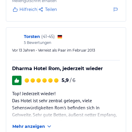
Abendessen, um den Druckvorgang unsere
Meilengutschrift erhalten
Bordkarten. Sie gaben uns sogar Tipps, wo Sie die
Hilfreich
Teilen
besten italienischen Krawatten kaufen! Unser Zimmer
im 3. Stock (310) war sauber und geräumig. Es war
regelmäßig laute jedoch, wenn die…
Torsten
(
41-45
)
5
Bewertungen
Vor 13 Jahren • Verreist als Paar im Februar 2013
Dharma Hotel Rom, jederzeit wieder
5,9
/ 6
Top! Jederzeit wieder!
Das Hotel ist sehr zentral gelegen, viele
Sehenswürdigkeiten Rom's befinden sich in
Gehweite. Sehr gute Betten, äußerst netter Empfang,
super Suite! Selbst das Frühstück kann sich für
Mehr anzeigen
italienische Verhältnisse sehen lassen!