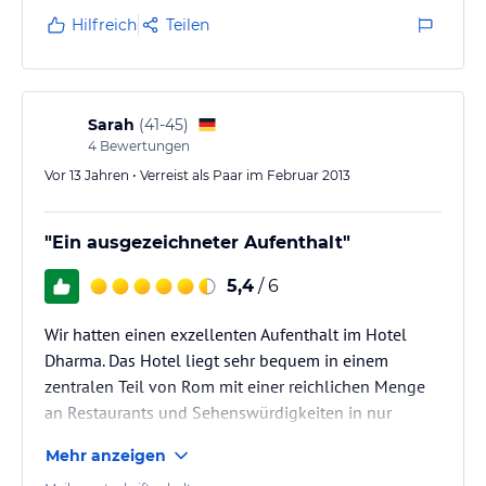
Kaffeebar, und einem kleinem Nebenraum in dem ein
Hilfreich
Teilen
Sofa steht (allerdings ohne TV). Das Bad ist sehr
modern und großzügig eingerichtet, allerdings roch
es aus dem Abfluss in der Dusche etwas streng. Der
Balkon geht zum Hinterhof…
Sarah
(
41-45
)
4
Bewertungen
Vor 13 Jahren • Verreist als Paar im Februar 2013
"Ein ausgezeichneter Aufenthalt"
5,4
/ 6
Wir hatten einen exzellenten Aufenthalt im Hotel
Dharma. Das Hotel liegt sehr bequem in einem
zentralen Teil von Rom mit einer reichlichen Menge
an Restaurants und Sehenswürdigkeiten in nur
wenige Gehminuten entfernt. Das Personal war sehr
Mehr anzeigen
freundlich und hilfsbereit bei Reservierungen zum