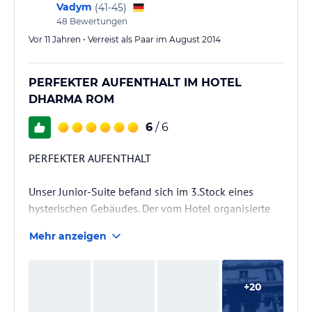
Vadym
(
41-45
)
48
Bewertungen
Vor 11 Jahren • Verreist als Paar im August 2014
PERFEKTER AUFENTHALT IM HOTEL
DHARMA ROM
6
/ 6
PERFEKTER AUFENTHALT
Unser Junior-Suite befand sich im 3.Stock eines
hysterischen Gebäudes. Der vom Hotel organisierte
Transfer verlief reibungslos: Wir wurden direkt am
Mehr anzeigen
Flughafen persönlich erwartet und befördert.
Bei Ankunft in Hotel wurden wir vom Manager
Lorenzo erwartet. Er hat uns unsere Suite präsentiert
+
20
und alles Wesentliche ausgesprochen freundlich und
ausführlich in deutscher Sprache erklärt.