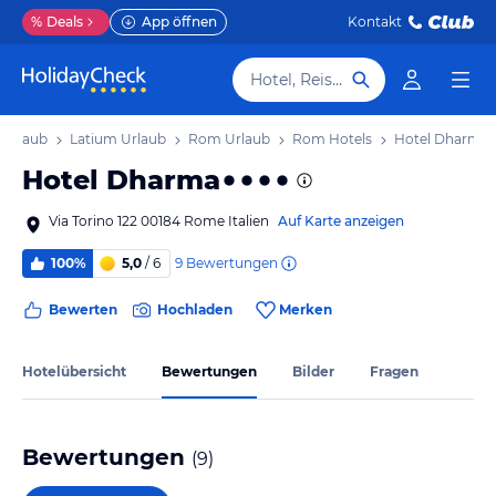
%
Deals
App öffnen
Kontakt
Hotel, Reiseziel
n Urlaub
Latium Urlaub
Rom Urlaub
Rom Hotels
Hotel Dharma
Hotel Dharma
Via Torino 122 00184 Rome Italien
Auf Karte anzeigen
9
Bewertungen
100%
5,0
/ 6
Bewerten
Hochladen
Merken
Hotelübersicht
Bewertungen
Bilder
Fragen
Bewertungen
(
9
)