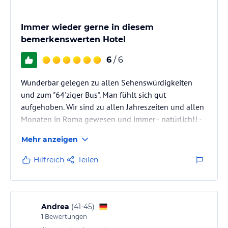
Immer wieder gerne in diesem
bemerkenswerten Hotel
6
/ 6
Wunderbar gelegen zu allen Sehenswürdigkeiten
und zum "64'ziger Bus". Man fühlt sich gut
aufgehoben. Wir sind zu allen Jahreszeiten und allen
Monaten in Roma gewesen und immer - natürlich!! -
in " unserem" Hotel. Von fünf Sternen geben wir dem
Mehr anzeigen
Quirinale sechs!
Hilfreich
Teilen
Andrea
(
41-45
)
1
Bewertungen