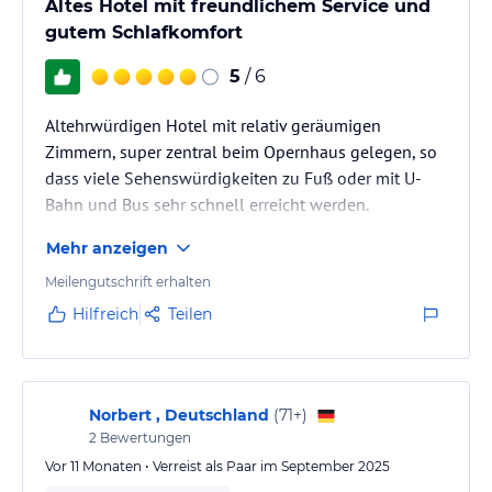
Altes Hotel mit freundlichem Service und
gutem Schlafkomfort
5
/ 6
Altehrwürdigen Hotel mit relativ geräumigen
Zimmern, super zentral beim Opernhaus gelegen, so
dass viele Sehenswürdigkeiten zu Fuß oder mit U-
Bahn und Bus sehr schnell erreicht werden.
Wir hatten ein Zimmer im oberen Stockwerk, zum
Mehr anzeigen
Opernhaus gelegen. Das war sehr ruhig.
Statt den Aufzug zu nehmen genossen wir es oft, die
Meilengutschrift erhalten
altehrwürdige Treppe hinabzuschreiten...
Hilfreich
Teilen
Norbert , Deutschland
(
71+
)
2
Bewertungen
Vor 11 Monaten • Verreist als Paar im September 2025