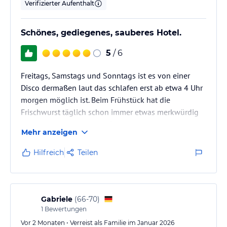
Verifizierter Aufenthalt
Schönes, gediegenes, sauberes Hotel.
5
/ 6
Freitags, Samstags und Sonntags ist es von einer
Disco dermaßen laut das schlafen erst ab etwa 4 Uhr
morgen möglich ist. Beim Frühstück hat die
Frischwurst täglich schon immer etwas merkwürdig
gerochen, wir haben halt Salami und Käse usw.
Mehr anzeigen
gegessen. Ansonsten ein reichhaltiges Frühstück. Im
Restaurant gibt es hervorragendes Essen.
Hilfreich
Teilen
Beeindruckend ist die Sauberkeit, eine absolut
perfekte Zimmerreinigung, auch sonst im Hotel alles
sauber.
Gabriele
(
66-70
)
1
Bewertungen
Vor 2 Monaten • Verreist als Familie im Januar 2026