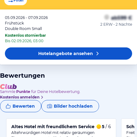
Filter
ab
599 €
05.09.2026 - 07.09.2026
Frühstück
2 ERW • 2 Nächte
Double Room Small
Kostenlos stornierbar
Bis 02.09.2026, 03:00
Hotelangebote
ansehen
Bewertungen
Sammle
Punkte
für Deine Hotelbewertung.
Kostenlos anmelden
Bewerten
Bilder hochladen
Altes Hotel mit freundlichem Service und gutem Schla
5
/ 6
Schö
Altehrwürdigen Hotel mit relativ geräumigen
Freit