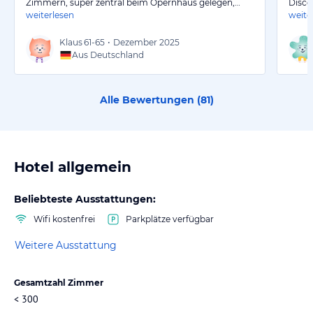
Zimmern, super zentral beim Opernhaus gelegen,…
Disco
weiterlesen
weite
Klaus
61-65
•
Dezember 2025
Aus Deutschland
Alle Bewertungen (
81
)
Hotel allgemein
Beliebteste Ausstattungen:
Wifi kostenfrei
Parkplätze verfügbar
Weitere Ausstattung
Gesamtzahl Zimmer
< 300