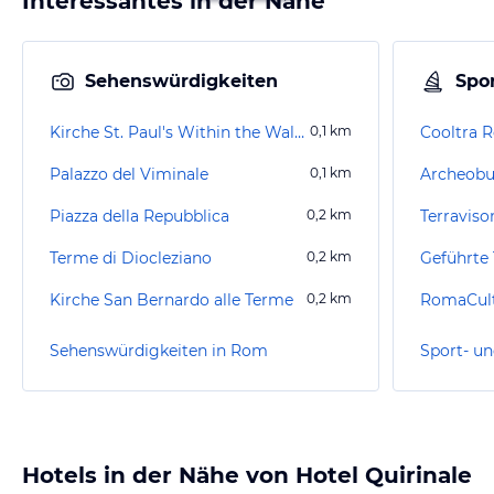
Interessantes in der Nähe
Sehenswürdigkeiten
Spor
Kirche St. Paul's Within the Walls
0,1
km
Cooltra 
Palazzo del Viminale
0,1
km
Archeobu
Piazza della Repubblica
0,2
km
Terraviso
Terme di Diocleziano
0,2
km
Geführte
Kirche San Bernardo alle Terme
0,2
km
RomaCul
Sehenswürdigkeiten in Rom
Sport- un
Hotels in der Nähe von Hotel Quirinale