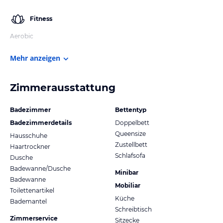
Fitness
Aerobic
Mehr anzeigen
Zimmerausstattung
Badezimmer
Bettentyp
Badezimmerdetails
Doppelbett
Queensize
Hausschuhe
Zustellbett
Haartrockner
Schlafsofa
Dusche
Badewanne/Dusche
Minibar
Badewanne
Mobiliar
Toilettenartikel
Küche
Bademantel
Schreibtisch
Zimmerservice
Sitzecke