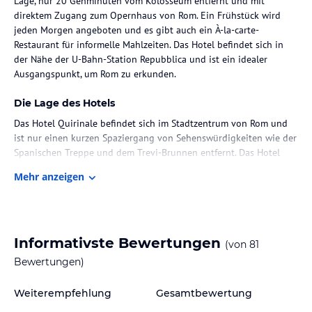
Lage, nur 20 Gehminuten vom Kolosseum entfernt und mit
direktem Zugang zum Opernhaus von Rom. Ein Frühstück wird
jeden Morgen angeboten und es gibt auch ein À-la-carte-
Restaurant für informelle Mahlzeiten. Das Hotel befindet sich in
der Nähe der U-Bahn-Station Repubblica und ist ein idealer
Ausgangspunkt, um Rom zu erkunden.
Die Lage des Hotels
Das Hotel Quirinale befindet sich im Stadtzentrum von Rom und
ist nur einen kurzen Spaziergang von Sehenswürdigkeiten wie der
Spanischen Treppe und dem Trevi-Brunnen entfernt. Das Hotel
liegt auch in der Nähe der Einkaufsstraße Via Nazionale und des
Mehr anzeigen
Bahnhofs Termini. Die zentrale Lage des Hotels macht es zu einem
idealen Ausgangspunkt, um die Stadt zu erkunden.
Zimmer / Unterbringung im Hotel
Informativste Bewertungen
(von
81
Die Zimmer im Hotel Quirinale sind geräumig und individuell
eingerichtet. Jedes Zimmer verfügt über klassische Möbel und
Bewertungen)
Parkettböden. Zur Ausstattung gehören ein Flachbild-Sat-TV mit
Pay-per-View-Kanälen und ein eigenes Bad mit Dusche oder
Weiterempfehlung
Gesamtbewertung
Badewanne. Einige Zimmer bieten einen Blick auf den Garten und