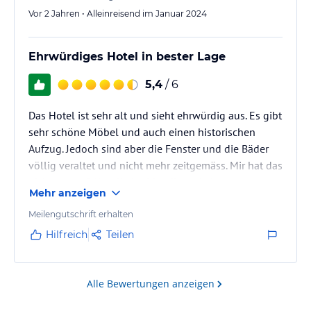
Vor 2 Jahren • Alleinreisend im Januar 2024
Ehrwürdiges Hotel in bester Lage
5,4
/ 6
Das Hotel ist sehr alt und sieht ehrwürdig aus. Es gibt
sehr schöne Möbel und auch einen historischen
Aufzug. Jedoch sind aber die Fenster und die Bäder
völlig veraltet und nicht mehr zeitgemäss. Mir hat das
nicht gut gefallen. Weiterhin gibt es keine
Mehr anzeigen
Frotteehandtücher sondern Stofftücher.
Meilengutschrift erhalten
Hilfreich
Teilen
Alle Bewertungen anzeigen