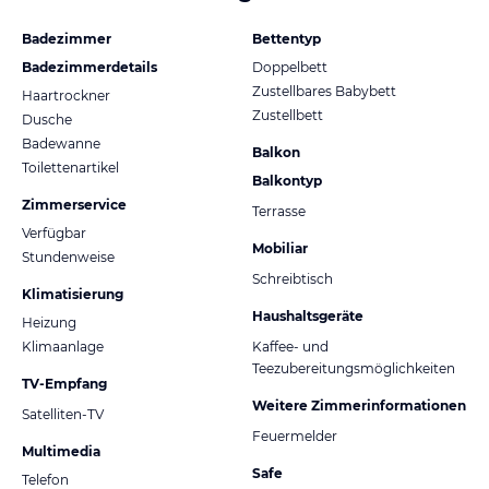
Badezimmer
Bettentyp
Badezimmerdetails
Doppelbett
Zustellbares Babybett
Haartrockner
Zustellbett
Dusche
Badewanne
Balkon
Toilettenartikel
Balkontyp
Zimmerservice
Terrasse
Verfügbar
Mobiliar
Stundenweise
Schreibtisch
Klimatisierung
Haushaltsgeräte
Heizung
Klimaanlage
Kaffee- und
Teezubereitungsmöglichkeiten
TV-Empfang
Weitere Zimmerinformationen
Satelliten-TV
Feuermelder
Multimedia
Safe
Telefon