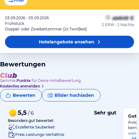
Filter
ab
649 €
03.09.2026 - 05.09.2026
Frühstück
2 ERW • 2 Nächte
Doppel- oder Zweibettzimmer (2x TwinBed)
Hotelangebote
ansehen
Bewertungen
Sammle
Punkte
für Deine Hotelbewertung.
Kostenlos anmelden
Bewerten
Bilder hochladen
5,5
Sehr gut
/ 6
Gute
Besonders gut bewertet:
Ausge
Exzellente Sauberkeit
bemüh
weite
Preis-Leistungs-Verhältnis