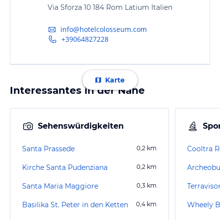
Via Sforza 10 184 Rom Latium Italien
info@hotelcolosseum.com
+39064827228
Karte
Interessantes in der Nähe
Sehenswürdigkeiten
Spor
Santa Prassede
0,2
km
Cooltra 
Kirche Santa Pudenziana
0,2
km
Archeobu
Santa Maria Maggiore
0,3
km
Terraviso
Basilika St. Peter in den Ketten
0,4
km
Wheely B