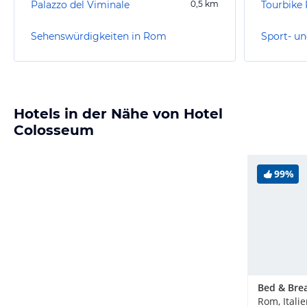
Palazzo del Viminale
0,5
km
Tourbike
Sehenswürdigkeiten in Rom
Sport- un
Hotels in der Nähe von Hotel
Colosseum
99%
Rom, Itali