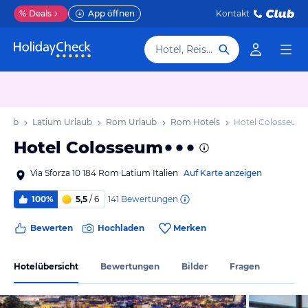
%
Deals
App öffnen
Kontakt
Hotel, Reiseziel
rlaub
Latium Urlaub
Rom Urlaub
Rom Hotels
Hotel Colosseum
Hotel Colosseum
Via Sforza 10 184 Rom Latium Italien
Auf Karte anzeigen
141
Bewertungen
100%
5,5
/ 6
Bewerten
Hochladen
Merken
Hotelübersicht
Bewertungen
Bilder
Fragen