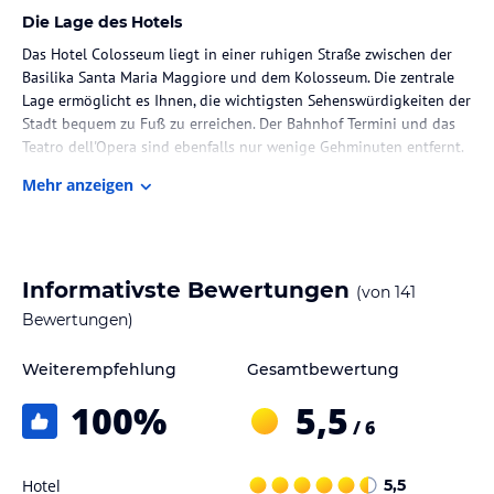
Die Lage des Hotels
Das Hotel Colosseum liegt in einer ruhigen Straße zwischen der
Basilika Santa Maria Maggiore und dem Kolosseum. Die zentrale
Lage ermöglicht es Ihnen, die wichtigsten Sehenswürdigkeiten der
Stadt bequem zu Fuß zu erreichen. Der Bahnhof Termini und das
Teatro dell'Opera sind ebenfalls nur wenige Gehminuten entfernt.
Mehr anzeigen
Zimmer / Unterbringung im Hotel
Die Zimmer im Hotel Colosseum sind komfortabel und stilvoll
eingerichtet. Sie verfügen über eine individuell regelbare
Klimaanlage, einen Schreibtisch und einen Flachbild-Sat-TV. Das
Informativste Bewertungen
(von
141
Bad ist mit einer Badewanne oder Dusche ausgestattet. Ein
kostenloser WLAN-Zugang steht Ihnen im gesamten Hotel zur
Bewertungen)
Verfügung.
Weiterempfehlung
Gesamtbewertung
Gastronomie im Hotel
100
%
5,5
Das Hotel bietet ein kontinentales Frühstück in Form eines
/ 6
abwechslungsreichen Buffets an. Darüber hinaus gibt es zwei Bars,
in denen Sie eine Auswahl an Getränken und Snacks genießen
Hotel
5,5
können.