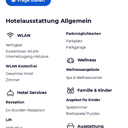
Frage stellen
Hotelausstattung Allgemein
Parkmöglichkeiten
WLAN
Parkplatz
Verfügbar
Parkgarage
Kostenloser WLAN-
Internetzugang inklusive
Wellness
WLAN Kostenfrei
Wellnessangebote
Gesamtes Hotel
Spa & Wellnesscenter
Zimmer
Familie & Kinder
Hotel Services
Angebot für Kinder
Rezeption
Spielzimmer
24-Stunden-Rezeption
Brettspiele/ Puzzles
Lift
Ausstattung
Verfügbar