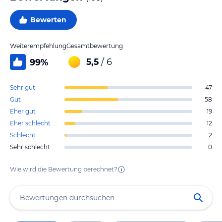
Bewerten
Weiterempfehlung
Gesamtbewertung
5,5
/ 6
99
%
Sehr gut
47
Gut
58
Eher gut
19
Eher schlecht
12
Schlecht
2
Sehr schlecht
0
Wie wird die Bewertung berechnet?