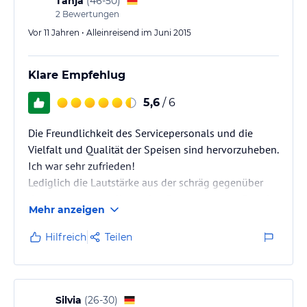
Tanja
(
46-50
)
2
Bewertungen
Vor 11 Jahren • Alleinreisend im Juni 2015
Klare Empfehlug
5,6
/ 6
Die Freundlichkeit des Servicepersonals und die
Vielfalt und Qualität der Speisen sind hervorzuheben.
Ich war sehr zufrieden!
Lediglich die Lautstärke aus der schräg gegenüber
den Appartements liegenden Bar war etwas störend.
Mehr anzeigen
Hilfreich
Teilen
Silvia
(
26-30
)