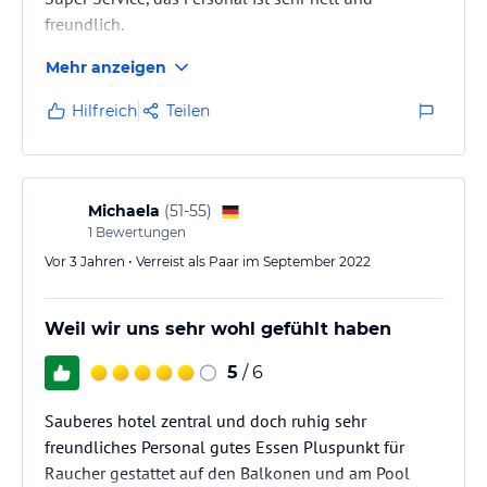
freundlich.
Wir sind zum wiederholten Mal in diesem Hotel und
Mehr anzeigen
haben auch schon den nächsten Urlaub gebucht.
immer wieder gerne. Wir können das Hotel bestens
Hilfreich
Teilen
empfehlen.
Michaela
(
51-55
)
1
Bewertungen
Vor 3 Jahren • Verreist als Paar im September 2022
Weil wir uns sehr wohl gefühlt haben
5
/ 6
Sauberes hotel zentral und doch ruhig sehr
freundliches Personal gutes Essen Pluspunkt für
Raucher gestattet auf den Balkonen und am Pool