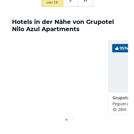
von
14
Hotels in der Nähe von Grupotel
Nilo Azul Apartments
95%
Grupotel N
Peguera, 
28m