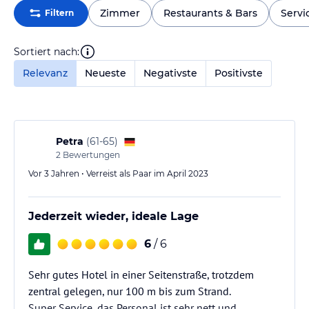
Zimmer
Restaurants & Bars
Servi
Filtern
Sortiert nach:
Relevanz
Neueste
Negativste
Positivste
Petra
(
61-65
)
2
Bewertungen
Vor 3 Jahren • Verreist als Paar im April 2023
Jederzeit wieder, ideale Lage
6
/ 6
Sehr gutes Hotel in einer Seitenstraße, trotzdem
zentral gelegen, nur 100 m bis zum Strand.
Super Service, das Personal ist sehr nett und