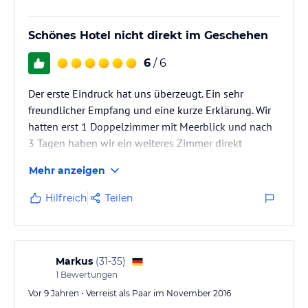
Schönes Hotel nicht direkt im Geschehen
6
/ 6
Der erste Eindruck hat uns überzeugt. Ein sehr
freundlicher Empfang und eine kurze Erklärung. Wir
hatten erst 1 Doppelzimmer mit Meerblick und nach
3 Tagen haben wir ein weiteres Zimmer direkt
nebenan mit Meerblick bekommen, da noch jemand
Mehr anzeigen
nach gereist war.
Hilfreich
Teilen
Markus
(
31-35
)
1
Bewertungen
Vor 9 Jahren • Verreist als Paar im November 2016