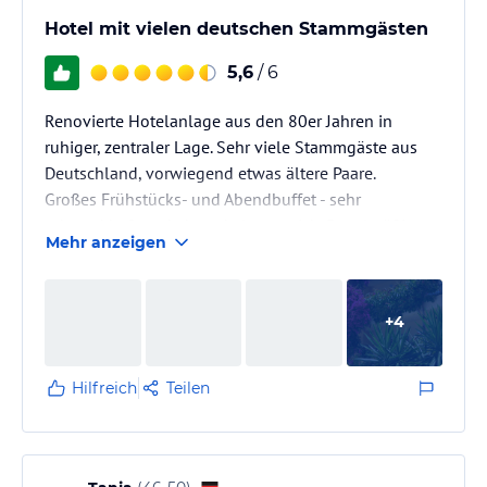
Hotel mit vielen deutschen Stammgästen
5,6
/ 6
Renovierte Hotelanlage aus den 80er Jahren in
ruhiger, zentraler Lage. Sehr viele Stammgäste aus
Deutschland, vorwiegend etwas ältere Paare.
Großes Frühstücks- und Abendbuffet - sehr
schmackhaft und abwechslungsreich. Regelmäßig
Mehr anzeigen
musikalische Abendunterhaltung.
Das Hotel und die Zimmer sind gut ausgestattet; kein
Luxus, aber grundsolide. Wer Ruhe und Entspannung
+
4
sucht ist hier sehr gut aufgehoben.
In unmittelbarer Nähe die Einkaufsstraße mit vielen
kleineren Geschäften, einladenden Bars und
Hilfreich
Teilen
Restaurants. Der…