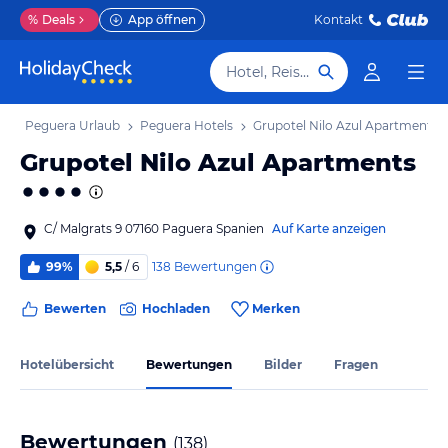
%
Deals
App öffnen
Kontakt
Hotel, Reiseziel
b
Peguera Urlaub
Peguera Hotels
Grupotel Nilo Azul Apartments
Grupotel Nilo Azul Apartments
C/ Malgrats 9 07160 Paguera Spanien
Auf Karte anzeigen
138
Bewertungen
99%
5,5
/ 6
Bewerten
Hochladen
Merken
Hotelübersicht
Bewertungen
Bilder
Fragen
Bewertungen
(
138
)