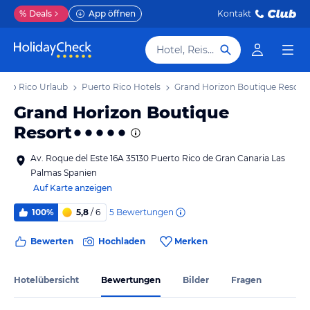
%
Deals
App öffnen
Kontakt
Hotel, Reiseziel
erto Rico Urlaub
Puerto Rico Hotels
Grand Horizon Boutique Resort
Grand Horizon Boutique
Resort
Av. Roque del Este 16A 35130 Puerto Rico de Gran Canaria Las
Palmas Spanien
Auf Karte anzeigen
5
Bewertungen
100%
5,8
/ 6
Bewerten
Hochladen
Merken
Hotelübersicht
Bewertungen
Bilder
Fragen