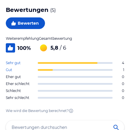
Bewertungen
(
5
)
Bewerten
Weiterempfehlung
Gesamtbewertung
5,8
/ 6
100
%
Sehr gut
4
Gut
1
Eher gut
0
Eher schlecht
0
Schlecht
0
Sehr schlecht
0
Wie wird die Bewertung berechnet?