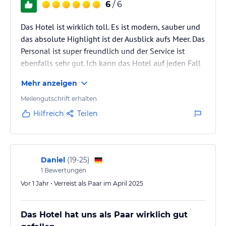
6
/ 6
Das Hotel ist wirklich toll. Es ist modern, sauber und
das absolute Highlight ist der Ausblick aufs Meer. Das
Personal ist super freundlich und der Service ist
ebenfalls sehr gut. Ich kann das Hotel auf jeden Fall
weiterempfehlen. Es gibt viele Restaurants sowie ein
Mehr anzeigen
Shoppingcenter in der Nähe. Im Hotel gibt es ein
Outdoor Gym und es stehen kostenfreie Parkplätze
Meilengutschrift erhalten
zur Verfügung.
Hilfreich
Teilen
Daniel
(
19-25
)
1
Bewertungen
Vor 1 Jahr • Verreist als Paar im April 2025
Das Hotel hat uns als Paar wirklich gut