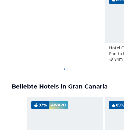
Hotel Cor
Puerto Ric
94m
Beliebte Hotels in Gran Canaria
97%
89%
AWARD