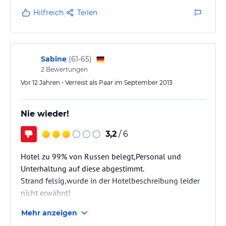
endlich schlafen. Am nächsten morgen haben wir das
Hilfreich
Teilen
Zimmer reklamiert. Das Personal kann sehr schlecht
oder eher gar kein Englisch...Wer russisch kann ist
hier sehr von Vorteil. Nach hin und her und
Rücksprache mit dem Reiseleiter wurde uns ein…
Sabine
(
61-65
)
2
Bewertungen
Vor 12 Jahren • Verreist als Paar im September 2013
Nie wieder!
3,2
/ 6
Hotel zu 99% von Russen belegt,Personal und
Unterhaltung auf diese abgestimmt.
Strand felsig,wurde in der Hotelbeschreibung leider
nicht erwähnt!
Hotel für Deutsche Urlauber nicht zu empfehlen.
Mehr anzeigen