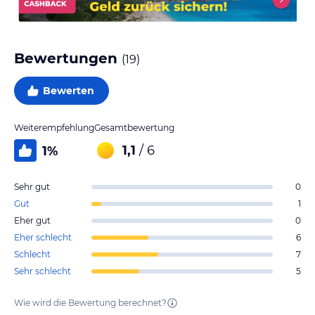
Bewertungen
(
19
)
Bewerten
Weiterempfehlung
Gesamtbewertung
1,1
/ 6
1
%
Sehr gut
0
Gut
1
Eher gut
0
Eher schlecht
6
Schlecht
7
Sehr schlecht
5
Wie wird die Bewertung berechnet?