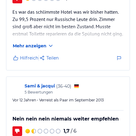
Es war das schlimmste Hotel was wir bisher hatten.
Zu 99,5 Prozent nur Russische Leute drin. Zimmer
sind groß aber nicht im besten Zustand. Musste
erstmal Toilette reparieren da die Spülung nicht ging.
Haben dort welche getroffen und sagten uns das seit
Mehr anzeigen
2 Jahren in Alanya nur Russische Bürger sind. Deshalb
meiden wir ab sofort Alanya.
Hilfreich
Teilen
Sami & jacqui
(
36-40
)
5
Bewertungen
Vor 12 Jahren • Verreist als Paar im September 2013
Nein nein nein niemals weiter empfehlen
1,7
/ 6