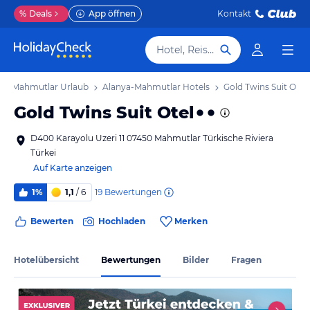
%
Deals
App öffnen
Kontakt
Hotel, Reiseziel
ya-Mahmutlar Urlaub
Alanya-Mahmutlar Hotels
Gold Twins Suit Otel
Gold Twins Suit Otel
D400 Karayolu Uzeri 11 07450 Mahmutlar Türkische Riviera
Türkei
Auf Karte anzeigen
19
Bewertungen
1%
1,1
/ 6
Bewerten
Hochladen
Merken
Hotelübersicht
Bewertungen
Bilder
Fragen