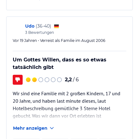
PS wir beide waren von diesem Urlaub so geschockt,
das wir sofort nach der Heimreise einen Anwalt
aufsuchten um etwaige Schadensansprüche geltend
zu machen, auch wenn dieser Reiseveranstalter uns
Udo
(
36-40
)
nach 4 Tagen umbuchte und wir…
3
Bewertungen
Vor 19 Jahren • Verreist als Familie im August 2006
Um Gottes Willen, dass es so etwas
tatsächlich gibt
2,2
/ 6
Wir sind eine Familie mit 2 großen Kindern, 17 und
20 Jahre, und haben last minute dieses, laut
Hotelbeschreibung gemütliche 3 Sterne Hotel
gebucht. Was wir dann vor Ort erlebten ist
unbeschreiblich. Bitte nicht dieses Hotel buchen!!!
Mehr anzeigen
Das Wort Hotel ist schon Frevel. Überall Dreck,
einfach ekelig. Der Pool trüb. Das Essen schlimm und