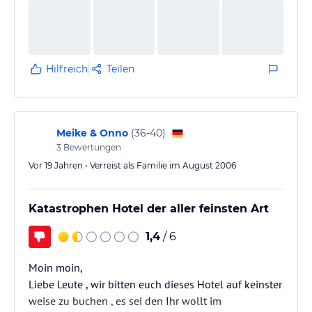
immer gleich. Die Zimmer bestehen aus 2 Räumen.
Eines ist ein Schlafzimmer mit Klimaanlage. Das
andere Zimmer ist ein leerer hell gefließter Raum mit
eiligst geweißten Wänden, die…
Hilfreich
Teilen
Meike & Onno
(
36-40
)
3
Bewertungen
Vor 19 Jahren • Verreist als Familie im August 2006
Katastrophen Hotel der aller feinsten Art
1,4
/ 6
Moin moin,
Liebe Leute , wir bitten euch dieses Hotel auf keinster
weise zu buchen , es sei den Ihr wollt im