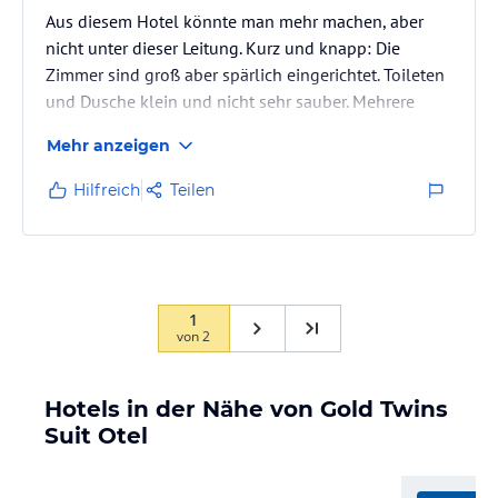
Aus diesem Hotel könnte man mehr machen, aber
nicht unter dieser Leitung. Kurz und knapp: Die
Zimmer sind groß aber spärlich eingerichtet. Toileten
und Dusche klein und nicht sehr sauber. Mehrere
Defekte die Trotz reklamation nicht behoben wurden.
Mehr anzeigen
Der Pool ist klein und aus diesem Grund bei größerer
Belegung sofort verschmutzt und nicht mehr
Hilfreich
Teilen
empfehlenswert (grün und undurchsichtig) Das
Restaurant ist sehr unsauber, die Tische werden ein
mal wöchentlich frisch gedeckt.
Das Personal ist freundilch und hilfbereit…
1
von
2
Hotels in der Nähe von Gold Twins
Suit Otel