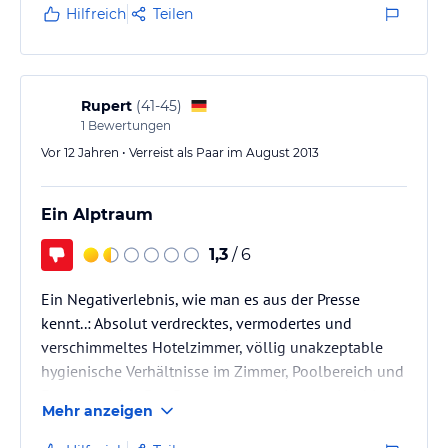
Hilfreich
Teilen
Rupert
(
41-45
)
1
Bewertungen
Vor 12 Jahren • Verreist als Paar im August 2013
Ein Alptraum
1,3
/ 6
Ein Negativerlebnis, wie man es aus der Presse
kennt..: Absolut verdrecktes, vermodertes und
verschimmeltes Hotelzimmer, völlig unakzeptable
hygienische Verhältnisse im Zimmer, Poolbereich und
Essensbereich. Das Personal von uninteressiert bis
Mehr anzeigen
ignorant unbehilflich. Der Strandzugang führt durch
eine verfallene Unterführung unter einer stark