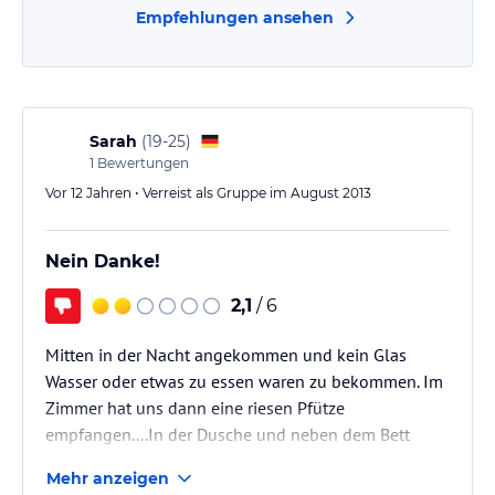
Empfehlungen ansehen
Sarah
(
19-25
)
1
Bewertungen
Vor 12 Jahren • Verreist als Gruppe im August 2013
Nein Danke!
2,1
/ 6
Mitten in der Nacht angekommen und kein Glas
Wasser oder etwas zu essen waren zu bekommen. Im
Zimmer hat uns dann eine riesen Pfütze
empfangen....In der Dusche und neben dem Bett
lagen Haarbüschel. Gut Hauptsache das Bett war
Mehr anzeigen
frisch bezogen, die Handtücher waren sauber und