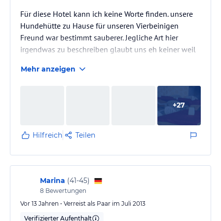
Für diese Hotel kann ich keine Worte finden. unsere
Hundehütte zu Hause für unseren Vierbeinigen
Freund war bestimmt sauberer. Jegliche Art hier
irgendwas zu beschreiben glaubt uns eh keiner weil
dann bestimmt behauptet wird "die schreiben
Mehr anzeigen
bestimmt nur negatives rein weil se dafür bezahlt
werden " ein paar Bilder mit Beschreibung stellen wir
Trotzdem rein. Wir sind eine Nacht hier geblieben -
+
27
nie wieder ein Hotel unter 3 Sterne für 800€ werden
wir buchen. Mag sein das es auch für diese Geld
bessere gibt- zb. unser…
Hilfreich
Teilen
Marina
(
41-45
)
8
Bewertungen
Vor 13 Jahren • Verreist als Paar im Juli 2013
Verifizierter Aufenthalt