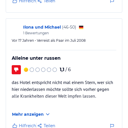
Hilfreich
Teilen
befahrenen Hauptstrasse zum ungesäuberten, von
offen liegenden ins Meer führenden Abwasserrohren
durchzogenen Kiesstrand. Das Hotel liegt 11 km
außerhalb von Alanya...Taxis sind…
Ilona und Michael
(
46-50
)
1
Bewertungen
Vor 17 Jahren • Verreist als Paar im Juli 2008
Alleine unter russen
1,1
/ 6
das Hotel entspricht nicht mal einem Stern, wer sich
hier niederlassen möchte sollte sich vorher gegen
alle Krankheiten dieser Welt impfen lassen.
Schützen sie sich und Ihre Mitbürger vor diesem
Mehr anzeigen
Hotel, es ist nur etwas für Überlebenskünstler (oder
Bürger aus dem tiefsten Russischen Reich).
Hilfreich
Teilen