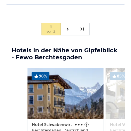
1
von
2
Hotels in der Nähe von Gipfelblick
- Fewo Berchtesgaden
96%
85%
Hotel Schwabenwirt
Hotel Wit
Berchtesgaden, Deutschland
Berchtesg