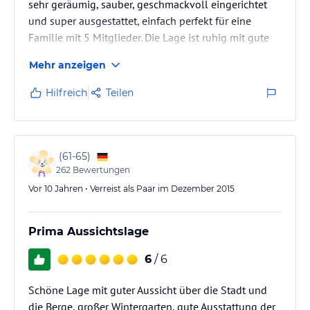
sehr geräumig, sauber, geschmackvoll eingerichtet
und super ausgestattet, einfach perfekt für eine
Familie mit 5 Mitglieder. Die Lage ist ruhig mit gute
Einkaufsmöglichkeiten in der Nähe. Zentrum ist in 10
Mehr anzeigen
Minuten zu Fuss zu erreichen. Die Strasse ist ganz
steil, und der Autoparkplatz ist ca. 150 m entfernt,
Hilfreich
Teilen
aber Be- und Entladen am Haus ist möglich. Der
Vermieter ist sehr freundlich und hilfsbereit. Wir
kommen sehr gerne wieder.
(
61-65
)
262
Bewertungen
Vor 10 Jahren • Verreist als Paar im Dezember 2015
Prima Aussichtslage
6
/ 6
Schöne Lage mit guter Aussicht über die Stadt und
die Berge, großer Wintergarten, gute Ausstattung der