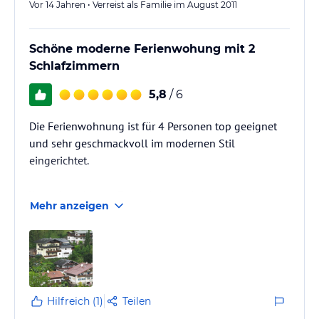
Vor 14 Jahren • Verreist als Familie im August 2011
Schöne moderne Ferienwohung mit 2
Schlafzimmern
5,8
/ 6
Die Ferienwohnung ist für 4 Personen top geeignet
und sehr geschmackvoll im modernen Stil
eingerichtet.
Wer mit mehreren Freunden verreist oder mit der
Mehr anzeigen
Großfamilie - die 3 Fe-Wo können miteinander
verbunden werden, haben aber auch jede einen
eigenen Eingang.
Für Lauffaule: Der Autoparkplatz ist ca. 150 m
entfernt an einer recht steilen Straße, Entladen aber
direkt an der Ferienwohnung möglich (wir hatten die
Hilfreich (1)
Teilen
Wohnung Hochkalter).