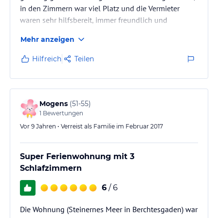
in den Zimmern war viel Platz und die Vermieter
waren sehr hilfsbereit, immer freundlich und
entgegenkommend - auch bei unserer sehr späten
Mehr anzeigen
Anreise. Wir haben die Zeit sehr genossen! Vielen
Dank auch für das Verständnis mit einer großen
Hilfreich
Teilen
Gruppe mit Jugendlichen. Gerne würden wir nochmal
zum Skilanglaufen wiederkommen.
Mogens
(
51-55
)
1
Bewertungen
Vor 9 Jahren • Verreist als Familie im Februar 2017
Super Ferienwohnung mit 3
Schlafzimmern
6
/ 6
Die Wohnung (Steinernes Meer in Berchtesgaden) war