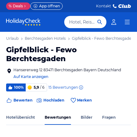
%
Deals
App öffnen
Kontakt
Hotel, Reiseziel
en Urlaub
Berchtesgaden Hotels
Gipfelblick - Fewo Berchtesgaden
Gipfelblick - Fewo
Berchtesgaden
Hansererweg 12 83471 Berchtesgaden Bayern Deutschland
Auf Karte anzeigen
15
Bewertungen
100%
5,9
/ 6
Bewerten
Hochladen
Merken
Hotelübersicht
Bewertungen
Bilder
Fragen