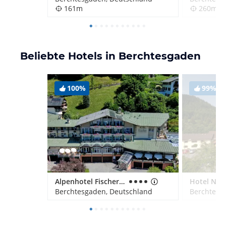
161m
260m
Beliebte Hotels in Berchtesgaden
100%
99%
Alpenhotel Fischer Adults Only
Berchtesgaden, Deutschland
Berchtesg