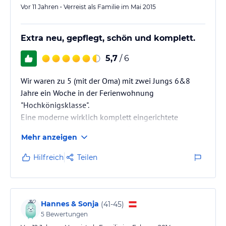
Vor 11 Jahren • Verreist als Familie im Mai 2015
Extra neu, gepflegt, schön und komplett.
5,7
/ 6
Wir waren zu 5 (mit der Oma) mit zwei Jungs 6&8
Jahre ein Woche in der Ferienwohnung
"Hochkönigsklasse".
Eine moderne wirklich komplett eingerichtete
Wohnung zum angemessenen Preis.
Mehr anzeigen
Sogar die Schränke waren voll mit Kleinigkeiten wie
z.B. Mülltüten, Alufolie, Kafeepads, Spülmittel, etc. -
Hilfreich
Teilen
kurz, es war bis auf Essen im Kühlschrank alles da ;)
Sehr zuvorkommender und freundlicher Vermieter,
der uns am Anfang alles gut gezeigt hat. Whirlpool
Hannes & Sonja
(
41-45
)
und Komfortdusche - was will man mehr. NICHTS
5
Bewertungen