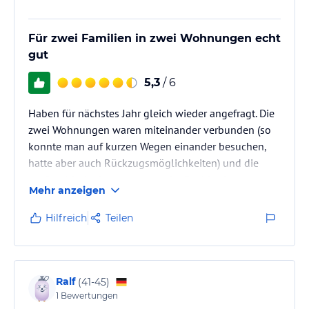
Für zwei Familien in zwei Wohnungen echt
gut
5,3
/ 6
Haben für nächstes Jahr gleich wieder angefragt. Die
zwei Wohnungen waren miteinander verbunden (so
konnte man auf kurzen Wegen einander besuchen,
hatte aber auch Rückzugsmöglichkeiten) und die
großen Kinder konnten sogar im Dachboden extra
Mehr anzeigen
schlafen (ohne Extrakosten).
Hilfreich
Teilen
Ralf
(
41-45
)
1
Bewertungen