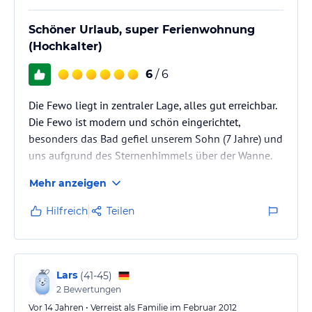
Schöner Urlaub, super Ferienwohnung
(Hochkalter)
6
/ 6
Die Fewo liegt in zentraler Lage, alles gut erreichbar.
Die Fewo ist modern und schön eingerichtet,
besonders das Bad gefiel unserem Sohn (7 Jahre) und
uns aufgrund des Sternenhimmels über der Wanne.
Auch sonst war alles da, was man braucht.
Mehr anzeigen
Wichtig: Alles war top sauber und warm!
Die Ferienwohnung (Hochkalter) ist groß genug, so
Hilfreich
Teilen
dass sich der Lütte auch einmal zurückziehen konnte
oder dass man abends, ohne den Kleinen zu stören,
sich unterhalten/fernsehen konnte.
Alles in allem: Ein Glücksgriff, top gepflegt,…
Lars
(
41-45
)
2
Bewertungen
Vor 14 Jahren • Verreist als Familie im Februar 2012