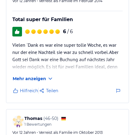
auszusetzen - gerne…
Vor 12 Jahren • Verreist als Familie im Februar 2014
Total super für Familien
6
/ 6
Vielen ´Dank es war eine super tolle Woche, es war
nur der eine Nachteil sie war zu schnell vorbei. Aber
Gott sei Dank war eine Buchung auf nächstes Jahr
wieder möglich. Es ist für zwei Familien ideal, denn
die Wohnungen sind miteinander verbunden. Wir
Mehr anzeigen
waren 2 Familien und hatten es total super fein.
obwohl wenig Schnee war ging es am Götschen
Hilfreich
Teilen
super zum fahren.
Wir freuen uns alle 5 auf nächstes Jahr.
Thomas
(
46-50
)
1
Bewertungen
Vor 12 Jahren • Verreist als Familie im Oktober 2013