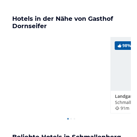
Hotels in der Nähe von Gasthof
Dornseifer
98%
Schmallen
91m
Beliebte Hotels in Schmallenberg