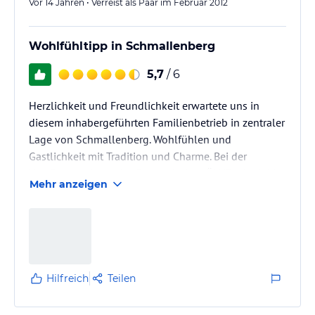
Vor 14 Jahren • Verreist als Paar im Februar 2012
Wohlfühltipp in Schmallenberg
5,7
/ 6
Herzlichkeit und Freundlichkeit erwartete uns in
diesem inhabergeführten Familienbetrieb in zentraler
Lage von Schmallenberg. Wohlfühlen und
Gastlichkeit mit Tradition und Charme. Bei der
Verpflegung kann der Gast zwischen ÜN/F oder inkl.
Mehr anzeigen
HP wählen. Das Frühstück ist reichhaltig, der Tisch
mit Liebe gedeckt. Die HP (ein köstliches 3-Gang
Menü) ist wirklich sehr zu empfehlen!
Halbpension ist sehr empfehlenswert!
Hilfreich
Teilen