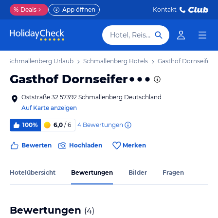
%
Deals
App öffnen
Kontakt
Hotel, Reiseziel
Schmallenberg Urlaub
Schmallenberg Hotels
Gasthof Dornseifer
Gasthof Dornseifer
Oststraße 32 57392 Schmallenberg Deutschland
Auf Karte anzeigen
4
Bewertungen
100%
6,0
/ 6
Bewerten
Hochladen
Merken
Hotelübersicht
Bewertungen
Bilder
Fragen
Bewertungen
(
4
)