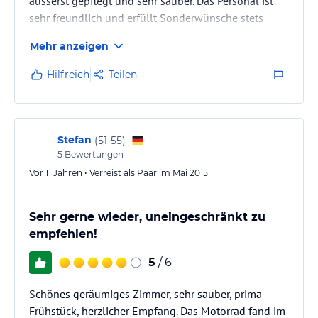
äusserst gepflegt und sehr sauber. Das Personal ist
sehr freundlich und erfüllt Sonderwünsche stets
sofort und ist äusserst zuvorkommend. Das Frühstück
Mehr anzeigen
ist sehr reichhaltig und von sehr guter Qualität. Die
Speisen im Restaurant gutbürgerlich, sehr reichhaltig
Hilfreich
Teilen
und von sehr guter Qualität bei angemessenen
Preisen. das Hotel ist für Kurzaufenthalte und längere
Urlaubsaufenthalte gleichermaßen gut geeignet.
Trotz der…
Stefan
(
51-55
)
5
Bewertungen
Vor 11 Jahren • Verreist als Paar im Mai 2015
Sehr gerne wieder, uneingeschränkt zu
empfehlen!
5
/ 6
Schönes geräumiges Zimmer, sehr sauber, prima
Frühstück, herzlicher Empfang. Das Motorrad fand im