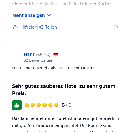
Zimmer. Klasse Service. Und Peter D. in der Küche:
Schweinefilet mit Parmesankruste, Alter! Die Sosse
Mehr anzeigen
zur Gans, yooo Baby! Rindsroulade, Yippee-ya-yaeah
...
Hilfreich
Teilen
Wir kommen wieder, dass ist mal amtlich!
Hans
(
66-70
)
32
Bewertungen
Vor 9 Jahren • Verreist als Paar im Februar 2017
Sehr gutes sauberes Hotel zu sehr gutem
Preis.
6
/ 6
Das familiengeführte Hotel ist modern gut bürgerlich
mit großen Zimmern eingerichtet. Die Räume sind