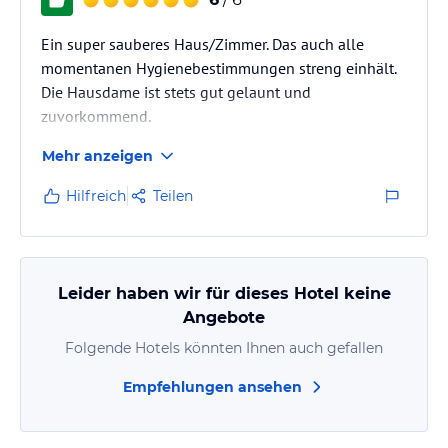
Ein super sauberes Haus/Zimmer. Das auch alle
momentanen Hygienebestimmungen streng einhält.
Die Hausdame ist stets gut gelaunt und
zuvorkommend.
Das Frühstück war abwechslungsreich und sehr
Mehr anzeigen
lecker.
Die Lage ist ebenfalls super, da man keine 10
Hilfreich
Teilen
Minuten Gehweg in die Innenstadt hat.
Jederzeit wieder zu empfehlen.
Leider haben wir für dieses Hotel keine
Angebote
Folgende Hotels könnten Ihnen auch gefallen
Empfehlungen ansehen