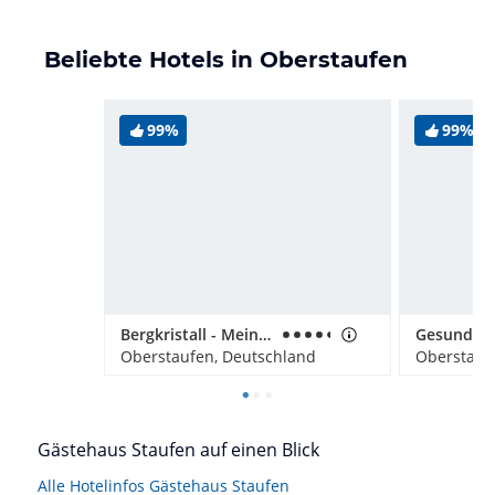
Beliebte Hotels in Oberstaufen
99%
99%
Bergkristall - Mein Resort im Allgäu
Oberstaufen, Deutschland
Oberstauf
Gästehaus Staufen auf einen Blick
Alle Hotelinfos Gästehaus Staufen