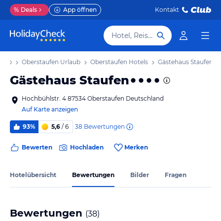
%
Deals
App öffnen
Kontakt
Hotel, Reiseziel
laub
Oberstaufen Urlaub
Oberstaufen Hotels
Gästehaus Staufen
Gästehaus Staufen
Hochbühlstr. 4 87534 Oberstaufen Deutschland
Auf Karte anzeigen
38
Bewertungen
93%
5,6
/ 6
Bewerten
Hochladen
Merken
Hotelübersicht
Bewertungen
Bilder
Fragen
Bewertungen
(
38
)