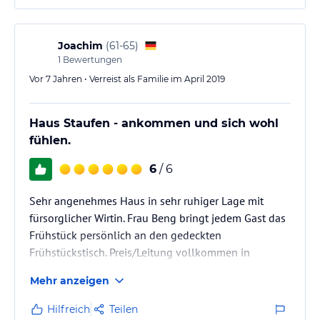
Joachim
(
61-65
)
1
Bewertungen
Vor 7 Jahren • Verreist als Familie im April 2019
Haus Staufen - ankommen und sich wohl
fühlen.
6
/ 6
Sehr angenehmes Haus in sehr ruhiger Lage mit
fürsorglicher Wirtin. Frau Beng bringt jedem Gast das
Frühstück persönlich an den gedeckten
Frühstückstisch. Preis/Leitung vollkommen in
Ordnung. Die Zimmer sind sauber und werden zudem
Mehr anzeigen
täglich gereinigt. Wir waren zwei Nächte. Auch für
längeren Aufenthalt sehr empfehlenswert. Wir
Hilfreich
Teilen