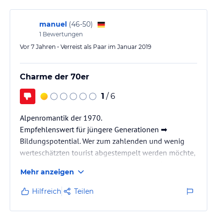
manuel
(
46-50
)
1
Bewertungen
Vor 7 Jahren • Verreist als Paar im Januar 2019
Charme der 70er
1
/ 6
Alpenromantik der 1970.
Empfehlenswert für jüngere Generationen ➡️
Bildungspotential. Wer zum zahlenden und wenig
werteschätzten tourist abgestempelt werden möchte,
wird sich sicher mit den gegebenheiten zufrieden
Mehr anzeigen
stellen lassen. Allen anderen die auf eine angenehme
oder freundliche Atmosphäre hoffen, sei von dieser
Hilfreich
Teilen
Dependance abgeraten!