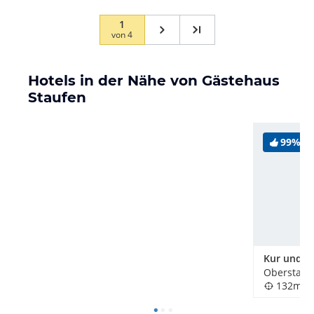
1
von
4
Hotels in der Nähe von Gästehaus
Staufen
99%
Oberstauf
132m