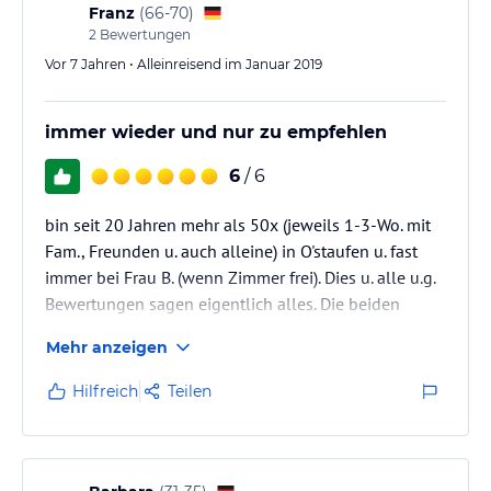
Franz
(
66-70
)
2
Bewertungen
Vor 7 Jahren • Alleinreisend im Januar 2019
immer wieder und nur zu empfehlen
6
/ 6
bin seit 20 Jahren mehr als 50x (jeweils 1-3-Wo. mit
Fam., Freunden u. auch alleine) in O'staufen u. fast
immer bei Frau B. (wenn Zimmer frei). Dies u. alle u.g.
Bewertungen sagen eigentlich alles. Die beiden
letzten Bewertungen vom Jan 2019 (ist wohl das
Mehr anzeigen
gleiche Paar) stammen wohl von notorischen
Nörglern, denn das "Gästehaus Staufen" kann nur
Hilfreich
Teilen
bestens weiter empfohlen werden.