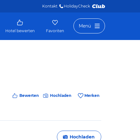
Kontakt
HolidayCheck 
Menü
Hotel bewerten
Favoriten
Bewerten
Hochladen
Merken
Hochladen