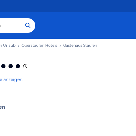
n Urlaub
Oberstaufen Hotels
Gästehaus Staufen
te anzeigen
en