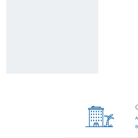
Blick vom ruhigen schönen Balkon
Zimmer
von Gisela • Verreist im Februar 2012
von Ilona • Verreis
Ansicht Gästehaus Staufen von der Straßenseite.
von Harry • Verreist im März 2010
A
B