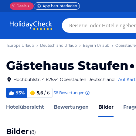
%
Deals
App herunterladen
Europa Urlaub
Deutschland Urlaub
Bayern Urlaub
Oberstaufe
Gästehaus Staufen
Hochbühlstr. 4 87534 Oberstaufen Deutschland
Auf Kar
93%
5,6
/ 6
38
Bewertungen
Hotelübersicht
Bewertungen
Bilder
Frag
Bilder
(
8
)