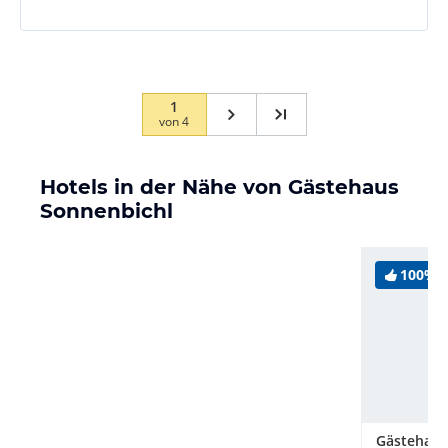
Abends dann noch auf dem Balkon bei einem Glas
Wein oder Bier dem leisem Wasserrauschen des
Baches lauschen. Irgendwie ist dort die Welt noch in
Ordnung.
Als Wanderausgangspunkt ist die Lage bestens
1
von
4
geeignet.
Hotels in der Nähe von Gästehaus
Sonnenbichl
100%