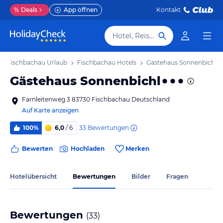
%
Deals
App öffnen
Kontakt
Hotel, Reiseziel
Fischbachau Urlaub
Fischbachau Hotels
Gästehaus Sonnenbichl
Gästehaus Sonnenbichl
Farnleitenweg 3 83730 Fischbachau Deutschland
Auf Karte anzeigen
33
Bewertungen
100%
6,0
/ 6
Bewerten
Hochladen
Merken
Hotelübersicht
Bewertungen
Bilder
Fragen
Bewertungen
(
33
)