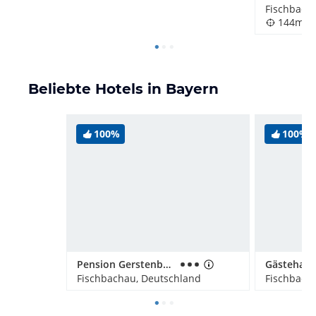
Fischbach
144m
Beliebte Hotels in Bayern
100%
100%
Pension Gerstenbrand
Fischbachau, Deutschland
Fischbach