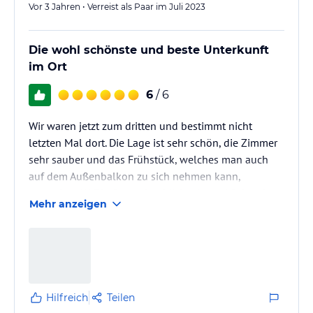
Vor 3 Jahren • Verreist als Paar im Juli 2023
Die wohl schönste und beste Unterkunft
im Ort
6
/ 6
Wir waren jetzt zum dritten und bestimmt nicht
letzten Mal dort. Die Lage ist sehr schön, die Zimmer
sehr sauber und das Frühstück, welches man auch
auf dem Außenbalkon zu sich nehmen kann,
sensationell! Die Gastgeber Michaela und Schorch
Mehr anzeigen
tun mit ihrer freundlichen und zuvorkommenden Art
ihr Übriges den Aufenthalt zu angenehm wie Möglich
zu gestalten.
Hilfreich
Teilen