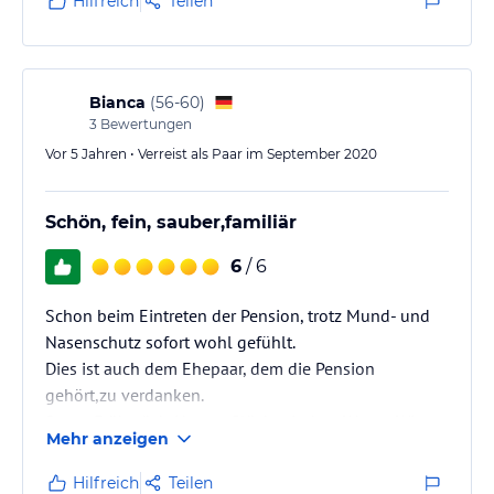
Hilfreich
Teilen
Bianca
(
56-60
)
3
Bewertungen
Vor 5 Jahren • Verreist als Paar im September 2020
Schön, fein, sauber,familiär
6
/ 6
Schon beim Eintreten der Pension, trotz Mund- und
Nasenschutz sofort wohl gefühlt.
Dies ist auch dem Ehepaar, dem die Pension
gehört,zu verdanken.
Super Frühstück. Hatten Glück mit dem Wetter. Wir
Mehr anzeigen
könnten jeden Tag draussen auf dem Balkon bei
herrlicher Aussicht frühstücken.
Hilfreich
Teilen