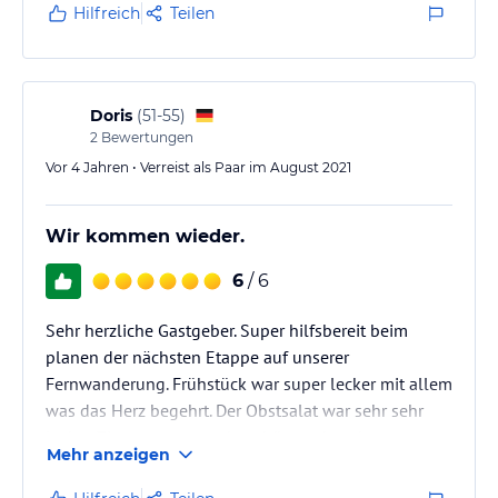
Hilfreich
Teilen
Doris
(
51-55
)
2
Bewertungen
Vor 4 Jahren • Verreist als Paar im August 2021
Wir kommen wieder.
6
/ 6
Sehr herzliche Gastgeber. Super hilfsbereit beim
planen der nächsten Etappe auf unserer
Fernwanderung. Frühstück war super lecker mit allem
was das Herz begehrt. Der Obstsalat war sehr sehr
lecker. Zimmer waren sehr schön und sauber.
Mehr anzeigen
Kommen gerne wieder.