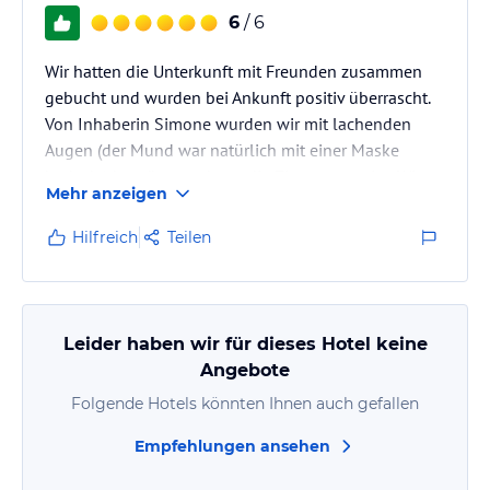
6
/ 6
Wir hatten die Unterkunft mit Freunden zusammen
gebucht und wurden bei Ankunft positiv überrascht.
Von Inhaberin Simone wurden wir mit lachenden
Augen (der Mund war natürlich mit einer Maske
bedeckt) begrüsst und uns die Zimmer gezeigt. Wir
Mehr anzeigen
haben uns sofort wohl gefühlt und das blieb auch so
bis zur Abreise. Wenn wir wieder nach Südtirol
Hilfreich
Teilen
kommen, dann ist der Niederhof die erste
Anlaufstelle!
Leider haben wir für dieses Hotel keine
Angebote
Folgende Hotels könnten Ihnen auch gefallen
Empfehlungen ansehen