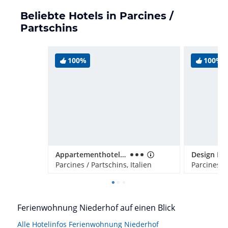
Beliebte Hotels in Parcines /
Partschins
100%
100%
Appartementhotel Siegi
Design Hot
Parcines / Partschins, Italien
Parcines / 
Ferienwohnung Niederhof auf einen Blick
Alle Hotelinfos Ferienwohnung Niederhof