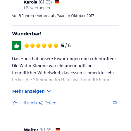
Karola
(
61-65
)
1
Bewertungen
Vor 8 Jahren • Verreist als Paar im Oktober 2017
Wunderbar!
6
/ 6
Das Haus hat unsere Erwartungen noch übertroffen:
Die Wirtin Simone war ein unermüdlicher
freundlicher Wirbelwind, das Essen schmeckte sehr
lecker, die Stimmung im Haus war freundlich und
zugewandt. Das Zimmer war sauber, die Betten
Mehr anzeigen
erholsam und die Aussicht vom Balkon Richtung
Partschins einfach traumhaft.
Hilfreich
Teilen
Walter
(
61-65
)