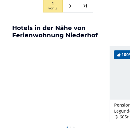
1
von
2
Hotels in der Nähe von
Ferienwohnung Niederhof
100%
Lagundo / 
605m