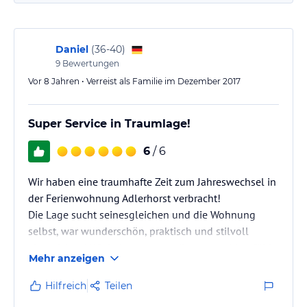
Daniel
(
36-40
)
9
Bewertungen
Vor 8 Jahren • Verreist als Familie im Dezember 2017
Super Service in Traumlage!
6
/ 6
Wir haben eine traumhafte Zeit zum Jahreswechsel in
der Ferienwohnung Adlerhorst verbracht!
Die Lage sucht seinesgleichen und die Wohnung
selbst, war wunderschön, praktisch und stilvoll
eingerichtet! Wir haben uns rundherum wohl gefühlt,
Mehr anzeigen
und das lag vor allem auch an den überaus netten
und hilfsbereiten Wirtsleuten des Niederhofs! Einen
Hilfreich
Teilen
so netten Service haben wir in der Form noch nie