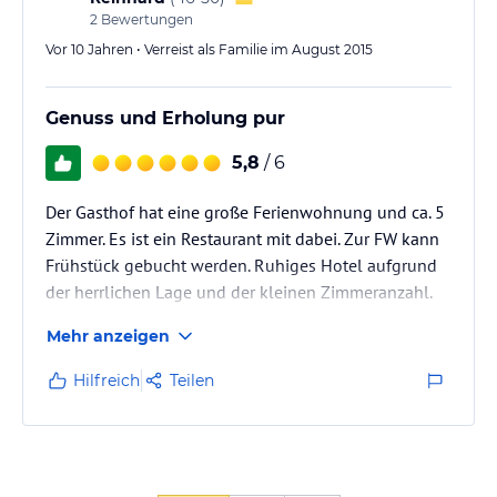
2
Bewertungen
Vor 10 Jahren • Verreist als Familie im August 2015
Genuss und Erholung pur
5,8
/ 6
Der Gasthof hat eine große Ferienwohnung und ca. 5
Zimmer. Es ist ein Restaurant mit dabei. Zur FW kann
Frühstück gebucht werden. Ruhiges Hotel aufgrund
der herrlichen Lage und der kleinen Zimmeranzahl.
Das Restaurant wird auch von den Einheimischen
Mehr anzeigen
sehr gut angenommen.
Hilfreich
Teilen
Das Preisleistungsverhältnis ist sehr gut.