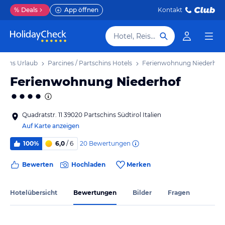
%
Deals
App öffnen
Kontakt
Hotel, Reiseziel
schins Urlaub
Parcines / Partschins Hotels
Ferienwohnung Niederhof
Ferienwohnung Niederhof
Quadratstr. 11 39020 Partschins Südtirol Italien
Auf Karte anzeigen
20
Bewertungen
100%
6,0
/ 6
Bewerten
Hochladen
Merken
Hotelübersicht
Bewertungen
Bilder
Fragen