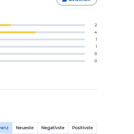
2
4
1
1
0
0
vanz
Neueste
Negativste
Positivste