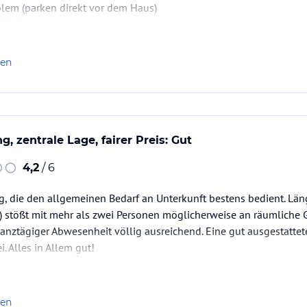
blem (parken direkt vor dem Haus)
 Küche
m Winter, man muss nicht frieren ;-)
eich ums Eck
len
mer nahe des Fensters ist eine Katastrophe, man liegt da drin wie 
zimmer gehört entsorgt, wirkt ziemlich speckig und schon älter, La
, zentrale Lage, fairer Preis: Gut
zimmer hat auch die besten Zeiten…
4,2
/ 6
 die den allgemeinen Bedarf an Unterkunft bestens bedient. Läng
 stößt mit mehr als zwei Personen möglicherweise an räumliche G
nztägiger Abwesenheit völlig ausreichend. Eine gut ausgestattet
i. Alles in Allem gut!
len