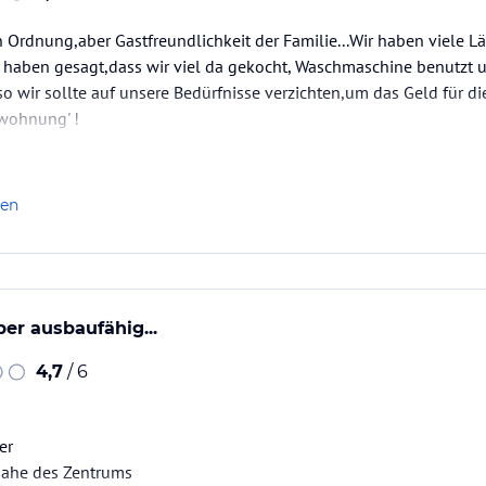
 Ordnung,aber Gastfreundlichkeit der Familie...Wir haben viele L
e haben gesagt,dass wir viel da gekocht, Waschmaschine benutzt 
lso wir sollte auf unsere Bedürfnisse verzichten,um das Geld für di
nwohnung' !
len
ber ausbaufähig...
4,7
/ 6
er
 nahe des Zentrums