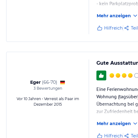
- kein Parkplatzpro
- gut ausgestattete
Mehr anzeigen
- super Heizwärme i
- super Pizzeria gl
Hilfreich
Tei
CONTRA:
- Bett im Schlafzim
- Teppich im Schlaf
hygienischer
Gute Ausstattung
- Sitzsofa im Wohn
Eger
(
66-70
)
3
Bewertungen
Eine Ferienwohnung,
Wohnung (tagsüber)
Vor 10 Jahren • Verreist als Paar im
Übernachtung bei ga
Dezember 2015
zur Zufriedenheit be
Mehr anzeigen
Hilfreich
Tei