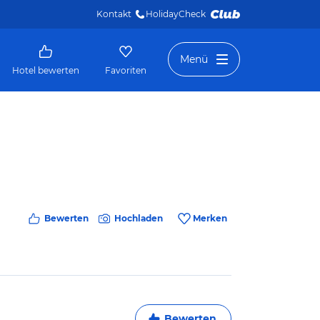
Kontakt
HolidayCheck 
Menü
Hotel bewerten
Favoriten
Bewerten
Hochladen
Merken
Bewerten