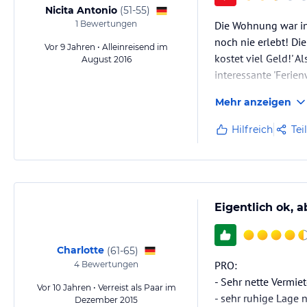
Nicita Antonio
(
51-55
)
1
Bewertungen
Die Wohnung war in
noch nie erlebt! Di
Vor 9 Jahren • Alleinreisend im
kostet viel Geld!' A
August 2016
interessante 'Ferie
Mehr anzeigen
Hilfreich
Tei
Eigentlich ok, a
Charlotte
(
61-65
)
PRO:
4
Bewertungen
- Sehr nette Vermiet
Vor 10 Jahren • Verreist als Paar im
- sehr ruhige Lage
Dezember 2015