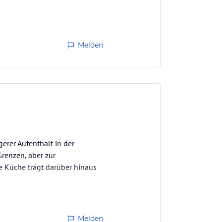
Melden
ein U
minat o.ä. wäre viel
erer Aufenthalt in der
renzen, aber zur
e Küche trägt darüber hinaus
Melden