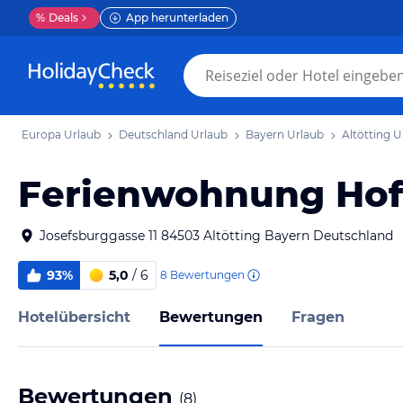
%
Deals
App herunterladen
Europa Urlaub
Deutschland Urlaub
Bayern Urlaub
Altötting U
Ferienwohnung Hof
Josefsburggasse 11 84503 Altötting Bayern Deutschland
93%
5,0
/ 6
8
Bewertungen
Hotelübersicht
Bewertungen
Fragen
Bewertungen
(
8
)