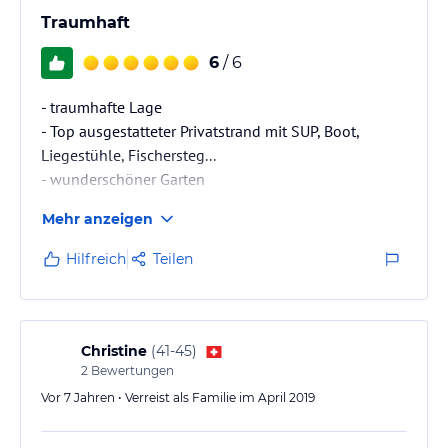
Traumhaft
6
/ 6
- traumhafte Lage
- Top ausgestatteter Privatstrand mit SUP, Boot,
Liegestühle, Fischersteg...
- wunderschöner Garten
- gemütlich eingerichtetes Haus mit Chemine, Sauna,
Mehr anzeigen
schöne Sitzplätze und Balkon
- bequeme Betten
Hilfreich
Teilen
- perfekte Gastgeber! Herzlicher Empfang! Sehr
hilfsbereit!
Kurz einfach Top & sehr empfehlenswert!
Vielen Dank für die schöne Woche!
Christine
(
41-45
)
2
Bewertungen
Vor 7 Jahren • Verreist als Familie im April 2019