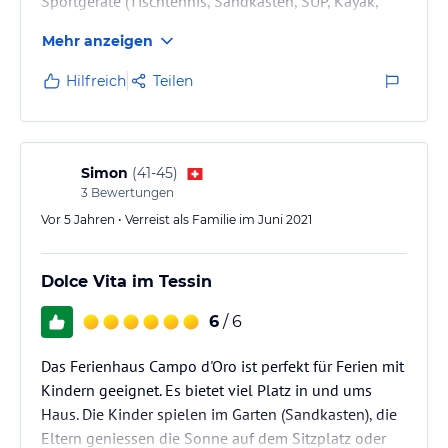
Sportgeräte (Tischtennis, Sandkasten, SUP, Kayak,
Ruderboot, etc.) sind der ideale Zeitvertreib. Wer es
Mehr anzeigen
gerne ruhiger mag, entspannt sich am Privatstrand.
Hilfreich
Teilen
Simon
(
41-45
)
3
Bewertungen
Vor 5 Jahren • Verreist als Familie im Juni 2021
Dolce Vita im Tessin
6
/ 6
Das Ferienhaus Campo d'Oro ist perfekt für Ferien mit
Kindern geeignet. Es bietet viel Platz in und ums
Haus. Die Kinder spielen im Garten (Sandkasten), die
Eltern geniessen die Sonne auf dem Sitzplatz oder