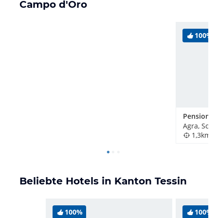
Campo d'Oro
naturbelassenen Privatstrand mit einer
sensationellen Sonnenterasse;
- vor Ort sind viele…
100%
Pension A
Agra, Schw
1,3km
Beliebte Hotels in Kanton Tessin
100%
100%