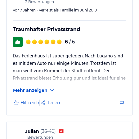
3
Bewertungen
Vor 7 Jahren • Verreist als Familie im Juni 2019
Traumhafter Privatstrand
6
/ 6
Das Ferienhaus ist super gelegen. Nach Lugano sind
es mit dem Auto nur einige Minuten. Trotzdem ist
man weit vom Rummel der Stadt entfernt. Der
Privatstrand bietet Erholung pur und ist ideal für eine
Familie geeignet. Wir haben das hauseigene Kanu
Mehr anzeigen
und SUP genutzt um die Umgebung zu erkunden.
Das Haus ist sehr zweckmässig eingerichtet und
Hilfreich
Teilen
verfügt über alles was eine Familie braucht.
Julian
(
36-40
)
1
Bewertungen