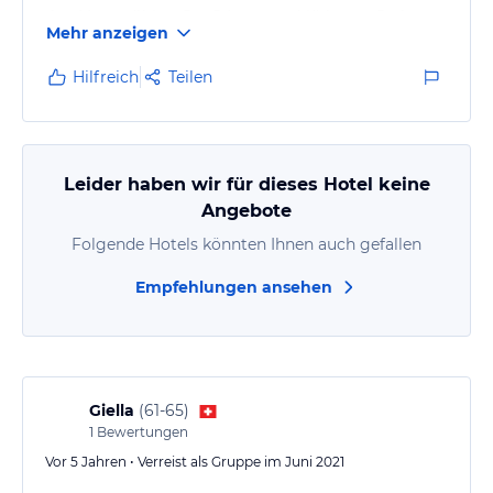
den Liegestühlen. Der Privatstrand lädt zum Baden
Mehr anzeigen
und Verweilen ein. Der Sonnenuntergang am Strand
ist herrlich.
Hilfreich
Teilen
Leider haben wir für dieses Hotel keine
Angebote
Folgende Hotels könnten Ihnen auch gefallen
Empfehlungen ansehen
Giella
(
61-65
)
1
Bewertungen
Vor 5 Jahren • Verreist als Gruppe im Juni 2021