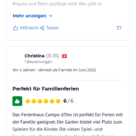
Regula und Peter gepflegt wird. Was gibt es
Schöneres, als den Tag mit einem Kaffee am privaten
Mehr anzeigen
Strand zu beginnen und anschliessend einen kurzen
Schwumm im Luganersee zu geniessen?
Hilfreich
Teilen
Die Ruhe, die Natur und der Blick auf das Wasser
lassen einen sofort den Alltag vergessen. Das Haus
ist gemütlich, bestens ausgestattet und strahlt eine
warme, persönliche Atmosphäre…
Christina
(
31-35
)
1
Bewertungen
Vor 4 Jahren • Verreist als Familie im Juni 2022
Perfekt für Familienferien
6
/ 6
Das Ferienhaus Campo d'Oro ist perfekt für Ferien mit
der Familie geeignet. Der Garten bietet viel Platz zum
Spielen für die Kinder. Die vielen Spiel- und