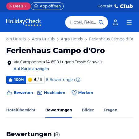
%
Deals
App öffnen
Kontakt
Hotel, Reiseziel
Tessin Urlaub
Agra Urlaub
Agra Hotels
Ferienhaus Campo d'Oro
Ferienhaus Campo d'Oro
Via Campagnora 1A 6918 Lugano Tessin Schweiz
Auf Karte anzeigen
8
Bewertungen
100%
6
/ 6
Bewerten
Hochladen
Merken
Hotelübersicht
Bewertungen
Bilder
Fragen
Bewertungen
(
8
)