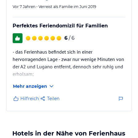
Vor 7 Jahren • Verreist als Familie im Juni 2019
Perfektes Feriendomizil für Familien
6
/ 6
- das Ferienhaus befindet sich in einer
hervorragenden Lage - zwar nur wenige Minuten von
der A2 und Lugano entfernt, dennoch sehr ruhig und
erholsam;
- schönes, grosses Ferienhaus mit reichlicher
Mehr anzeigen
Ausstattung;
- gut gepflegter Garten mit tollem Ausblick über den
Hilfreich
Teilen
See;
- gemütliche Sitzplätze im Haus, auf dem Balkon, der
Terrasse und im Garten ;
- toller Grillplatz im Garten;
Hotels in der Nähe von Ferienhaus
- direkter Zugang zum wunderschönen,