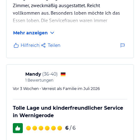
Zimmer, zweckmäßig ausgestattet. Reicht
vollkommen aus. Besonders loben möchte ich das
Essen loben. Die Servicefrauen waren immer
freundlich und haben immer wieder kleine Wünsche
Mehr anzeigen
erfüllt. Sehr freundlich und und lustig sind alle
Mitarbeiter. Dankeschön noch einmal für den
Hilfreich
Teilen
schönen Geburtstagstisch. Die Überraschung war
wirklich gelungen.Zu dem fehlenden Fernseher, wir
haben ihn absolut nicht vermisst. Es war richtig
schön da. Wir buchen für nächstes Jahr
Mandy
(
36-40
)
wieder.Familie…
1
Bewertungen
Vor 3 Wochen • Verreist als Familie im Juli 2026
Tolle Lage und kinderfreundlicher Service
in Wernigerode
6
/ 6