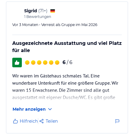
Sigrid
(
71+
)
1
Bewertungen
Vor 3 Monaten • Verreist als Gruppe im Mai 2026
Ausgezeichnete Ausstattung und viel Platz
für alle
6
/ 6
Wir waren im Gästehaus schmales Tal. Eine
wunderbare Unterkunft für eine größere Gruppe. Wir
waren 15 Erwachsene. Die Zimmer sind alle gut
ausgestattet mit eigener Dusche/WC. Es gibt große
Aufenthaltsräume und eine sehr gut ausgestattete
Mehr anzeigen
große Küche. Wir waren schon zum dritten Mal da
und kommen wieder.. alles bestens
Hilfreich
Teilen