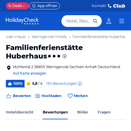
%
Deals
App öffnen
Kontakt
Hotel, Reiseziel
gerode Urlaub
Wernigerode Hotels
Familienferienstätte Huberhaus
Familienferienstätte
Huberhaus
Mühlental 2 38855 Wernigerode Sachsen Anhalt Deutschland
Auf Karte anzeigen
130
Bewertungen
100%
5,8
/ 6
Bewerten
Hochladen
Merken
Hotelübersicht
Bewertungen
Bilder
Fragen