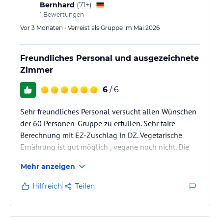
Bernhard
(
71+
)
1
Bewertungen
Vor 3 Monaten • Verreist als Gruppe im Mai 2026
Freundliches Personal und ausgezeichnete
Zimmer
6
/ 6
Sehr freundliches Personal versucht allen Wünschen
der 60 Personen-Gruppe zu erfüllen. Sehr faire
Berechnung mit EZ-Zuschlag in DZ. Vegetarische
Ernährung ist gut möglich , vegane noch nicht. Die
Zimmer sind hervorragend und zum Glück (!) ohne
Mehr anzeigen
Fernseher. Im Speisesaal könnte durch breite
hängende Tuchbahnen eine Schalldämmung
Hilfreich
Teilen
erfolgen. 4 gut geeignete Räume für Große und
kleine Gruppen. Auch sehr geignet für Kinder und
Jugendliche.