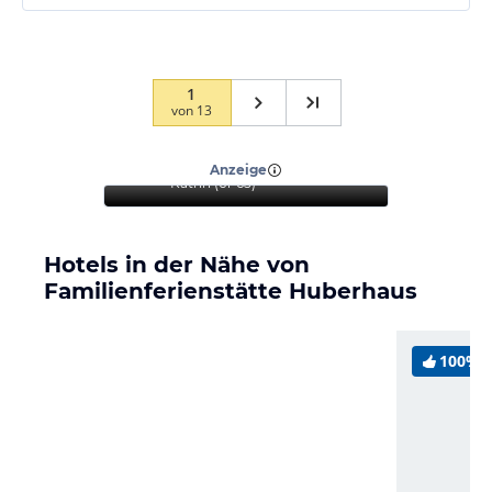
1
von
13
“
Ein empfehlenswertes
Familienhotel mit
erstklassigem Essen
”
Anzeige
Katrin
(
61-65
)
Hotels in der Nähe von
Familienferienstätte Huberhaus
100%