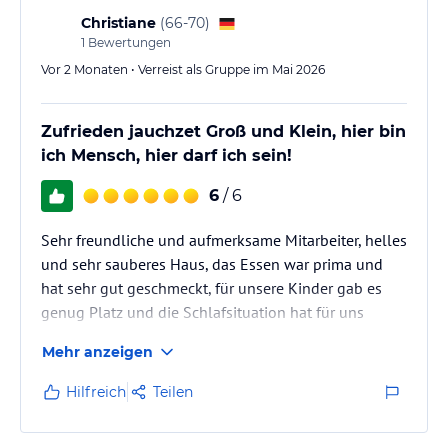
Christiane
(
66-70
)
1
Bewertungen
Vor 2 Monaten • Verreist als Gruppe im Mai 2026
Zufrieden jauchzet Groß und Klein, hier bin
ich Mensch, hier darf ich sein!
6
/ 6
Sehr freundliche und aufmerksame Mitarbeiter, helles
und sehr sauberes Haus, das Essen war prima und
hat sehr gut geschmeckt, für unsere Kinder gab es
genug Platz und die Schlafsituation hat für uns
gepasst.
Mehr anzeigen
Der Außenbereich ist wieder besser nutzbar, wenn die
Tischtennisplatte und die Seilbahn ihren Platz wieder
Hilfreich
Teilen
einnehmen könnten. Parkmöglichkeiten waren
ausreichend und beschattet.