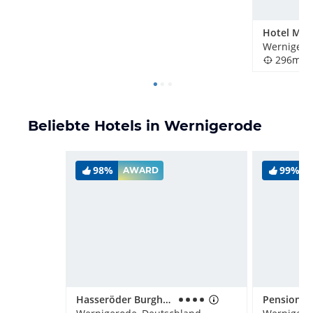
Hotel Müh
Wernigero
296m
Beliebte Hotels in Wernigerode
98%
99%
AWARD
Hasseröder Burghotel