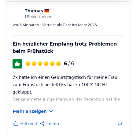
Thomas
1
Bewertungen
Vor 5 Monaten • Verreist als Paar im März 2026
Ein herzlicher Empfang trotz Problemen
beim Frühstück
6
/ 6
2x hatte ich einen Geburtstagstisch für meine Frau
zum Frühstück bestellt.Es hat zu 100% NICHT
geklappt.
Der sehr nette junge Mann an der Rezeption hat die
Situation professionell gerettet.
Mehr anzeigen
Do u. Co bleibt unser Lieblingshotel in München,wir
kommen immer wieder.
Hilfreich
Teilen
Mit freundlichen Grüßen
Thomas Wunderlich