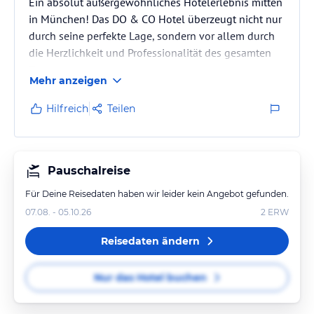
Ein absolut außergewöhnliches Hotelerlebnis mitten
in München! Das DO & CO Hotel überzeugt nicht nur
durch seine perfekte Lage, sondern vor allem durch
die Herzlichkeit und Professionalität des gesamten
Teams.
Mehr anzeigen
Ein ganz besonderer Dank gilt Herrn Plum, Alberto,
Geraldine und dem gesamten Team – man fühlt sich
Hilfreich
Teilen
vom ersten Moment an willkommen und bestens
betreut.
Die Suiten sind wunderschön, stilvoll und
hochwertig eingerichtet, das Essen ist auf höchstem
Pauschalreise
Niveau und jeder Aufenthalt fühlt sich einfach wie
Für Deine Reisedaten haben wir leider kein Angebot gefunden.
„nach Hause…
07.08. - 05.10.26
2
ERW
Reisedaten ändern
Nur das Hotel buchen