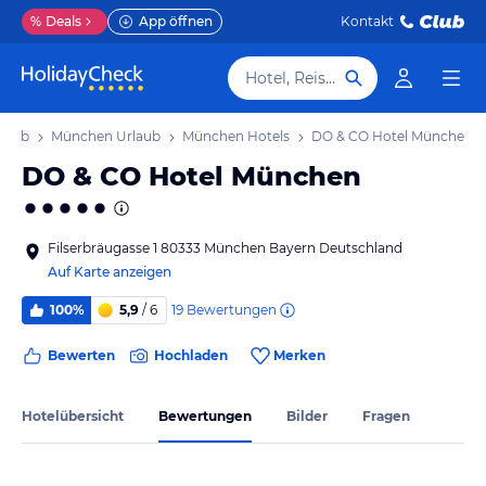
%
Deals
App öffnen
Kontakt
Hotel, Reiseziel
rlaub
München Urlaub
München Hotels
DO & CO Hotel München
DO & CO Hotel München
Filserbräugasse 1 80333 München Bayern Deutschland
Auf Karte anzeigen
19
Bewertungen
100%
5,9
/ 6
Bewerten
Hochladen
Merken
Hotelübersicht
Bewertungen
Bilder
Fragen