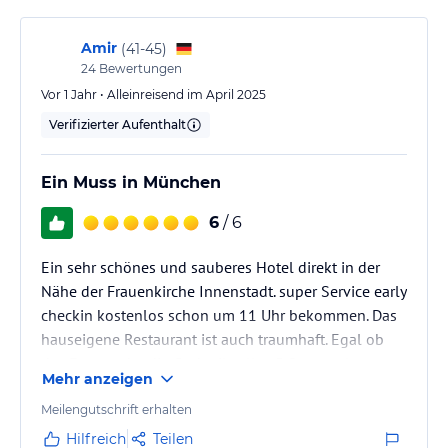
Amir
(
41-45
)
24
Bewertungen
Vor 1 Jahr • Alleinreisend im April 2025
Verifizierter Aufenthalt
Ein Muss in München
6
/ 6
Ein sehr schönes und sauberes Hotel direkt in der
Nähe der Frauenkirche Innenstadt. super Service early
checkin kostenlos schon um 11 Uhr bekommen. Das
hauseigene Restaurant ist auch traumhaft. Egal ob
das Essen oder die Cocktails alles 5 Sterne plus
Mehr anzeigen
verdient.
Meilengutschrift erhalten
Hilfreich
Teilen