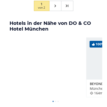
1
von
2
Hotels in der Nähe von DO & CO
Hotel München
100%
BEYOND by
München, 
164m