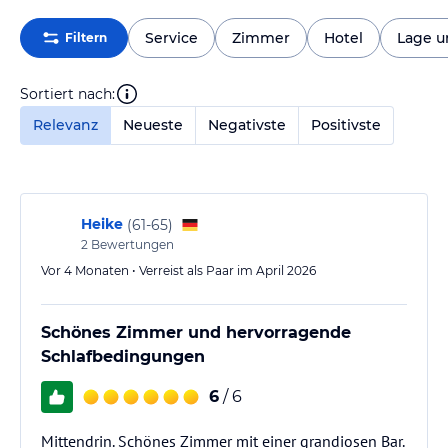
Service
Zimmer
Hotel
Lage 
Filtern
Sortiert nach:
Relevanz
Neueste
Negativste
Positivste
Heike
(
61-65
)
2
Bewertungen
Vor 4 Monaten • Verreist als Paar im April 2026
Schönes Zimmer und hervorragende
Schlafbedingungen
6
/ 6
Mittendrin. Schönes Zimmer mit einer grandiosen Bar.