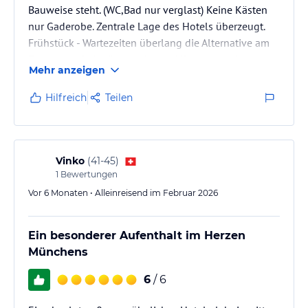
Bauweise steht. (WC,Bad nur verglast) Keine Kästen
nur Gaderobe. Zentrale Lage des Hotels überzeugt.
Frühstück - Wartezeiten überlang die Alternative am
Zimmer zu frühstücken - besser!/Personal teils
Mehr anzeigen
überfordert, Portionsgröße für zwei Personen: zwei
Blatt Lachs, drei Blatt Schinken am Etagere hat mich
Hilfreich
Teilen
negativ überrascht. Ebenso die Teeportion - Kanne
reicht für eine 1 1/3 Tassen Tee. Gefreut haben wir
uns über die Flasche Champagner zum Geburtstag
meiner Frau dafür…
Vinko
(
41-45
)
1
Bewertungen
Vor 6 Monaten • Alleinreisend im Februar 2026
Ein besonderer Aufenthalt im Herzen
Münchens
6
/ 6