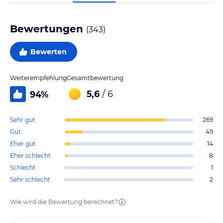
Bewertungen
(
343
)
Bewerten
Weiterempfehlung
Gesamtbewertung
5,6
/ 6
94
%
Sehr gut
269
Gut
49
Eher gut
14
Eher schlecht
8
Schlecht
1
Sehr schlecht
2
Wie wird die Bewertung berechnet?