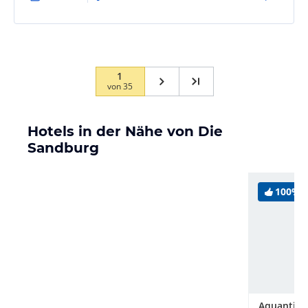
1
von
35
Hotels in der Nähe von Die
Sandburg
100%
Aquantis 