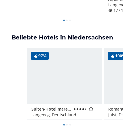
Langeoog,
177m
Beliebte Hotels in Niedersachsen
97%
100%
Suiten-Hotel mare Suiten Langeoog
Langeoog, Deutschland
Juist, Deu