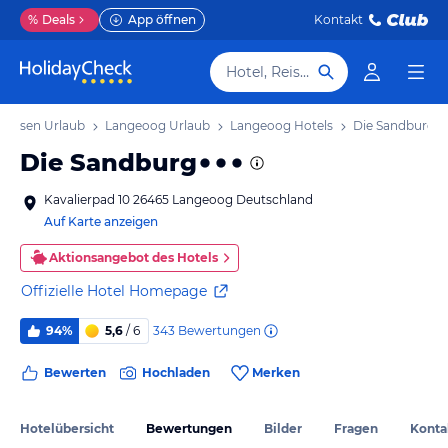
%
Deals
App öffnen
Kontakt
Hotel, Reiseziel
achsen Urlaub
Langeoog Urlaub
Langeoog Hotels
Die Sandburg
Die Sandburg
Kavalierpad 10 26465 Langeoog Deutschland
Auf Karte anzeigen
Aktionsangebot des Hotels
Offizielle Hotel Homepage
343
Bewertungen
94%
5,6
/ 6
Bewerten
Hochladen
Merken
Hotelübersicht
Bewertungen
Bilder
Fragen
Konta