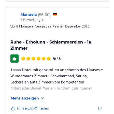
Manuela
(
56-60
)
5
Bewertungen
Vor 8 Monaten • Verreist als Paar im Dezember 2025
Ruhe - Erholung - Schlemmereien - 1a
Zimmer
6
/ 6
1aaaa Hotel mit ganz tollen Angeboten des Hauses =
Wunderbares Zimmer - Schwimmbad, Sauna,
Leckereien aufs Zimmer vom kompetenten
Mitarbeiter Daniel. War ein rundum gelungener
Dezember-Urlaub mit viel Ruhe und Erholung. Wir
Mehr anzeigen
kommen sehr gerne wieder
Hilfreich
Teilen