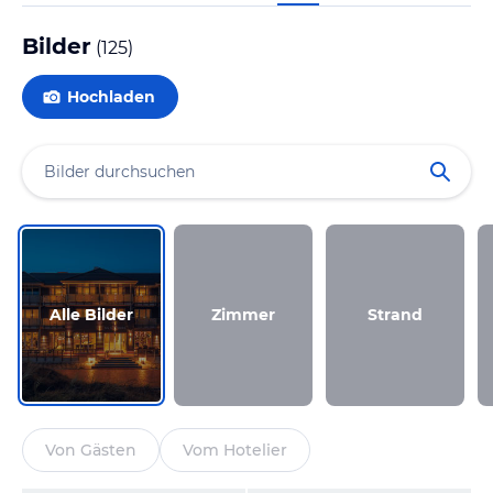
Bilder
(
125
)
Hochladen
Alle Bilder
Zimmer
Strand
Von Gästen
Vom Hotelier