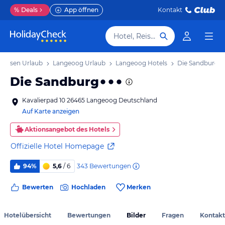
%
Deals
App öffnen
Kontakt
Hotel, Reiseziel
achsen Urlaub
Langeoog Urlaub
Langeoog Hotels
Die Sandburg
Die Sandburg
Kavalierpad 10 26465 Langeoog Deutschland
Auf Karte anzeigen
Aktionsangebot des Hotels
Offizielle Hotel Homepage
343
Bewertungen
94%
5,6
/ 6
Bewerten
Hochladen
Merken
Hotelübersicht
Bewertungen
Bilder
Fragen
Kontakt