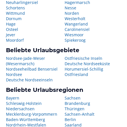
Neuharlingersiel
Hagermarsch
Schortens
Nesse
Wittmund
Norden
Dornum
Westerholt
Hage
Wangerland
Osteel
Carolinensiel
Jever
Wiesmoor
Moordorf
Spiekeroog
Beliebte Urlaubsgebiete
Nordsee-Jade-Weser
Ostfriesische Inseln
(Wesermarsch)
Deutsche Nordseeküste
Nordseeheilbad Bensersiel
Horumersiel-Schillig
Nordsee
Ostfriesland
Deutsche Nordseeinseln
Beliebte Urlaubsregionen
Bayern
Sachsen
Schleswig-Holstein
Brandenburg
Niedersachsen
Thüringen
Mecklenburg-Vorpommern
Sachsen-Anhalt
Baden-Württemberg
Berlin
Nordrhein-Westfalen
Saarland