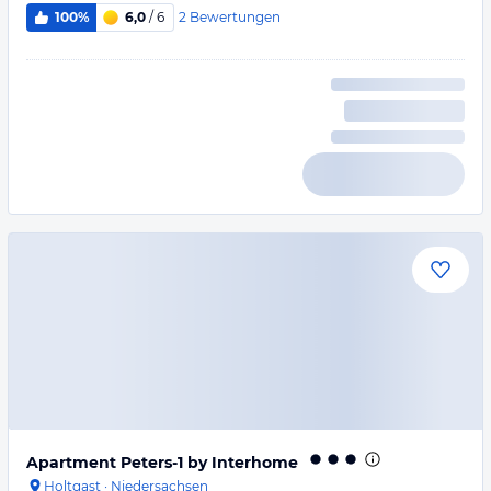
2
Bewertungen
100%
6,0
/ 6
Apartment Peters-1 by Interhome
Holtgast
·
Niedersachsen