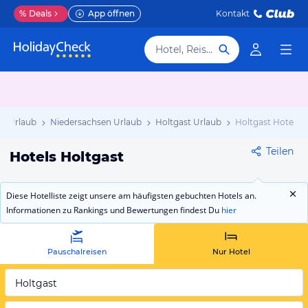
%
Deals
App öffnen
Kontakt
Hotel, Reiseziel
d Urlaub
Niedersachsen Urlaub
Holtgast Urlaub
Holtgast Hotels
Teilen
Hotels Holtgast
Diese Hotelliste zeigt unsere am häufigsten gebuchten Hotels an.
Informationen zu Rankings und Bewertungen findest Du
hier
Pauschalreisen
Nur Hotel
Holtgast