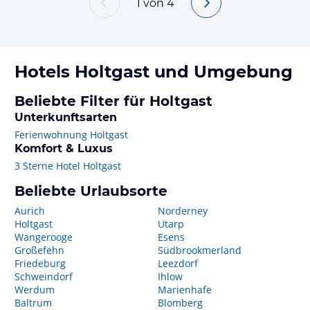
1
von
4
Hotels
Holtgast
und Umgebung
Beliebte Filter für Holtgast
Unterkunftsarten
Ferienwohnung Holtgast
Komfort & Luxus
3 Sterne Hotel Holtgast
Beliebte Urlaubsorte
Aurich
Norderney
Holtgast
Utarp
Wangerooge
Esens
Großefehn
Südbrookmerland
Friedeburg
Leezdorf
Schweindorf
Ihlow
Werdum
Marienhafe
Baltrum
Blomberg