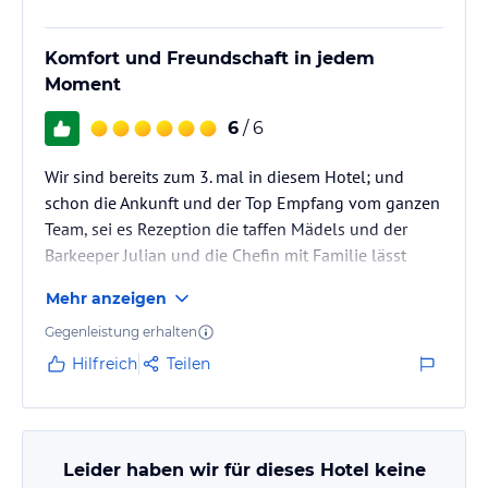
Komfort und Freundschaft in jedem
Moment
6
/ 6
Wir sind bereits zum 3. mal in diesem Hotel; und
schon die Ankunft und der Top Empfang vom ganzen
Team, sei es Rezeption die taffen Mädels und der
Barkeeper Julian und die Chefin mit Familie lässt
keine Wünsche offen. Die Biker und PKW Garage wird
Mehr anzeigen
großzügig angeboten ! Komfort und Wohlfühlen von
der ersten Stunde an. Nach zwei Wochen fällt der
Gegenleistung erhalten
Abschied sehr schwer, denn man wird bereits als
Hilfreich
Teilen
Freunde aufgenommen und der Spaß kommt niemals
zu kurz... selbst diverse Wäsche auf dem Balkon vom
Winde verweht wird vom…
Leider haben wir für dieses Hotel keine