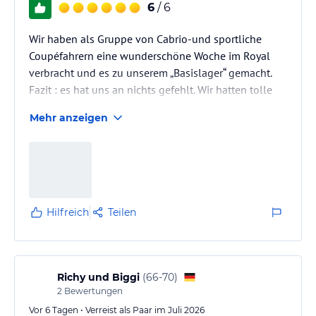
6
/ 6
Wir haben als Gruppe von Cabrio-und sportliche
Coupéfahrern eine wunderschöne Woche im Royal
verbracht und es zu unserem „Basislager“ gemacht.
Fazit : es hat uns an nichts gefehlt. Wir hatten tolle
Zimmer, wurden kulinarisch bestens versorgt mit
Mehr anzeigen
Frühstücksbuffet und mehrgängigen Essen am
Abend, hatten beim Essen, an der Bar und auf der
Terrasse hervorragende Möglichkeiten, sich mit allen
auszutauschen, bestehende Freundschaften zu
vertiefen und bisherige „Wir-haben-uns-doch-schon-
mal-beim-Stammtische-gesehen“…
Hilfreich
Teilen
Richy und Biggi
(
66-70
)
2
Bewertungen
Vor 6 Tagen • Verreist als Paar im Juli 2026