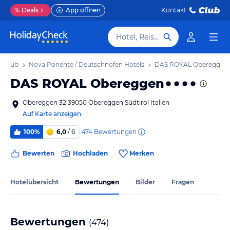
%
Deals
App öffnen
Kontakt
Hotel, Reiseziel
Urlaub
Nova Ponente / Deutschnofen Hotels
DAS ROYAL Obereggen
DAS ROYAL Obereggen
Obereggen 32 39050 Obereggen Südtirol Italien
Auf Karte anzeigen
474
Bewertungen
100%
6,0
/ 6
Bewerten
Hochladen
Merken
Hotelübersicht
Bewertungen
Bilder
Fragen
Bewertungen
(
474
)