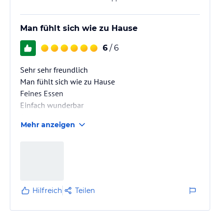
Man fühlt sich wie zu Hause
6
/ 6
Sehr sehr freundlich
Man fühlt sich wie zu Hause
Feines Essen
Einfach wunderbar
Soooo... schön
Mehr anzeigen
Jederzeit weiter empfehlen!
Hilfreich
Teilen