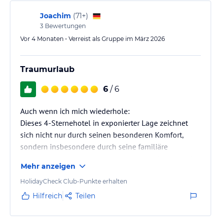
Joachim
(
71+
)
3
Bewertungen
Vor 4 Monaten • Verreist als Gruppe im März 2026
Traumurlaub
6
/ 6
Auch wenn ich mich wiederhole:
Dieses 4-Sternehotel in exponierter Lage zeichnet
sich nicht nur durch seinen besonderen Komfort,
sondern insbesondere durch seine familiäre
warmherzige Atmosphäre aus. Und die erfreut Jahr für
Mehr anzeigen
Jahr aufs Neue!
Dieses außergewöhnliche Hotel ist schlicht und
HolidayCheck Club-Punkte erhalten
ergreifend ein Zuhause!!!
Hilfreich
Teilen