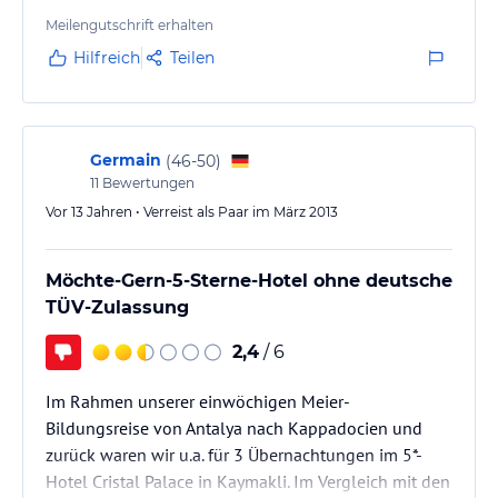
sehr übertrieben, ohne das wir danach gefragt hatten.
Das Essen war reichhaltig und vielfältig, aber nicht
Meilengutschrift erhalten
besonders. Scheinbar übernachten eben nur
Hilfreich
Teilen
Rundreisende wie wir hier, daher mal mehr, mal
weniger Trubel im Speisesaal. Immerhin konnten wir
auf einem großen Bildschirm Bayer/Dortmund in
Wembley…
Germain
(
46-50
)
11
Bewertungen
Vor 13 Jahren • Verreist als Paar im März 2013
Möchte-Gern-5-Sterne-Hotel ohne deutsche
TÜV-Zulassung
2,4
/ 6
Im Rahmen unserer einwöchigen Meier-
Bildungsreise von Antalya nach Kappadocien und
zurück waren wir u.a. für 3 Übernachtungen im 5*-
Hotel Cristal Palace in Kaymakli. Im Vergleich mit den