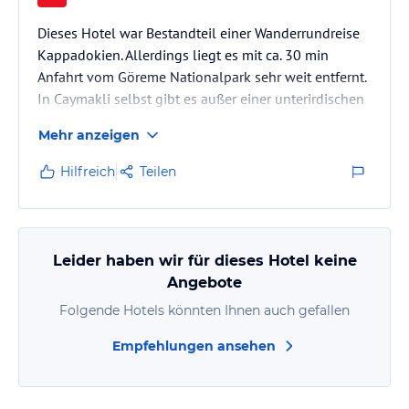
Dieses Hotel war Bestandteil einer Wanderrundreise
Kappadokien. Allerdings liegt es mit ca. 30 min
Anfahrt vom Göreme Nationalpark sehr weit entfernt.
In Caymakli selbst gibt es außer einer unterirdischen
Stadt so gut wie nichts. Märkte, Geschäfte, Lokale
Mehr anzeigen
oder andere Dinge sind nicht vorhanden. In
Anbetracht dessen, dass die Gastronomie im Hotel
Hilfreich
Teilen
eine "Vollkatastrophe" ist, war dies natürlich sehr
schlecht. Die Zimmer waren in einem recht
ordentlichen Zustand, allerdings wurde erst nach 4
Tagen (für die letzte…
Leider haben wir für dieses Hotel keine
Angebote
Folgende Hotels könnten Ihnen auch gefallen
Empfehlungen ansehen