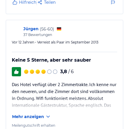
Straße, die auch Nacht gut befahren wird. Deshalb
Hilfreich
Teilen
muss man nachts das Fenster schließen, wenn man
es ruhig mag. Das Haus ist auch bei Tauben beliebt
und da könnte man bestimmt einige…
Jürgen
(
56-60
)
37
Bewertungen
Vor 12 Jahren • Verreist als Paar im September 2013
Keine 5 Sterne, aber sehr sauber
3,8
/ 6
Das Hotel verfügt über 2 Zimmertrakte. Ich kenne nur
den neueren, und die Zimmer dort sind vollkommen
in Ordnung. Wifi funktioniert meistens. Absolut
internationale Gästestruktur, Sprache englisch. Das
Hotel hat einen Pool, der ganz nett aussieht aber nie
Mehr anzeigen
genutzt wird- vermutlich da nicht geheizt, keine
Liegenauflagen.. gehört wohl als Auflage dazu um 5
Meilengutschrift erhalten