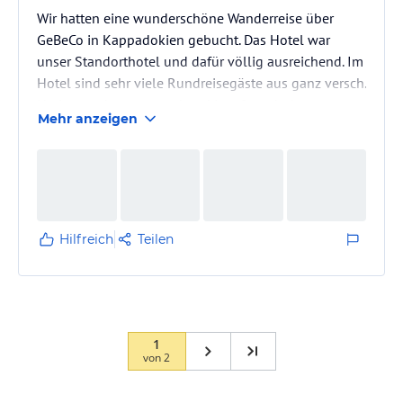
Wir hatten eine wunderschöne Wanderreise über
GeBeCo in Kappadokien gebucht. Das Hotel war
unser Standorthotel und dafür völlig ausreichend. Im
Hotel sind sehr viele Rundreisegäste aus ganz versch.
Nationen, dementsprechend ist oft auch der
Mehr anzeigen
Lärmpegel im sehr großen Speiseraum. Das Personal
war durchweg sehr aufmerksam und fleißig. Den Pool
konnten wir leider nicht nutzen, da wir immer sehr
spät zurück kamen. Das Hotel selbst befindet sich in
einem nicht touristischen Gebiet. Es gibt hübsche
Restaurants,…
Hilfreich
Teilen
1
von
2