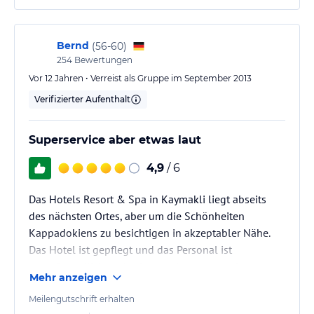
nettere, kleinere Hotels die angenehmerund ruhiger
sind.
Bernd
(
56-60
)
254
Bewertungen
Vor 12 Jahren • Verreist als Gruppe im September 2013
Verifizierter Aufenthalt
Superservice aber etwas laut
4,9
/ 6
Das Hotels Resort & Spa in Kaymakli liegt abseits
des nächsten Ortes, aber um die Schönheiten
Kappadokiens zu besichtigen in akzeptabler Nähe.
Das Hotel ist gepflegt und das Personal ist
superfreundlich und sehr um einen angenehmen
Mehr anzeigen
Aufenthalt bemüht. Das Restaurant bietet ein gutes
Frühstücksbuffet. Leider liegt das Hotel an einer
Meilengutschrift erhalten