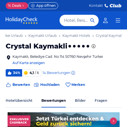
%
Deals
App öffnen
Kontakt
Hotel, Reiseziel
Türkei Urlaub
Kaymaklı Urlaub
Kaymaklı Hotels
Crystal Kaymakli
Crystal Kaymakli
Kaymaklı, Belediye Cad. No:114 50760 Nevşehir Türkei
Auf Karte anzeigen
14
Bewertungen
34%
4,1
/ 6
Bewerten
Hochladen
Merken
Hotelübersicht
Bewertungen
Bilder
Fragen