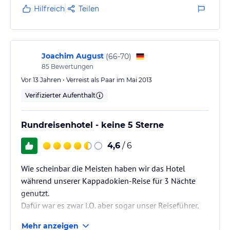
türkische Sterne zu bekommen. in Deutschland eher
Hilfreich
Teilen
so 3,5 .
Trotz einiger Mängel empfehle ich das Hotel mangels
besserer Alternativen für einen Wanderurlaub oder…
Joachim August
(
66-70
)
85
Bewertungen
Vor 13 Jahren • Verreist als Paar im Mai 2013
Verifizierter Aufenthalt
Rundreisenhotel - keine 5 Sterne
4,6
/ 6
Wie scheinbar die Meisten haben wir das Hotel
während unserer Kappadokien-Reise für 3 Nächte
genutzt.
Dafür war es zwar i.O. aber sogar unser Reiseführer,
der auch das erste mal hier war, hielt die 5 Sterne für
Mehr anzeigen