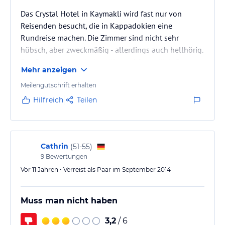
Das Crystal Hotel in Kaymakli wird fast nur von
Reisenden besucht, die in Kappadokien eine
Rundreise machen. Die Zimmer sind nicht sehr
hübsch, aber zweckmäßig - allerdings auch hellhörig.
Das Personal ist sehr bemüht und freundlich. Das
Mehr anzeigen
Frühstück ist akzeptabel. Zur Abwertung führt der
Pool, der von einer Horde Tauben unter Kontrolle ist.
Meilengutschrift erhalten
Nachmittags ist die Wiese voll mit Taubenfedern und
Hilfreich
Teilen
der Kot ist überall. Den Pool sollte man aus
gesundheitlichen Gründen deshalb meiden. Solange
dieser Zustand nicht geändert…
Cathrin
(
51-55
)
9
Bewertungen
Vor 11 Jahren • Verreist als Paar im September 2014
Muss man nicht haben
3,2
/ 6