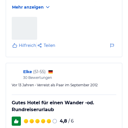
drei anderen 5*-Hotels, die wir auf unserer Reise
Mehr anzeigen
kennengelernt haben, war dieses das mit weitem
Abstand am schlechtesten. 5 türkische Sterne hat es
in keinster Weise verdient. In Deutschland wäre
dieses Hotel noch nicht einmal durch den TÜV
abgenommen worden.
Beispiel 1: Die Minibar im Zimmer bestand aus einem
Hilfreich
Teilen
kleinen…
Elke
(
51-55
)
30
Bewertungen
Vor 13 Jahren • Verreist als Paar im September 2012
Gutes Hotel für einen Wander -od.
Rundreiserurlaub
4,8
/ 6