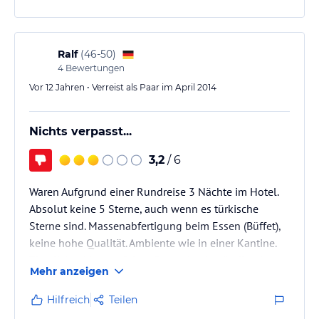
Ralf
(
46-50
)
4
Bewertungen
Vor 12 Jahren • Verreist als Paar im April 2014
Nichts verpasst...
3,2
/ 6
Waren Aufgrund einer Rundreise 3 Nächte im Hotel.
Absolut keine 5 Sterne, auch wenn es türkische
Sterne sind. Massenabfertigung beim Essen (Büffet),
keine hohe Qualität. Ambiente wie in einer Kantine.
Ziemlicher Lärm auf dem Gang, durch ständige An-
Mehr anzeigen
und Abreisende Gäste Morgens, wegen Abholung
Ballonflüge.
Hilfreich
Teilen
Hotel wenn es geht vermeiden. Im Umkreis gibt es