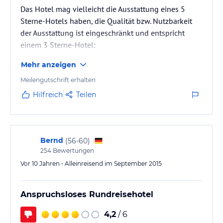
Das Hotel mag vielleicht die Ausstattung eines 5
Sterne-Hotels haben, die Qualität bzw. Nutzbarkeit
der Ausstattung ist eingeschränkt und entspricht
einem 3 Sterne-Hotel:
Mehr anzeigen
Aussenpool: Insbesondere in den Morgenstunden
eine Tränke für um die Hundert Tauben. Die
Meilengutschrift erhalten
Hinterlassenschaften der Tauben (Kot und Federn)
Hilfreich
Teilen
landen im Pool, vor allem im Kinderpool und um den
Pool herum. - lecker.
Fitness-Studio: uralte, bzw. unbrauchbare Geräte in
Bernd
(
56-60
)
254
Bewertungen
einem Kellerloch. Wenn wenigstens ein paar Hanteln
oder Gymnstikmatte vorhanden…
Vor 10 Jahren • Alleinreisend im September 2015
Anspruchsloses Rundreisehotel
4,2
/ 6