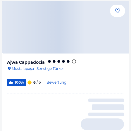
Ajwa Cappadocia
Mustafapaşa
·
Sonstige Türkei
1
Bewertung
100%
6
/ 6