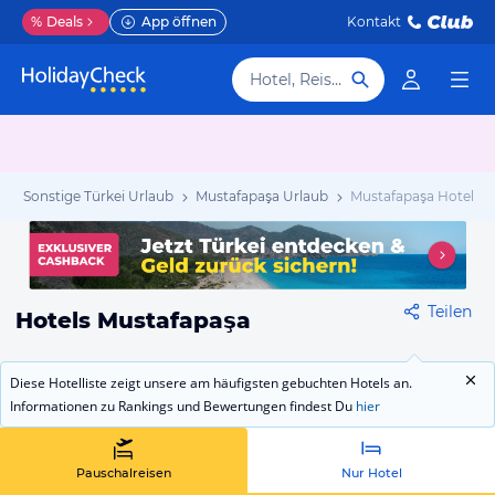
%
Deals
App öffnen
Kontakt
Hotel, Reiseziel
b
Sonstige Türkei Urlaub
Mustafapaşa Urlaub
Mustafapaşa Hotels
Teilen
Hotels Mustafapaşa
Diese Hotelliste zeigt unsere am häufigsten gebuchten Hotels an.
Informationen zu Rankings und Bewertungen findest Du
hier
Pauschalreisen
Nur Hotel