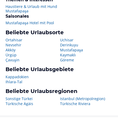
Haustiere & Urlaub mit Hund
Mustafapaşa
Saisonales
Mustafapaşa Hotel mit Pool
Beliebte Urlaubsorte
Ortahisar
Uchisar
Nevsehir
Derinkuyu
Akköy
Mustafapaşa
Ürgüp
Kaymaklı
Çavuşin
Göreme
Beliebte Urlaubsgebiete
Kappadokien
Ihlara-Tal
Beliebte Urlaubsregionen
Sonstige Türkei
Istanbul (Metropolregion)
Türkische Ägäis
Türkische Riviera