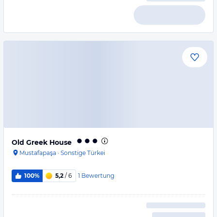
Old Greek House
Mustafapaşa
·
Sonstige Türkei
1
Bewertung
100%
5,2
/ 6