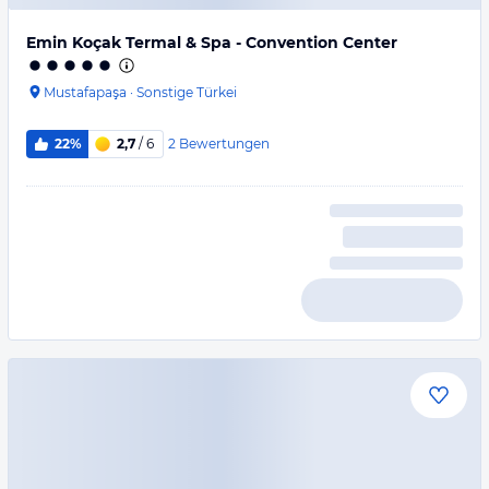
Emin Koçak Termal & Spa - Convention Center
Mustafapaşa
·
Sonstige Türkei
2
Bewertungen
22%
2,7
/ 6