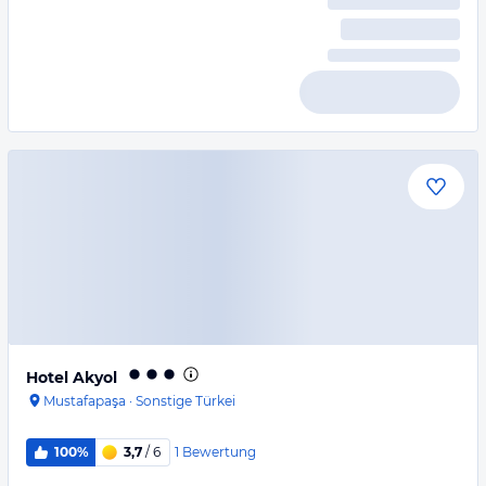
Hotel Akyol
Mustafapaşa
·
Sonstige Türkei
1
Bewertung
100%
3,7
/ 6