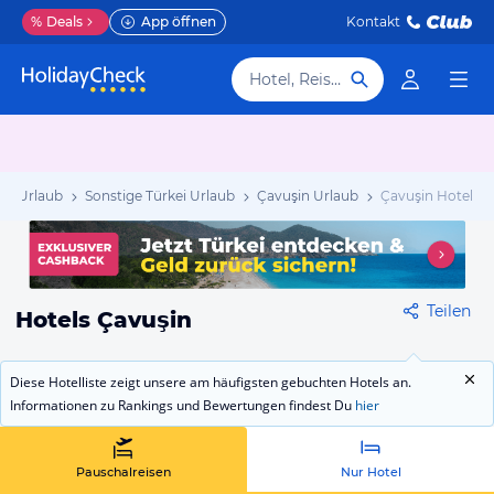
%
Deals
App öffnen
Kontakt
Hotel, Reiseziel
kei Urlaub
Sonstige Türkei Urlaub
Çavuşin Urlaub
Çavuşin Hotels
Teilen
Hotels Çavuşin
Diese Hotelliste zeigt unsere am häufigsten gebuchten Hotels an.
Informationen zu Rankings und Bewertungen findest Du
hier
Pauschalreisen
Nur Hotel