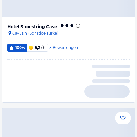
Hotel Shoestring Cave
Çavuşin
·
Sonstige Türkei
8
Bewertungen
100%
5,2
/ 6