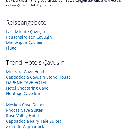
Der Durchschnitt ergibt sich aus den Bewertungen der einzelnen Hotels
in Çavuşin auf HolidayCheck.
Reiseangebote
Last Minute Çavuşin
Pauschalreisen Çavuşin
Mietwagen Çavuşin
Flüge
Trend-Hotels
Çavuşin
Muskara Cave Hotel
Cappadocia Cavusin Stone House
DAPHNE CAVE HOTEL
Hotel Shoestring Cave
Heritage Cave İnn
Mesken Cave Suites
Phocas Cave Suites
Rose Valley Hotel
Cappadocia Fairy Tale Suites
Arton İn Cappadocia