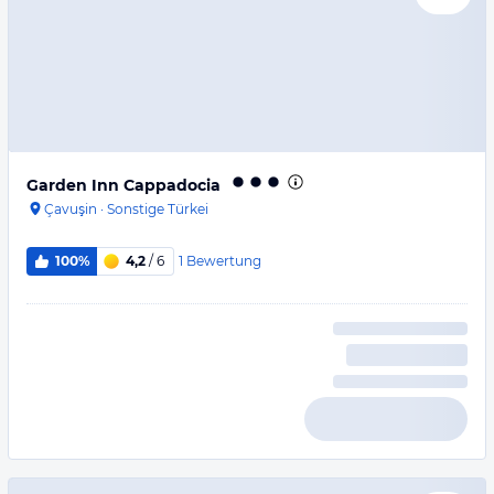
Garden Inn Cappadocia
Çavuşin
·
Sonstige Türkei
1
Bewertung
100%
4,2
/ 6