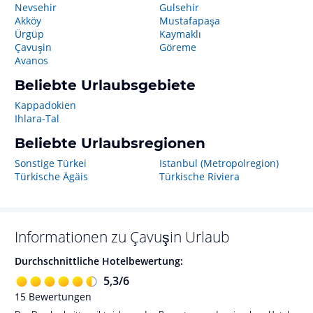
Nevsehir
Gulsehir
Akköy
Mustafapaşa
Ürgüp
Kaymaklı
Çavuşin
Göreme
Avanos
Beliebte Urlaubsgebiete
Kappadokien
Ihlara-Tal
Beliebte Urlaubsregionen
Sonstige Türkei
Istanbul (Metropolregion)
Türkische Ägäis
Türkische Riviera
Informationen zu
Çavuşin
Urlaub
Durchschnittliche Hotelbewertung:
5,3
/
6
15
Bewertungen