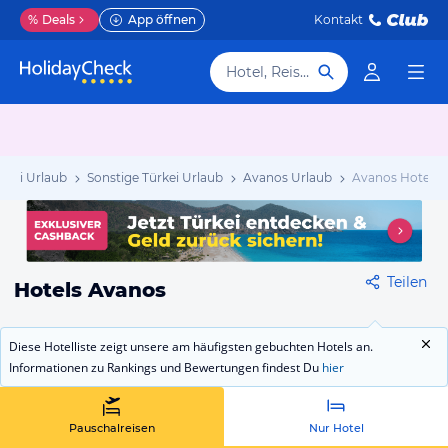
%
Deals
App öffnen
Kontakt
Hotel, Reiseziel
rkei Urlaub
Sonstige Türkei Urlaub
Avanos Urlaub
Avanos Hotels
Teilen
Hotels Avanos
Diese Hotelliste zeigt unsere am häufigsten gebuchten Hotels an.
Informationen zu Rankings und Bewertungen findest Du
hier
Pauschalreisen
Nur Hotel