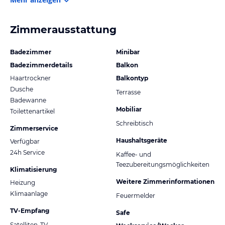
Zimmerausstattung
Badezimmer
Minibar
Badezimmerdetails
Balkon
Haartrockner
Balkontyp
Dusche
Terrasse
Badewanne
Mobiliar
Toilettenartikel
Schreibtisch
Zimmerservice
Haushaltsgeräte
Verfügbar
24h Service
Kaffee- und
Teezubereitungsmöglichkeiten
Klimatisierung
Weitere Zimmerinformationen
Heizung
Klimaanlage
Feuermelder
TV-Empfang
Safe
Satelliten-TV