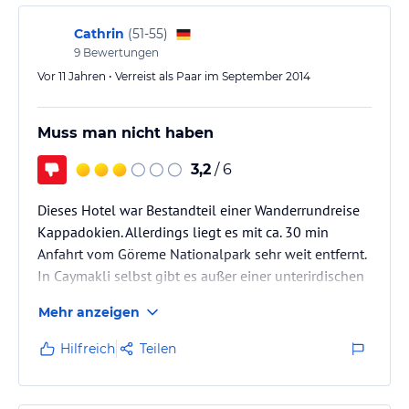
dieser Zustand nicht geändert…
Cathrin
(
51-55
)
9
Bewertungen
Vor 11 Jahren • Verreist als Paar im September 2014
Muss man nicht haben
3,2
/ 6
Dieses Hotel war Bestandteil einer Wanderrundreise
Kappadokien. Allerdings liegt es mit ca. 30 min
Anfahrt vom Göreme Nationalpark sehr weit entfernt.
In Caymakli selbst gibt es außer einer unterirdischen
Stadt so gut wie nichts. Märkte, Geschäfte, Lokale
Mehr anzeigen
oder andere Dinge sind nicht vorhanden. In
Anbetracht dessen, dass die Gastronomie im Hotel
Hilfreich
Teilen
eine "Vollkatastrophe" ist, war dies natürlich sehr
schlecht. Die Zimmer waren in einem recht
ordentlichen Zustand, allerdings wurde erst nach 4