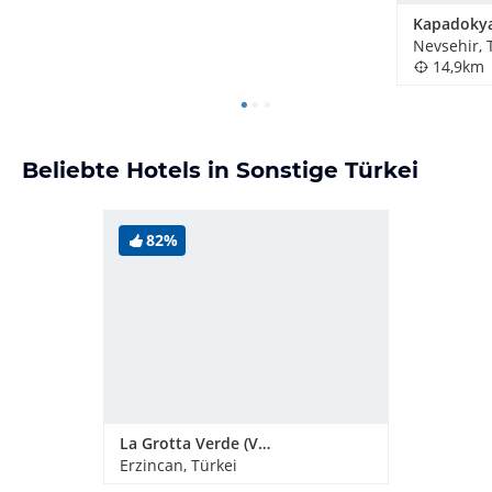
Nevsehir, 
14,9km
Beliebte Hotels in Sonstige Türkei
82%
La Grotta Verde (Vorgänger-Hotel - existiert nicht mehr)
Erzincan, Türkei