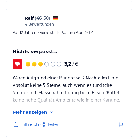
Ralf
(
46-50
)
4
Bewertungen
Vor 12 Jahren • Verreist als Paar im April 2014
Nichts verpasst...
3,2
/ 6
Waren Aufgrund einer Rundreise 3 Nächte im Hotel.
Absolut keine 5 Sterne, auch wenn es türkische
Sterne sind. Massenabfertigung beim Essen (Büffet),
keine hohe Qualität. Ambiente wie in einer Kantine.
Ziemlicher Lärm auf dem Gang, durch ständige An-
Mehr anzeigen
und Abreisende Gäste Morgens, wegen Abholung
Ballonflüge.
Hilfreich
Teilen
Hotel wenn es geht vermeiden. Im Umkreis gibt es
nettere, kleinere Hotels die angenehmerund ruhiger