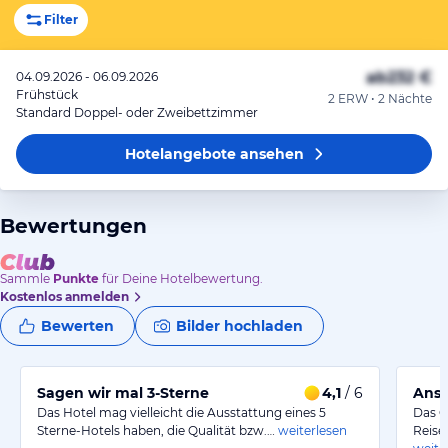
Filter
ab
232 €
04.09.2026 - 06.09.2026
Frühstück
2 ERW • 2 Nächte
Standard Doppel- oder Zweibettzimmer
Hotelangebote
ansehen
Bewertungen
Sammle
Punkte
für Deine Hotelbewertung.
Kostenlos anmelden
Bewerten
Bilder hochladen
Sagen wir mal 3-Sterne
4,1
/ 6
Ansp
Das Hotel mag vielleicht die Ausstattung eines 5
Das C
Sterne-Hotels haben, die Qualität bzw.…
weiterlesen
Reise