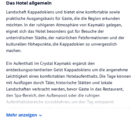
Das Hotel allgemein
Landschaft Kappadokiens und bietet eine komfortable sowie
praktische Ausgangsbasis für Gäste, die die Region erkunden
möchten. In der ruhigeren Atmosphäre von Kaymaklı gelegen,
eignet sich das Hotel besonders gut für Besuche der
unterirdischen Städte, der natürlichen Felsformationen und der
kulturellen Höhepunkte, die Kappadokien so unvergesslich
machen.
Ein Aufenthalt im Crystal Kaymaklı ergänzt den
entdeckungsorientierten Geist Kappadokiens um die angenehme
Leichtigkeit eines komfortablen Hotelaufenthalts. Die Tage können
mit Ausflügen durch Täler, historische Stätten und lokale
Landschaften verbracht werden, bevor Gäste in das Restaurant,
den Spa-Bereich, den Außenpool oder die ruhigen
Aufenthaltsbereiche zurückkehren, um den Tag entspannt
ausklingen zu lassen. Mit seinem Halbpensionskonzept eignet sich
das Hotel gut für Individualreisende, Familien und Gruppen.
Mehr anzeigen
Die Lage des Hotels
Das Crystal Kaymaklı liegt im Gebiet Kaymaklı in Nevşehir, in der