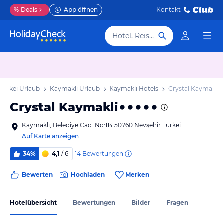
%
Deals
App öffnen
Kontakt
Hotel, Reiseziel
Türkei Urlaub
Kaymaklı Urlaub
Kaymaklı Hotels
Crystal Kaymakli
Crystal Kaymakli
Kaymaklı, Belediye Cad. No:114 50760 Nevşehir Türkei
Auf Karte anzeigen
14
Bewertungen
34%
4,1
/ 6
Bewerten
Hochladen
Merken
Hotelübersicht
Bewertungen
Bilder
Fragen