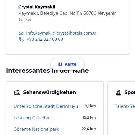
Crystal Kaymakli
Kaymaklı, Belediye Cad. No:114 50760 Nevşehir
Türkei
info.kaymakli@crystalhotels.com.tr
+90 242 327 00 00
Karte
Interessantes in der Nähe
Sehenswürdigkeiten
Spor
Unterirdische Stadt Derinkuyu
9,1
km
Talent-Re
Festung Gülsehir
19,2
km
Göreme Nationalpark
22,4
km