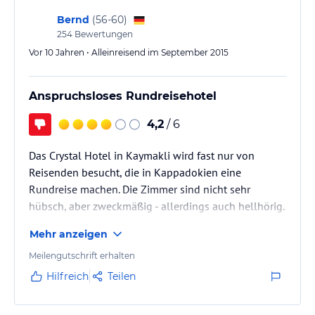
komfortablen und friedlichen Aufenthalt.
Fitness-Studio: uralte, bzw. unbrauchbare Geräte in
Bernd
(
56-60
)
254
Bewertungen
einem Kellerloch. Wenn wenigstens ein paar Hanteln
Hinweis:
Allgemeine und unverbindliche
oder Gymnstikmatte vorhanden…
Vor 10 Jahren • Alleinreisend im September 2015
Hoteliers-/Veranstalter-/Kataloginformationen. Alle Angaben
ohne Gewähr und ohne Prüfung durch HolidayCheck. Bitte
lies vor der Buchung die verbindlichen
Angebotsdetails
des
Anspruchsloses Rundreisehotel
jeweiligen Veranstalters.
4,2
/ 6
Das Crystal Hotel in Kaymakli wird fast nur von
Reisenden besucht, die in Kappadokien eine
Rundreise machen. Die Zimmer sind nicht sehr
hübsch, aber zweckmäßig - allerdings auch hellhörig.
Das Personal ist sehr bemüht und freundlich. Das
Mehr anzeigen
Frühstück ist akzeptabel. Zur Abwertung führt der
Pool, der von einer Horde Tauben unter Kontrolle ist.
Meilengutschrift erhalten
Nachmittags ist die Wiese voll mit Taubenfedern und
Hilfreich
Teilen
der Kot ist überall. Den Pool sollte man aus
gesundheitlichen Gründen deshalb meiden. Solange