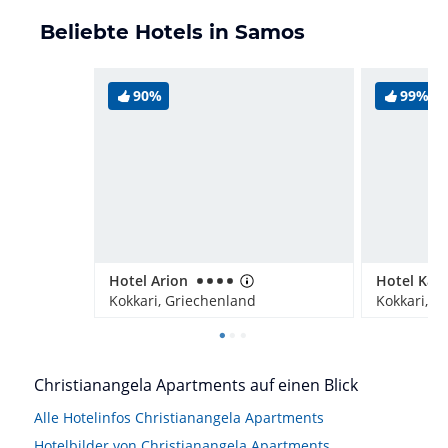
Beliebte Hotels in Samos
90%
99%
Hotel Arion
Kokkari, Griechenland
Kokkari, G
Christianangela Apartments auf einen Blick
Alle Hotelinfos Christianangela Apartments
Hotelbilder von Christianangela Apartments