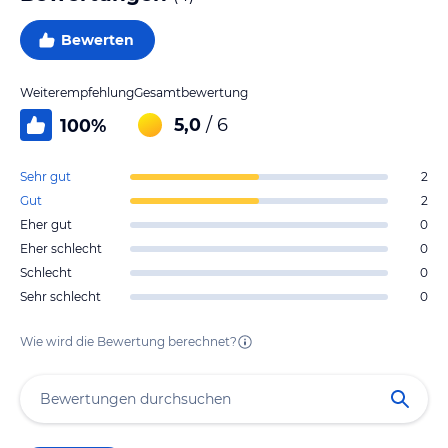
Bewerten
Weiterempfehlung
Gesamtbewertung
5,0
/ 6
100
%
Sehr gut
2
Gut
2
Eher gut
0
Eher schlecht
0
Schlecht
0
Sehr schlecht
0
Wie wird die Bewertung berechnet?