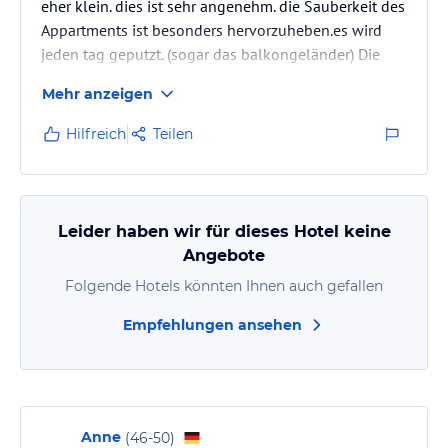
eher klein. dies ist sehr angenehm. die Sauberkeit des
Appartments ist besonders hervorzuheben.es wird
jeden tag geputzt. (sogar das balkongeländer) Die
Eigentümer sind wahnsinnig nett und sprechen alle
Mehr anzeigen
fliessend englisch.
in der Zeit als wir dort waren, waren noch nicht allzu
Hilfreich
Teilen
viele touristen dort. sehr angenehm. sehr zu
empfehlen ist, sich ein quad oder ein motorad
auszuleihen und damit die insel zu erkunden.. macht
richtig spass.
Leider haben wir für dieses Hotel keine
der strand liegt direkt auf…
Angebote
Folgende Hotels könnten Ihnen auch gefallen
Empfehlungen ansehen
Anne
(
46-50
)