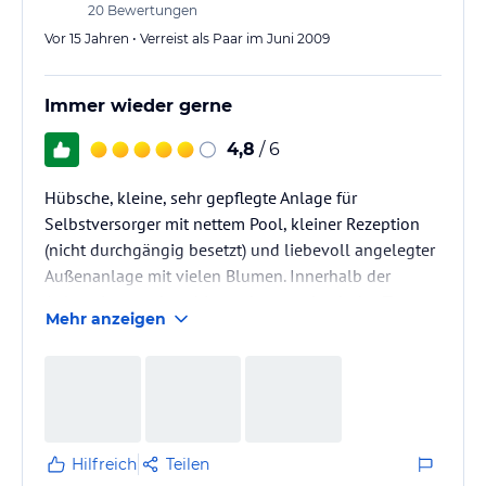
20
Bewertungen
Vor 15 Jahren • Verreist als Paar im Juni 2009
Immer wieder gerne
4,8
/ 6
Hübsche, kleine, sehr gepflegte Anlage für
Selbstversorger mit nettem Pool, kleiner Rezeption
(nicht durchgängig besetzt) und liebevoll angelegter
Außenanlage mit vielen Blumen. Innerhalb der
Anlage ist es sehr ruhig - geht man durch das Tor
Mehr anzeigen
hinaus auf die Straße ist man sofort "mitten im Leben".
In direkter Umgebung findet man Bars, Restaurants,
Einkaufsmöglichkeiten - auch der Strand (Kies) liegt
sozusagen nur "über die Straße". Weitere Restaurants
und Bars findet man unweit entfernt im älteren
Ortsteil -auch…
Hilfreich
Teilen