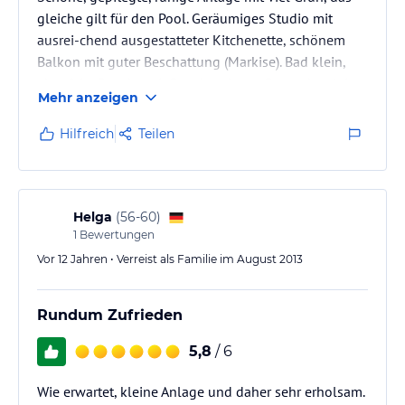
gleiche gilt für den Pool. Geräumiges Studio mit
ausrei-chend ausgestatteter Kitchenette, schönem
Balkon mit guter Beschattung (Markise). Bad klein,
aber fein, Dusche mit Duschvorhang. Besonders leise,
Mehr anzeigen
gute Klimaanlage (inkl.), bequemem, sehr breiten
Doppelbett.
Hilfreich
Teilen
Helga
(
56-60
)
1
Bewertungen
Vor 12 Jahren • Verreist als Familie im August 2013
Rundum Zufrieden
5,8
/ 6
Wie erwartet, kleine Anlage und daher sehr erholsam.