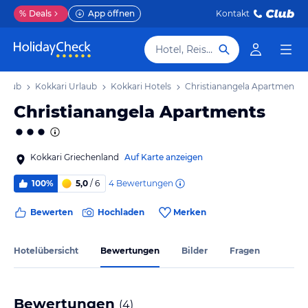
%
Deals
App öffnen
Kontakt
Hotel, Reiseziel
rlaub
Kokkari Urlaub
Kokkari Hotels
Christianangela Apartments
Christianangela Apartments
Kokkari Griechenland
Auf Karte anzeigen
4
Bewertungen
100%
5,0
/ 6
Bewerten
Hochladen
Merken
Hotelübersicht
Bewertungen
Bilder
Fragen
Bewertungen
(
4
)