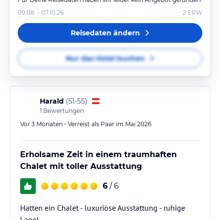
09.08. - 07.10.26
2
ERW
Reisedaten ändern
Nur das Hotel buchen
Harald
(
51-55
)
1
Bewertungen
Vor 3 Monaten • Verreist als Paar im Mai 2026
Erholsame Zeit in einem traumhaften
Chalet mit toller Ausstattung
6
/ 6
Hatten ein Chalet - luxuriöse Ausstattung - ruhige
Lage!