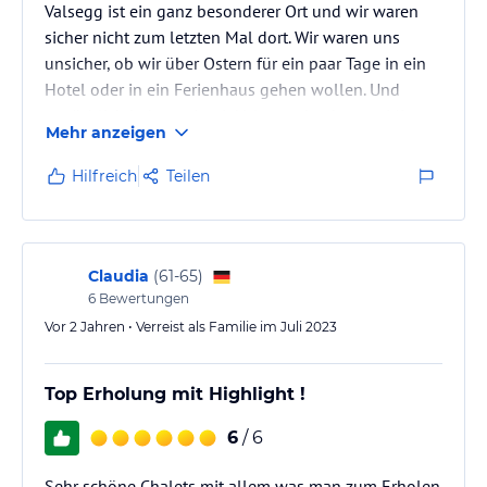
Valsegg ist ein ganz besonderer Ort und wir waren
sicher nicht zum letzten Mal dort. Wir waren uns
unsicher, ob wir über Ostern für ein paar Tage in ein
Hotel oder in ein Ferienhaus gehen wollen. Und
tatsächlich haben wir mit Valsegg den besten Mix
Mehr anzeigen
aus Beidem bekommen. Wir wollten Platz als Familie,
wollten unabhängig sein und dennoch verwöhnt
Hilfreich
Teilen
werden und uns mal um nichts kümmern müssen. Die
Chalets sind sehr stilvoll und zugleich gemütlich
eingerichtet. Es gibt für die Kinder ein tolles
Schlafzimmer, das sich wie…
Claudia
(
61-65
)
6
Bewertungen
Vor 2 Jahren • Verreist als Familie im Juli 2023
Top Erholung mit Highlight !
6
/ 6
Sehr schöne Chalets mit allem was man zum Erholen