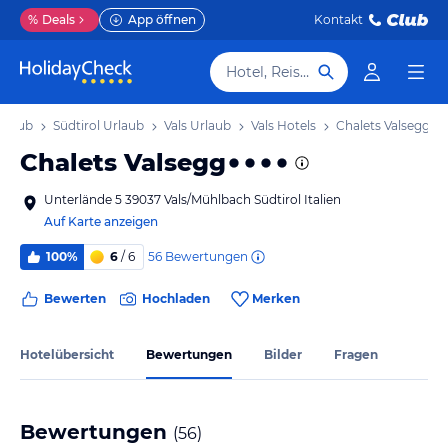
%
Deals
App öffnen
Kontakt
Hotel, Reiseziel
Urlaub
Südtirol Urlaub
Vals Urlaub
Vals Hotels
Chalets Valsegg
Chalets Valsegg
Unterlände 5 39037 Vals/Mühlbach Südtirol Italien
Auf Karte anzeigen
56
Bewertungen
100%
6
/ 6
Bewerten
Hochladen
Merken
Hotelübersicht
Bewertungen
Bilder
Fragen
Bewertungen
(
56
)