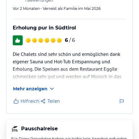
1
Bewertungen
Vor 2 Monaten • Verreist als Familie im Mai 2026
Erholung pur in Südtirol
6
/ 6
Die Chalets sind sehr schön und ermöglichen dank
eigener Sauna und Hot-Tub Entspannung und
Erholung. Die Speisen aus dem Restaurant Eggile
schmecken sehr gut und werden auf Wunsch in das
Chalet gebracht. Dort wird auch täglich das
Mehr anzeigen
abwechslungsreiche Frühstück serviert. Das Personal
ist sehr freundlich und hilfsbereit und die Region lädt
Hilfreich
Teilen
auf vielfältige Weise (Wanderunge, Klettern,
Radfahren oder die Besichtigung von
Sehenswürdigkeiten) zum Erkunden und Entdecken
ein.
Pauschalreise
Für Deine Reisedaten haben wir leider kein Angebot gefunden.