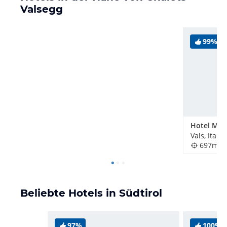
Valsegg
99%
Hotel Mas
Vals, Italie
697m
Beliebte Hotels in Südtirol
97%
100%