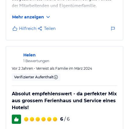
der Mitarbeitenden und Eigentümerfamilie.
Relax, Erholung pur und gesundes Wandern
Mehr anzeigen
verbunden mit Bildung.
Hilfreich
Teilen
Helen
1
Bewertungen
Vor 2 Jahren • Verreist als Familie im März 2024
Verifizierter Aufenthalt
Absolut empfehlenswert - da perfekter Mix
aus grossem Ferienhaus und Service eines
Hotels!
6
/ 6