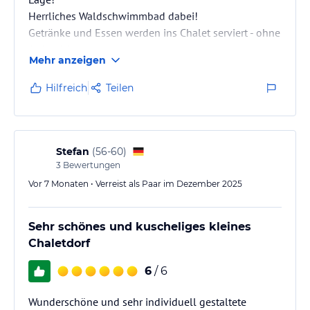
Herrliches Waldschwimmbad dabei!
Getränke und Essen werden ins Chalet serviert - ohne
Aufpreis!
Mehr anzeigen
perfekte Anbindung für Rad- oder Wanderurlaub
Hilfreich
Teilen
Stefan
(
56-60
)
3
Bewertungen
Vor 7 Monaten • Verreist als Paar im Dezember 2025
Sehr schönes und kuscheliges kleines
Chaletdorf
6
/ 6
Wunderschöne und sehr individuell gestaltete