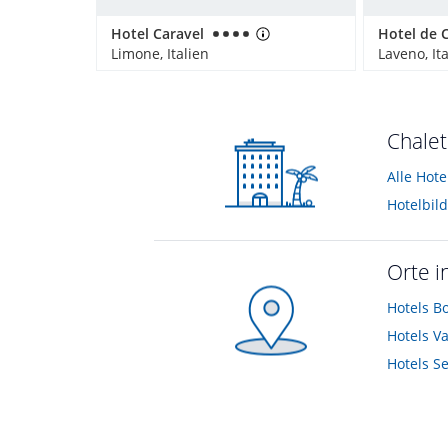
Hotel Caravel
Limone, Italien
Laveno, It
Chalet
Alle Hot
Hotelbil
Orte i
Hotels
B
Hotels
Va
Hotels
S