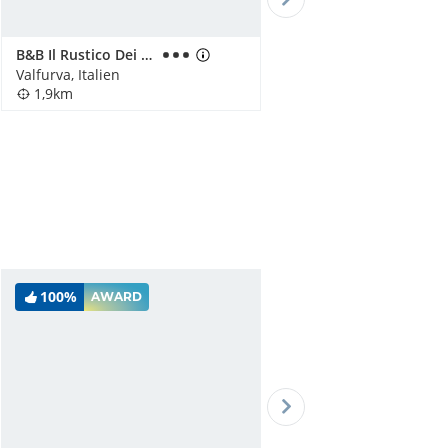
B&B Il Rustico Dei Bedini Bormio
Valfurva, Italien
1,9km
100%
AWARD