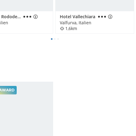
Chalet Dei Rododendri
Hotel Vallechiara
alien
Valfurva, Italien
1,6km
AWARD