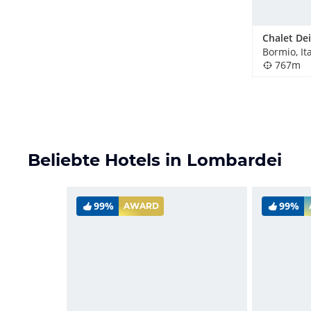
Bormio, It
767m
Beliebte Hotels in Lombardei
99%
99%
AWARD