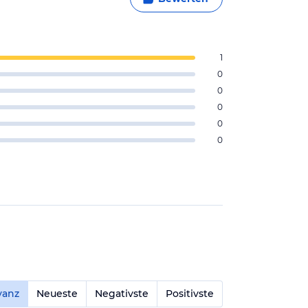
1
0
0
0
0
0
vanz
Neueste
Negativste
Positivste