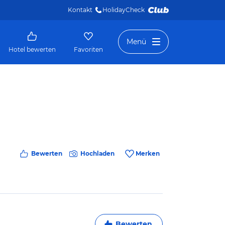
Kontakt
HolidayCheck 
Menü
Hotel bewerten
Favoriten
Bewerten
Hochladen
Merken
Bewerten