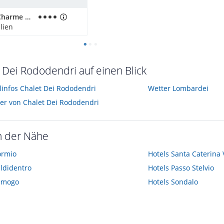
Hotel de Charme Laveno
alien
 Dei Rododendri auf einen Blick
elinfos Chalet Dei Rododendri
Wetter Lombardei
der von Chalet Dei Rododendri
n der Nähe
ormio
Hotels
Santa Caterina 
ldidentro
Hotels
Passo Stelvio
emogo
Hotels
Sondalo