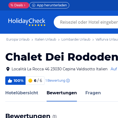
%
Deals
App herunterladen
Europa Urlaub
Italien Urlaub
Lombardei Urlaub
Valfurva Urla
Chalet Dei Rododen
Località La Rocca 46 23030 Cepina Valdisotto Italien
Auf
100%
6
/ 6
1
Bewertung
Hotelübersicht
Bewertungen
Fragen
Bewertungen
(
1
)