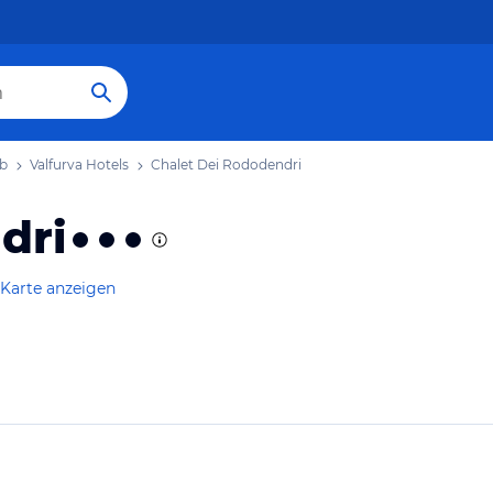
ub
Valfurva Hotels
Chalet Dei Rododendri
dri
 Karte anzeigen