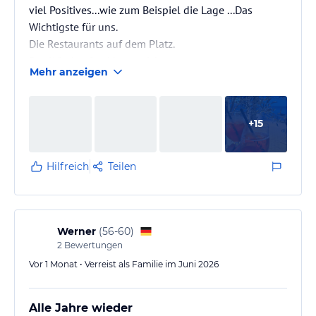
viel Positives...wie zum Beispiel die Lage ...Das
Wichtigste für uns.
Die Restaurants auf dem Platz.
Das Windsurfmekka an sich.
Mehr anzeigen
Die Ostsee und der Binnensee.
Die Steilküste.
Der Loungebereich direkt an der Ostsee, am
+
15
Restaurant Seeblick.
Und die geschlossenen gr.
Hundeauslaufplätze...richtig toll.
Hilfreich
Teilen
Werner
(
56-60
)
2
Bewertungen
Vor 1 Monat • Verreist als Familie im Juni 2026
Alle Jahre wieder