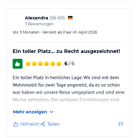
Alexandra
(
56-60
)
3
Bewertungen
Vor 3 Monaten • Verreist als Paar im April 2026
Ein toller Platz… zu Recht ausgezeichnet!
6
/ 6
Ein toller Platz in herrlicher Lage. Wir sind mit dem
Wohnmobil für zwei Tage angereist, da es so schön
war haben wir unsere Reise umgeplant und sind eine
Woche geblieben. Die sanitären Einrichtungen sind
sehr sauber und modern. Die Mitarbeiter sind sehr
Mehr anzeigen
freundlich und jederzeit ansprechbar. Die Restaurants
sind sehr zu empfehlen, wenn man mal nicht kochen
Hilfreich
Teilen
möchte. Abends gab es trotz Vorsaison schon gute
Livemusik. Wir sind so begeistert, dass wir nun