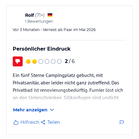
Rolf
(
71+
)
1
Bewertungen
Vor 3 Monaten • Verreist als Paar im Mai 2026
Persönlicher Eindruck
2
/ 6
Ein fünf Sterne Campingplatz gebucht, mit
Privatsanitär, aber leider nicht ganz zutreffend. Das
Privatbad ist renovierungsbedürftig. Furnier löst sich
an den Unterschränken. Silikonfugen sind undicht
und die gelben Flecke an Tür und Rahmen tragen
Mehr anzeigen
auch nicht dazu bei, um sich wohl zu fühlen.
Die Zufahrtwege sind nicht befestigt und daher sehr
Hilfreich
Teilen
staubig. Ein ganz großes Problem sind die Krähen.
Von Sonnenaufgang bis Sonnenuntergang nur Lärm.