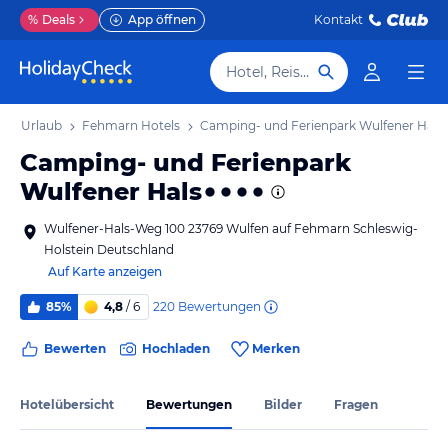
%
Deals
App öffnen
Kontakt
Hotel, Reiseziel
rn Urlaub
Fehmarn Hotels
Camping- und Ferienpark Wulfener Hals
Camping- und Ferienpark
Wulfener Hals
Wulfener-Hals-Weg 100 23769 Wulfen auf Fehmarn Schleswig-
Holstein Deutschland
Auf Karte anzeigen
220
Bewertungen
85%
4,8
/ 6
Bewerten
Hochladen
Merken
Hotelübersicht
Bewertungen
Bilder
Fragen