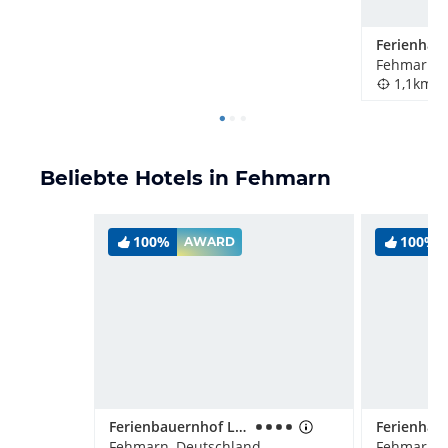
Fehmarn, 
1,1km
Beliebte Hotels in Fehmarn
100%
100%
AWARD
Ferienbauernhof Liesenberg mit Meerblick
Fehmarn, Deutschland
Fehmarn, 