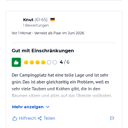
Knut
(
61-65
)
1
Bewertungen
Vor 1 Monat • Verreist als Paar im Juni 2026
Gut mit Einschränkungen
4
/ 6
Der Campingplatz hat eine tolle Lage und ist sehr
grün. Das ist aber gleichzeitig ein Problem, weil es
sehr viele Tauben und Krähen gibt, die in den
Bäumen sitzen und alles auf das Übelste vollkoten.
Das Thema ist seit Jahren bekannt und es wird
Mehr anzeigen
offenbar nichts unternommen. Ich habe mit
Reisenden gesprochen, die aus diesem Grund
Hilfreich
Teilen
vorzeitig abgereist sind.