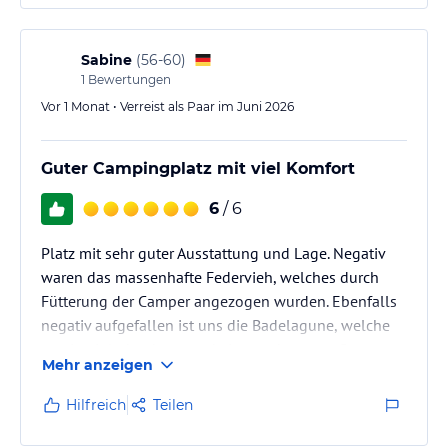
Sabine
(
56-60
)
1
Bewertungen
Vor 1 Monat • Verreist als Paar im Juni 2026
Guter Campingplatz mit viel Komfort
6
/ 6
Platz mit sehr guter Ausstattung und Lage. Negativ
waren das massenhafte Federvieh, welches durch
Fütterung der Camper angezogen wurden. Ebenfalls
negativ aufgefallen ist uns die Badelagune, welche
wenig einladend war und einen sehr ungepflegten
Mehr anzeigen
Eindruck machte. Niemand war animiert dort ins
Wasser zu steigen.
Hilfreich
Teilen