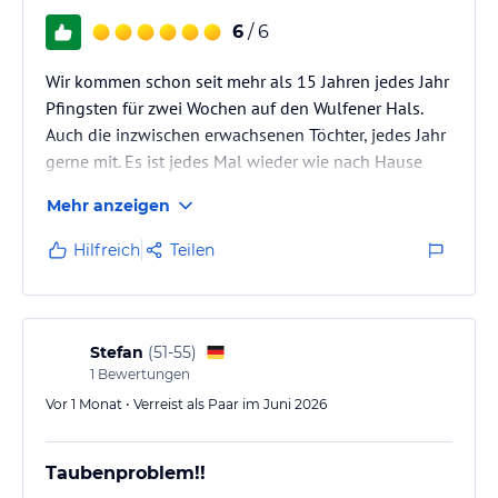
6
/ 6
Wir kommen schon seit mehr als 15 Jahren jedes Jahr
Pfingsten für zwei Wochen auf den Wulfener Hals.
Auch die inzwischen erwachsenen Töchter, jedes Jahr
gerne mit. Es ist jedes Mal wieder wie nach Hause
kommen. Wir finden den Platz gut, er ist gut
Mehr anzeigen
organisiert, sauber und bietet für jeden Geschmack
etwas. Man kann seinen Urlaub ruhig verbringen oder
Hilfreich
Teilen
mit etwas mehr Animation und sportlicher
Betätigung. Die Restaurants sind gut, die Preise
angemessen. Lediglich beim privaten Bad hätte ich
einen Verbesserungsvorschlag:…
Stefan
(
51-55
)
1
Bewertungen
Vor 1 Monat • Verreist als Paar im Juni 2026
Taubenproblem!!