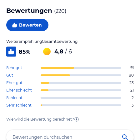
Bewertungen
(
220
)
Bewerten
Weiterempfehlung
Gesamtbewertung
4,8
/ 6
85
%
Sehr gut
91
Gut
80
Eher gut
23
Eher schlecht
21
Schlecht
2
Sehr schlecht
3
Wie wird die Bewertung berechnet?