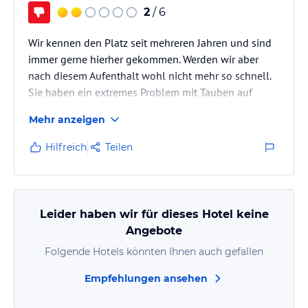
2
/ 6
Wir kennen den Platz seit mehreren Jahren und sind
immer gerne hierher gekommen. Werden wir aber
nach diesem Aufenthalt wohl nicht mehr so schnell.
Sie haben ein extremes Problem mit Tauben auf
ihrem Platz. Wir konnten weder morgens länger
Mehr anzeigen
ausschlafen noch den Abend eventuell entspannt
draußen vor dem Wohnmobil genießen. Überall
Hilfreich
Teilen
Tauben und bereits morgens um 04:30 Uhr ein
Kanon von 20 Tauben, die um die Wette gurren.
Unerträglich. Dazu laufen die dann auch noch früh
morgens und tagsüber auf dem Dach von unserem…
Leider haben wir für dieses Hotel keine
Angebote
Folgende Hotels könnten Ihnen auch gefallen
Empfehlungen ansehen