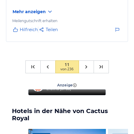
Mehr anzeigen
Meilengutschrift erhalten
Hilfreich
Teilen
11
von
236
“
Reise mit Familie
”
Anzeige
Erblina
(
31-35
)
Hotels in der Nähe von Cactus
Royal