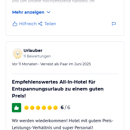
uns um unsere Hochzeitsreise handelt. Im
Antwortschreiben wurde uns als allererstes wirklich
Mehr anzeigen
herzlich gratuliert, dann die Freude mitgeteilt, daß
wir uns das Cactus Royal ausgesucht haben . Wir
Hilfreich
Teilen
haben dann eine Juniorsuite ( seper.Schlafzimmer) in
einer guten Lage mit Sekt , Gebäck und Obst als
Überraschung bekommen . Als wir uns bei der
Managerin erkenntlich…
Urlauber
11
Bewertungen
Vor 11 Monaten • Verreist als Paar im Juni 2025
Empfehlenswertes All-In-Hotel für
Entspannungsurlaub zu einem guten
Preis!
6
/ 6
Wir werden wiederkommen! Hotel mit gutem Preis-
Leistungs-Verhältnis und super Personal!