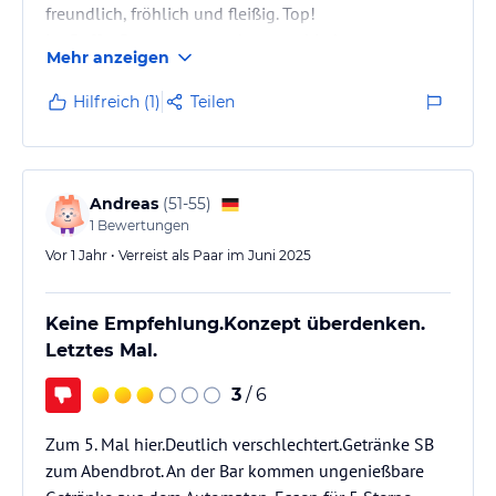
freundlich, fröhlich und fleißig. Top!
Im Buffet Restaurant werden verschiedene
Mehr anzeigen
Themenabende angeboten, es ist immer genug von
allem da und kulinarisch bleiben keine Wünsche
Hilfreich (1)
Teilen
offen. Auch, wer lieber wie Zuhause essen möchte,
kommt auf seine Kosten. Wer in anderen Portalen
jammert, dass Gyros fehlt, der kann jeden Mittag an
der kleinen Bar genug davon finden. Nikos bietet
Andreas
(
51-55
)
dort…
1
Bewertungen
Vor 1 Jahr • Verreist als Paar im Juni 2025
Keine Empfehlung.Konzept überdenken.
Letztes Mal.
3
/ 6
Zum 5. Mal hier.Deutlich verschlechtert.Getränke SB
zum Abendbrot. An der Bar kommen ungenießbare