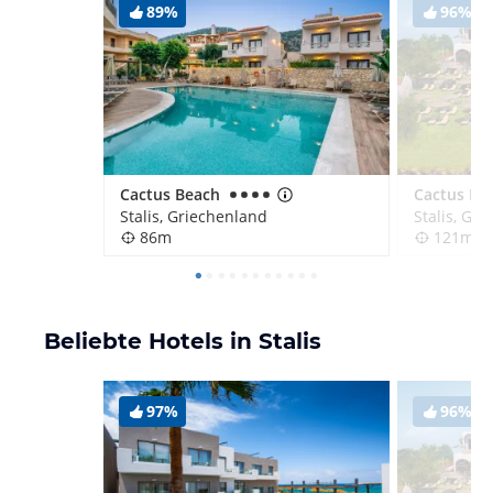
89%
96%
Cactus Beach
Stalis, Griechenland
Stalis, Gr
86m
121m
Beliebte Hotels in Stalis
97%
96%