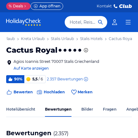
%
Deals
App öffnen
Kontakt
Hotel, Reiseziel
d Urlaub
Kreta Urlaub
Stalis Urlaub
Stalis Hotels
Cactus Royal
Cactus Royal
Agios Ioannis Street 70007 Stalís Griechenland
Auf Karte anzeigen
2.357
Bewertungen
90%
5,5
/ 6
Bewerten
Hochladen
Merken
Hotelübersicht
Bewertungen
Bilder
Fragen
Ange
Bewertungen
(
2.357
)