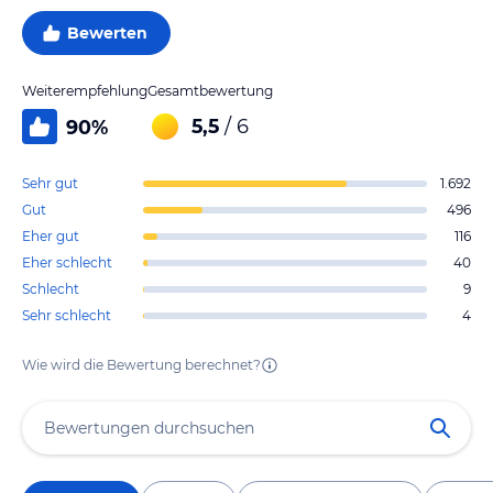
Bewerten
Weiterempfehlung
Gesamtbewertung
5,5
/ 6
90
%
Sehr gut
1.692
Gut
496
Eher gut
116
Eher schlecht
40
Schlecht
9
Sehr schlecht
4
Wie wird die Bewertung berechnet?