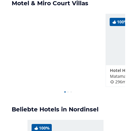
Motel & Miro Court Villas
100%
Matamata,
296m
Beliebte Hotels in Nordinsel
100%