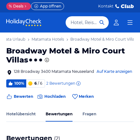
%
Deals
App öffnen
Kontakt
Hotel, Reiseziel
amata Urlaub
Matamata Hotels
Broadway Motel & Miro Court Villas
Broadway Motel & Miro Court
Villas
128 Broadway 3400 Matamata Neuseeland
Auf Karte anzeigen
2
Bewertungen
100%
6
/ 6
Bewerten
Hochladen
Merken
Hotelübersicht
Bewertungen
Fragen
Bewertungen
(
2
)