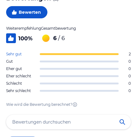
Bewerten
Weiterempfehlung
Gesamtbewertung
6
/ 6
100
%
Sehr gut
2
Gut
0
Eher gut
0
Eher schlecht
0
Schlecht
0
Sehr schlecht
0
Wie wird die Bewertung berechnet?