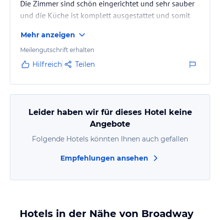
Die Zimmer sind schön eingerichtet und sehr sauber
und die Küche ist komplett ausgestattet und somit
ideal zum Selbstversorgen. Alternativ kann man sich
Mehr anzeigen
eines der vielen Restaurants aussuchen, deren Menüs
in einer sauber angelegten Mappe im Zimmer zu
Meilengutschrift erhalten
finden sind.
Hilfreich
Teilen
Das Informationszentrum des besuchbaren Filmsets
der Hobbit-Trilogie und der Herr der Ringe-Filme in
Matamata ist zu Fuß vom Motel aus zuerreichen.
Passend dazu kann man sich…
Leider haben wir für dieses Hotel keine
Angebote
Folgende Hotels könnten Ihnen auch gefallen
Empfehlungen ansehen
Hotels in der Nähe von Broadway