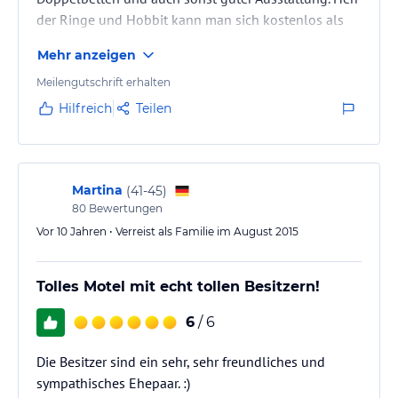
der Ringe und Hobbit kann man sich kostenlos als
DVD mieten. 400 Meter vom ISite Matamata entfernt.
Mehr anzeigen
In Laufweite des sehr guten Restaurant Workmans.
Meilengutschrift erhalten
Hilfreich
Teilen
Martina
(
41-45
)
80
Bewertungen
Vor 10 Jahren • Verreist als Familie im August 2015
Tolles Motel mit echt tollen Besitzern!
6
/ 6
Die Besitzer sind ein sehr, sehr freundliches und
sympathisches Ehepaar. :)