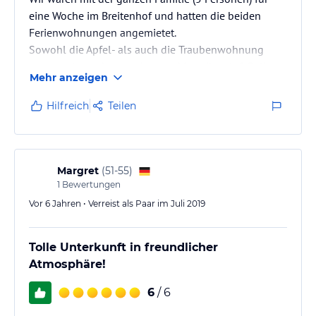
eine Woche im Breitenhof und hatten die beiden
Ferienwohnungen angemietet.
Sowohl die Apfel- als auch die Traubenwohnung
waren sehr sauber, modern und jeweils mit 2 Balkons
Mehr anzeigen
zu jeder Seite ausgerichtet.
Der Ausblick von diesen ist wirklich wunderschön
Hilfreich
Teilen
und man fühlt sich, umgeben von den Weinreben
den Bergen und dem vielen Grün, sehr wohl. Der
Garten ist mit Sitzgelegenheiten und Palme
ausgestattet und auch die gesamte Anlage mit Haus
Margret
(
51-55
)
ist sehr schön angelegt und…
1
Bewertungen
Vor 6 Jahren • Verreist als Paar im Juli 2019
Tolle Unterkunft in freundlicher
Atmosphäre!
6
/ 6