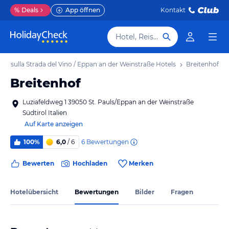
%
Deals
App öffnen
Kontakt
Hotel, Reiseziel
no sulla Strada del Vino / Eppan an der Weinstraße Hotels
Breitenhof
Breitenhof
Luziafeldweg 1 39050 St. Pauls/Eppan an der Weinstraße
Südtirol Italien
Auf Karte anzeigen
6
Bewertungen
100%
6,0
/ 6
Bewerten
Hochladen
Merken
Hotelübersicht
Bewertungen
Bilder
Fragen