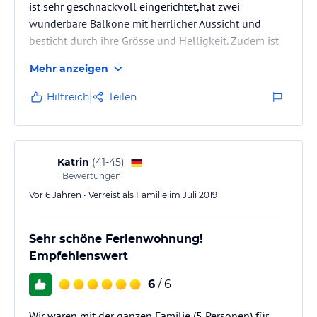
ist sehr geschnackvoll eingerichtet,hat zwei
wunderbare Balkone mit herrlicher Aussicht und
besticht durch ihre Grösse und Helligkeit. Zudem ist
sie sehr gepflegt und hat alles an Einrichtung was
Mehr anzeigen
das Herz begehrt. Kartenmaterial und täglich frisches
Obst wurden von der äußerst freundlichen Familie
Hilfreich
Teilen
kostenfrei zur Verfügung gestellt. Sogar unsere
Wäsche konnten wir vor unserer Weiterreise waschen.
Wir empfehlen die "Traubenwohnung" wärmstens
weiter und kommen gerne…
Katrin
(
41-45
)
1
Bewertungen
Vor 6 Jahren • Verreist als Familie im Juli 2019
Sehr schöne Ferienwohnung!
Empfehlenswert
6
/ 6
Wir waren mit der ganzen Familie (5 Personen) für