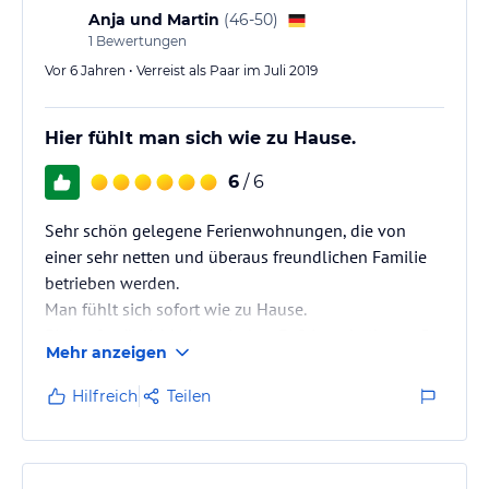
Anja und Martin
(
46-50
)
1
Bewertungen
Vor 6 Jahren • Verreist als Paar im Juli 2019
Hier fühlt man sich wie zu Hause.
6
/ 6
Sehr schön gelegene Ferienwohnungen, die von
einer sehr netten und überaus freundlichen Familie
betrieben werden.
Man fühlt sich sofort wie zu Hause.
Einkaufsmöglichkeiten sind zu Fuß innerhalb von 5
Mehr anzeigen
Minuten erreichbar.
Die Wohnungen sind sehr gepflegt, sehr gut
Hilfreich
Teilen
ausgestattet und sehr sauber.
Traumhafte Lage und Umgebung.