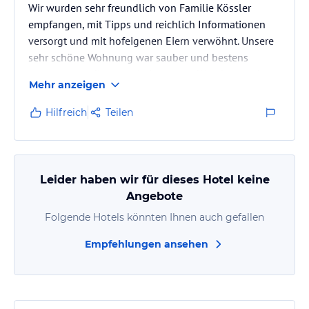
Wir wurden sehr freundlich von Familie Kössler
empfangen, mit Tipps und reichlich Informationen
versorgt und mit hofeigenen Eiern verwöhnt. Unsere
sehr schöne Wohnung war sauber und bestens
ausgestattet, die zentrale Lage zum Wandern und
Mehr anzeigen
Entspannen gleichermaßen geeignet. Im Keller
standen Getränke zu günstigen Preisen bereit.
Hilfreich
Teilen
Leider haben wir für dieses Hotel keine
Angebote
Folgende Hotels könnten Ihnen auch gefallen
Empfehlungen ansehen