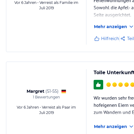
Ferienwohnungen a
Vor 6 Jahren • Verreist als Familie im
schöne abwechslungsreiche Tagesausflüge, in die Städte Meran und 
Sowohl die Apfel- 
Juli 2019
wärmsten Alpensee.
Seite ausgerichtet.
Der Ausblick von d
Besonders beliebt sind auch die Badeseen in allernächster Umgebung.
Mehr anzeigen
dem vielen Grün, se
Wer lieber festen Boden unter den Füßen hat, kommt bei uns ebenfall
Anlage mit Haus is
Hilfreich
Tei
Schlösser zählt Ihr Urlaubsland. Gar einige davon sind von Ihrer Feri
Hinweis:
Allgemeine und unverbindliche Hoteliers-/Veranstalter-/K
Gewähr und ohne Prüfung durch HolidayCheck. Bitte lies vor der B
jeweiligen Veranstalters.
Tolle Unterkunf
Margret
(
51-55
)
1
Bewertungen
Wir wurden sehr fre
hofeigenen Eiern v
Vor 6 Jahren • Verreist als Paar im
zum Wandern und En
Juli 2019
Mehr anzeigen