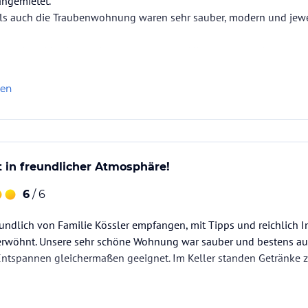
ngemietet.
Bozen, nach Venedig und an den Gardasee, dem
als auch die Traubenwohnung waren sehr sauber, modern und jewei
iesen ist wirklich wunderschön und man fühlt sich, umgeben von
 Der Montiggler See und der Kalterer See.
hr wohl. Der Garten ist mit Sitzgelegenheiten und Palme ausgest
s nicht zu kurz. An die 200 Burgen und
t sehr schön angelegt und…
len
enwohnung aus sogar zu Fuß leicht zu erreichen.
ataloginformationen. Alle Angaben ohne
uchung die verbindlichen
Angebotsdetails
des
t in freundlicher Atmosphäre!
6
/ 6
undlich von Familie Kössler empfangen, mit Tipps und reichlich 
erwöhnt. Unsere sehr schöne Wohnung war sauber und bestens ausg
tspannen gleichermaßen geeignet. Im Keller standen Getränke zu