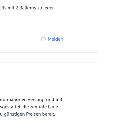
ls mit 2 Balkons zu jeder
 den Weinreben den Bergen und
attet und auch die gesamte
Melden
Informationen versorgt und mit
estattet, die zentrale Lage
 günstigen Preisen bereit.