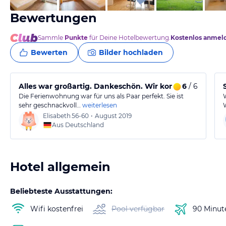
Bewertungen
Sammle
Punkte
für Deine Hotelbewertung.
Kostenlos anmel
Bewerten
Bilder hochladen
Alles war großartig. Dankeschön. Wir kommen wieder
6
/ 6
Die Ferienwohnung war für uns als Paar perfekt. Sie ist
sehr geschnackvoll…
weiterlesen
Elisabeth
56-60
•
August 2019
Aus Deutschland
Hotel allgemein
Beliebteste Ausstattungen:
Wifi kostenfrei
Pool verfügbar
90 Minut