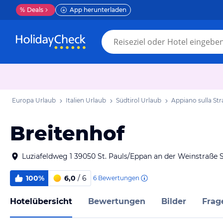
%
Deals
App herunterladen
Europa Urlaub
Italien Urlaub
Südtirol Urlaub
Appiano sulla Str
Breitenhof
Luziafeldweg 1 39050 St. Pauls/Eppan an der Weinstraße Sü
100%
6,0
/ 6
6
Bewertungen
Hotelübersicht
Bewertungen
Bilder
Frag