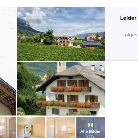
Leider
Folgen
vom Hotelier, März 2018
vom Hotelier, März 2018
Alle Bilder
(
27
)