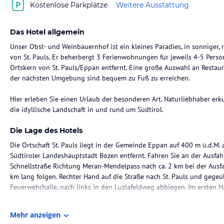
Kostenlose Parkplätze
Weitere Ausstattung
Das Hotel allgemein
Unser Obst- und Weinbauernhof ist ein kleines Paradies, in sonniger,
von St. Pauls. Er beherbergt 3 Ferienwohnungen für jeweils 4-5 Pers
Ortskern von St. Pauls/Eppan entfernt. Eine große Auswahl an Restaur
der nächsten Umgebung sind bequem zu Fuß zu erreichen.
Hier erleben Sie einen Urlaub der besonderen Art. Naturliebhaber e
die idyllische Landschaft in und rund um Südtirol.
Die Lage des Hotels
Die Ortschaft St. Pauls liegt in der Gemeinde Eppan auf 400 m ü.d.M. 
Südtiroler Landeshauptstadt Bozen entfernt. Fahren Sie an der Ausfa
Schnellstraße Richtung Meran-Mendelpass nach ca. 2 km bei der Ausfa
km lang folgen. Rechter Hand auf die Straße nach St. Pauls und gegeübe
Feuerwehrhalle, nach links in den Luziafeldweg abbiegen. Im ersten Hau
Bahnreisende holen wir auch gerne am Hauptbahnhof in Bozen ab.
Mehr anzeigen