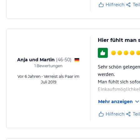
Hilfreich
Tei
Hier fühlt man 
Anja und Martin
(
46-50
)
1
Bewertungen
Sehr schön gelegen
werden.
Vor 6 Jahren • Verreist als Paar im
Man fühlt sich sofo
Juli 2019
Einkaufsmöglichkeit
Die Wohnungen sind 
Mehr anzeigen
Traumhafte Lage u
Hilfreich
Tei