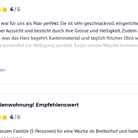
, Liegen, Gartenbänke und Laube sowie ein
6
/ 6
-----------------------------------------------------
ar für uns als Paar perfekt. Sie ist sehr geschnackvoll eingerich
her Aussicht und besticht durch ihre Grösse und Helligkeit. Zudem 
g was das Herz begehrt. Kartenmaterial und täglich frisches Obst
43 qm groß und bietet als Ferienwohnung 2 bis
e kostenfrei zur Verfügung gestellt. Sogar unsere Wäsche konnten 
ehlen die "Traubenwohnung" wärmstens weiter und kommen gern
nnen Sie im Garten oder am Balkon eine
estattet.
len
Gartenbänke und Laube sowie ein hauseigner
rienwohnung! Empfehlenswert
rlaubswelt Südtirol mit ihren herrlichen
iten.
6
/ 6
elfältig wie die Landschaft. Wem‘s gefällt, für
anzen Familie (5 Personen) für eine Woche im Breitenhof und hatt
übrigens auch ein idealer Ausgangsort für