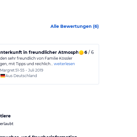
Alle Bewertungen (
6
)
Unterkunft in freundlicher Atmosphäre!
6
/ 6
Hier fühlt m
den sehr freundlich von Familie Kössler
Sehr schön gel
en, mit Tipps und reichlich…
weiterlesen
netten und übe
Margret
51-55
•
Juli 2019
Anja u
Aus Deutschland
Aus
tiere
 erlaubt