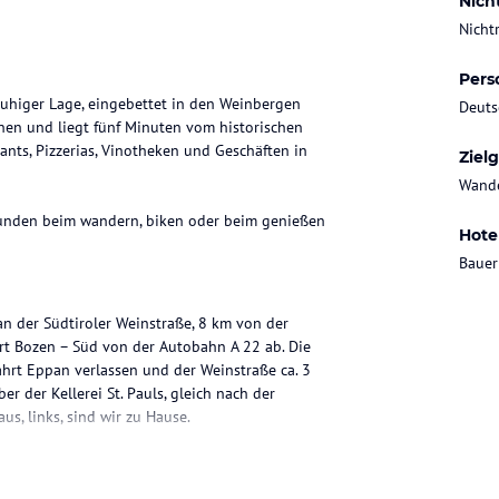
Nich
Nicht
Pers
 ruhiger Lage, eingebettet in den Weinbergen
Deuts
onen und liegt fünf Minuten vom historischen
ants, Pizzerias, Vinotheken und Geschäften in
Ziel
Wande
rkunden beim wandern, biken oder beim genießen
Hote
Bauer
an der Südtiroler Weinstraße, 8 km von der
hrt Bozen – Süd von der Autobahn A 22 ab. Die
hrt Eppan verlassen und der Weinstraße ca. 3
r der Kellerei St. Pauls, gleich nach der
s, links, sind wir zu Hause.