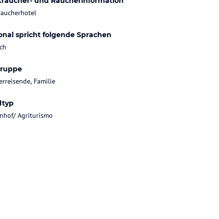
traucher- und Raucherinformation
raucherhotel
onal spricht folgende Sprachen
ch
gruppe
rreisende, Familie
ltyp
nhof/ Agriturismo