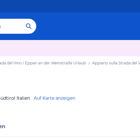
ada del Vino / Eppan an der Weinstraße Urlaub
Appiano sulla Strada del 
dtirol Italien
Auf Karte anzeigen
en