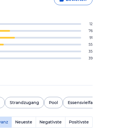
12
76
91
55
35
39
Strandzugang
Pool
Essensvielfalt
Mehr anzeig
vanz
Neueste
Negativste
Positivste