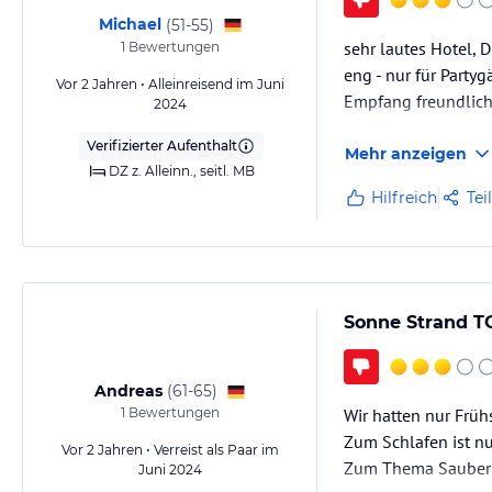
Michael
(
51-55
)
sehr lautes Hotel, 
1
Bewertungen
eng - nur für Party
Vor 2 Jahren • Alleinreisend im Juni
Empfang freundlic
2024
Verifizierter Aufenthalt
Mehr anzeigen
DZ z. Alleinn., seitl. MB
Hilfreich
Tei
Sonne Strand TO
Andreas
(
61-65
)
1
Bewertungen
Wir hatten nur Früh
Zum Schlafen ist nu
Vor 2 Jahren • Verreist als Paar im
Zum Thema Sauberkei
Juni 2024