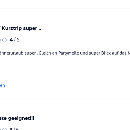
 Kurztrip super ..
4
/ 6
Männerurlaub super . Gleich an Partymeile und super Blick auf das
len
te geeignet!!!
3
/ 6