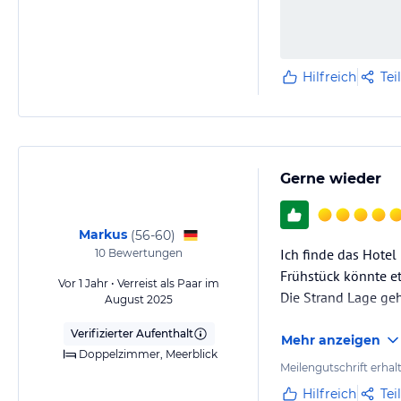
Hilfreich
Tei
Gerne wieder
Markus
(
56-60
)
Ich finde das Hote
10
Bewertungen
Frühstück könnte e
Vor 1 Jahr • Verreist als Paar im
Die Strand Lage geh
August 2025
Verifizierter Aufenthalt
Mehr anzeigen
Doppelzimmer, Meerblick
Meilengutschrift erhal
Hilfreich
Tei