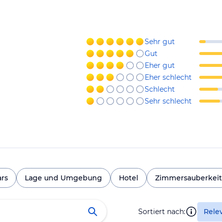
Sehr gut
Gut
Eher gut
Eher schlecht
Schlecht
Sehr schlecht
ars
Lage und Umgebung
Hotel
Zimmersauberkeit
Sortiert nach:
Rele