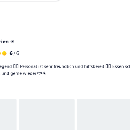
ien ☀️
6
/ 6
end 👍🏻 Personal ist sehr freundlich und hilfsbereit 👍🏻 Essen 
t und gerne wieder 🫶☀️