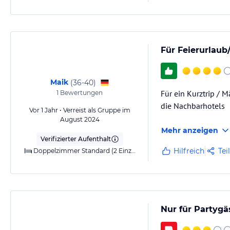
Für Feierurlaub/
Maik
(
36-40
)
Für ein Kurztrip / 
1
Bewertungen
die Nachbarhotels
Vor 1 Jahr • Verreist als Gruppe im
August 2024
Mehr anzeigen
Verifizierter Aufenthalt
Hilfreich
Tei
Doppelzimmer Standard (2 Einzelbetten) seitlichem Meerblick (Balkon oder Terrasse), 1x Doppelzimmer Standard zur Einzelbenutzung seitlichem Meerblick (Balkon oder Terrasse)
Nur für Partygäs