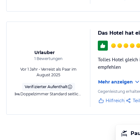
Das Hotel hat e
Urlauber
1
Bewertungen
Tolles Hotel gleich
empfehlen
Vor 1 Jahr • Verreist als Paar im
August 2025
Mehr anzeigen
Verifizierter Aufenthalt
Gegenleistung erhalte
Doppelzimmer Standard seitlichem Meerblick (Balkon)
Hilfreich
Tei
Pau