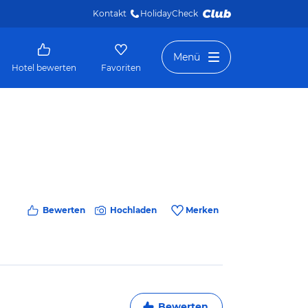
Kontakt
HolidayCheck 
Menü
Hotel bewerten
Favoriten
Bewerten
Hochladen
Merken
Bewerten