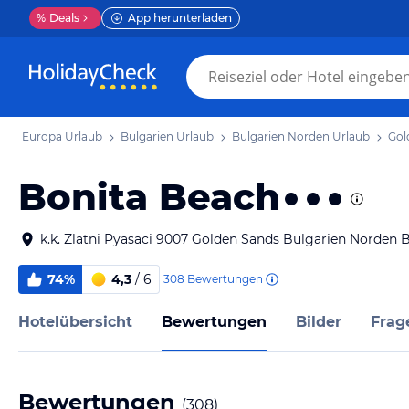
%
Deals
App herunterladen
Europa Urlaub
Bulgarien Urlaub
Bulgarien Norden Urlaub
Gol
Bonita Beach
k.k. Zlatni Pyasaci 9007 Golden Sands Bulgarien Norden 
74%
4,3
/ 6
308
Bewertungen
Hotelübersicht
Bewertungen
Bilder
Frag
Bewertungen
(
308
)