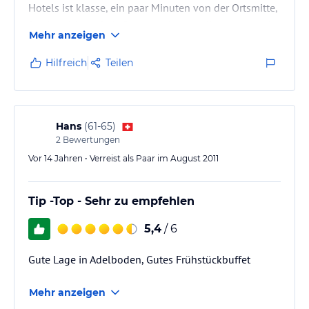
Hotels ist klasse, ein paar Minuten von der Ortsmitte,
Die Aussicht auf die Bergwelt ist grandios, zumal wir
Mehr anzeigen
ein Superzimmer in der 3. Etage hatten mit direktem
Zugang zur riesigen Dachterrasse. Die Sauberkeit des
Hilfreich
Teilen
Zimmers lässwt nichts zu wünschen übrig. Das
Frühstück in Büffetform wieder reichhaltig -
verschiedene Brot- und Brötchensorten, Wurst, Käse,
Müsli,…
Hans
(
61-65
)
2
Bewertungen
Vor 14 Jahren • Verreist als Paar im August 2011
Tip -Top - Sehr zu empfehlen
5,4
/ 6
Gute Lage in Adelboden, Gutes Frühstückbuffet
Mehr anzeigen