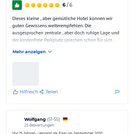
6
/ 6
Dieses kleine , aber gemütliche Hotel können wir
guten Gewissens weiterempfehlen. Die
ausgesprochen zentrale , aber doch ruhige Lage und
der kostenfreie Parkplatz sprechen schon für sich .
Ganz herzlich wurden wir von der jungen Dame an
Mehr anzeigen
der Rezeption empfangen , erhielten sogleich die
Adelboden-Gästekarte und das freundliche Angebot ,
unser Gepäck in den 3.Stock zu befördern , was aber
nicht nötig war , da es einen blitzschnellen Aufzug
gibt ! Unser Zimmer war niedlich und frisch renoviert
und die Matratzen prima .…
Hilfreich
Teilen
Wolfgang
(
51-55
)
25
Bewertungen
Vor 15 Jahren • Verreist als Paar im September 2010