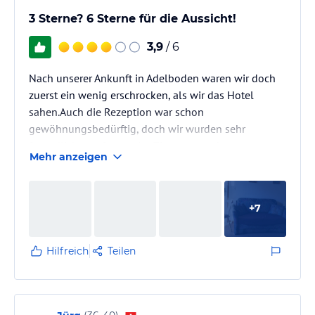
3 Sterne? 6 Sterne für die Aussicht!
3,9
/ 6
Nach unserer Ankunft in Adelboden waren wir doch
zuerst ein wenig erschrocken, als wir das Hotel
sahen.Auch die Rezeption war schon
gewöhnungsbedürftig, doch wir wurden sehr
freundlich empfangen.Im Zimmer angekommen
Mehr anzeigen
haben wir den nächsten Schreck bekommen, dann
fanden wir auch noch auf dem Bett einen Zettel: Die
Betten sind selber zu machen,eine Zimmerreinigung
+
7
erfolgt nur gegen Aufpreis von 9 Franken. Wir
beschlossen alles von der humorvollen Seite zu
sehen, es war ja Urlaub.Wir öffneten das Fenster -…
Hilfreich
Teilen