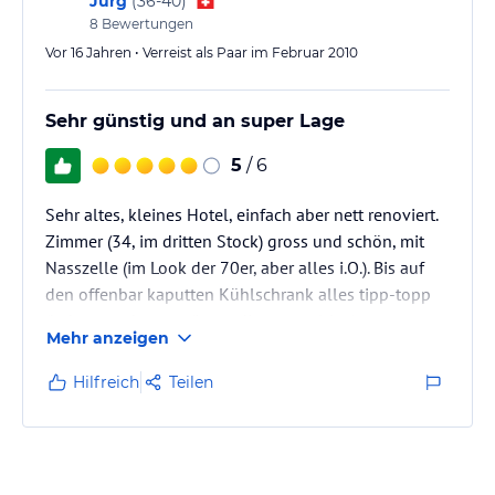
Jürg
(
36-40
)
8
Bewertungen
Vor 16 Jahren • Verreist als Paar im Februar 2010
Sehr günstig und an super Lage
5
/ 6
Sehr altes, kleines Hotel, einfach aber nett renoviert.
Zimmer (34, im dritten Stock) gross und schön, mit
Nasszelle (im Look der 70er, aber alles i.O.). Bis auf
den offenbar kaputten Kühlschrank alles tipp-topp
(haben es aber versäumt, dies zu melden).
Mehr anzeigen
Frühstücksbuffet war einwandfrei! Abends isst man
entweder auswärts (Achtung, Touristenort-Preise!)
Hilfreich
Teilen
oder man deckt sich im Coop Supermarkt (10
Minuten zu Fuss) ein und macht im Zimmer ein
Picknick. Bis zur Zubringerbahn zur Sillerenbahn ist
es nur eine Minute. Auto…