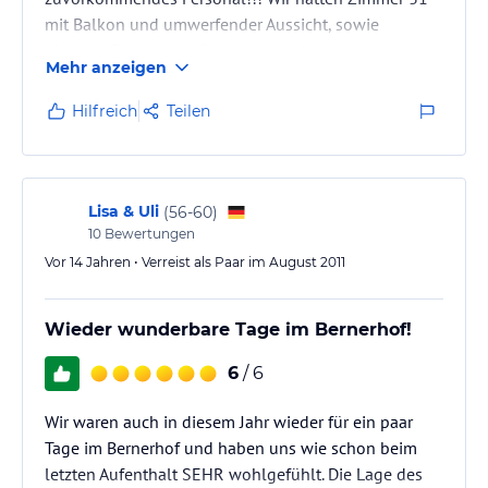
mit Balkon und umwerfender Aussicht, sowie
direkten Zugang zur Dachterrasse. Im sehr sauberen
Mehr anzeigen
Bad gab es nur 2 Seifen, also Duschbad usw.
mitbringen!! Ein Hinweis sagt zudem aus, dass bei
Hilfreich
Teilen
kurzem Aufenthalt täglich nur der Müll entleert wird
und nach dem WC-Papier geschaut. Die 5 Handtücher
reichten uns aber und unser Bett wurde trotzdem
gemacht. Als ich abends bemerkte, dass unser…
Lisa & Uli
(
56-60
)
10
Bewertungen
Vor 14 Jahren • Verreist als Paar im August 2011
Wieder wunderbare Tage im Bernerhof!
6
/ 6
Wir waren auch in diesem Jahr wieder für ein paar
Tage im Bernerhof und haben uns wie schon beim
letzten Aufenthalt SEHR wohlgefühlt. Die Lage des