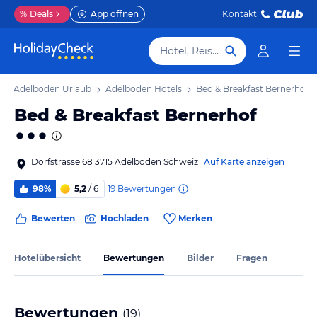
%
Deals
App öffnen
Kontakt
Hotel, Reiseziel
Adelboden Urlaub
Adelboden Hotels
Bed & Breakfast Bernerhof
Bed & Breakfast Bernerhof
Dorfstrasse 68 3715 Adelboden Schweiz
Auf Karte anzeigen
19
Bewertungen
98%
5,2
/ 6
Bewerten
Hochladen
Merken
Hotelübersicht
Bewertungen
Bilder
Fragen
Bewertungen
(
19
)