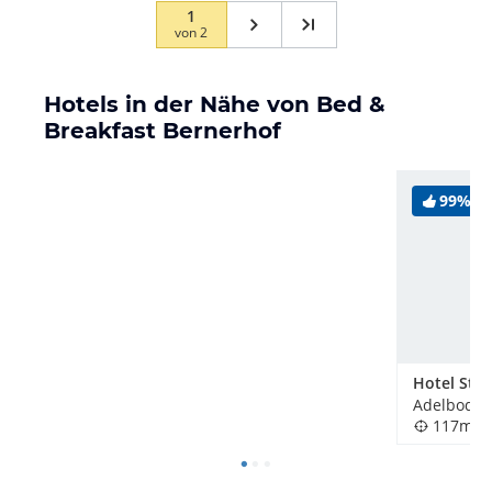
1
von
2
Hotels in der Nähe von Bed &
Breakfast Bernerhof
99%
Hotel Stei
Adelboden
117m