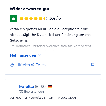
Wider erwarten gut
5,4
/ 6
vorab ein großes MERCI an die Reception für die
nicht alltägliche Kulanz bei der Einlösung unseres
Gutscheins.
Freundliches Personal welches sich als kompetent
und sehr professionell erwies.
Mehr anzeigen
Zimmer waren sauber und freundlich eingerichtet.
Frühstücksbüffett war reichhaltig und es wurde
Hilfreich
Teilen
sofort nachgelegt falls etwas fehlte.
Wir haben uns wohlgefühlt und kommen gerne
wieder.
Margitta
(
61-65
)
136
Bewertungen
Vor 16 Jahren • Verreist als Paar im August 2009