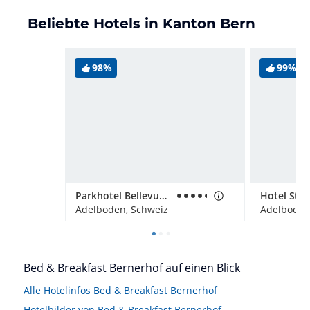
Beliebte Hotels in Kanton Bern
98%
99%
Parkhotel Bellevue & Spa
Hotel Stei
Adelboden, Schweiz
Adelboden
Bed & Breakfast Bernerhof auf einen Blick
Alle Hotelinfos Bed & Breakfast Bernerhof
Hotelbilder von Bed & Breakfast Bernerhof