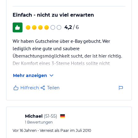
Einfach - nicht zu viel erwarten
4,2
/ 6
Wir haben Gutscheine über e-Bay gebucht. Wer
lediglich eine gute und saubere
Übernachtungsmöglichkeit sucht, der ist hier richtig.
Der Komfort eines 3-Sterne Hotels sollte nicht
erwartet werden. Pluspunkte: Sauberkeit der Zimmer -
Mehr anzeigen
Ausblick auf den Wildstrubel im Südzimmer. Zimmer
der Kat. 2 nach hinten zur Bergseite sind nicht zu
Hilfreich
Teilen
empfehlen. Frühstück: gut und ausreichend. Man
kann sich das Frühstücksei individuell zubereiten.
Zum Preis muss man noch die Kurtaxe von
Michael
(
51-55
)
Adelboden rechnen, welche meiner Meinung…
1
Bewertungen
Vor 16 Jahren • Verreist als Paar im Juli 2010