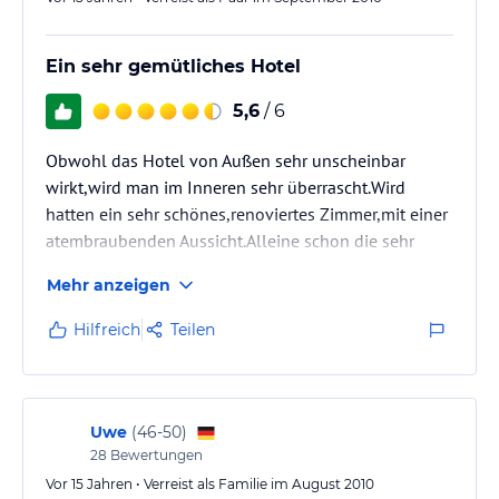
Ein sehr gemütliches Hotel
5,6
/ 6
Obwohl das Hotel von Außen sehr unscheinbar
wirkt,wird man im Inneren sehr überrascht.Wird
hatten ein sehr schönes,renoviertes Zimmer,mit einer
atembraubenden Aussicht.Alleine schon die sehr
nette Begrüßung ließen - trotz der 6 Stündigen
Mehr anzeigen
Anreise - den Kurzurlaub sofort beginnen.Am Morgen
ein tolles Frühstücksbuffet - man hat sich seine
Hilfreich
Teilen
Eierspeisen selbst zubereiten können - und
schon konnten unsere Wanderungen los gehen.Wir
haben uns im Bernerhof sehr wohl gefühlt und
werden zu 100 % wieder kommen.Auf diesem Wege…
Uwe
(
46-50
)
28
Bewertungen
Vor 15 Jahren • Verreist als Familie im August 2010