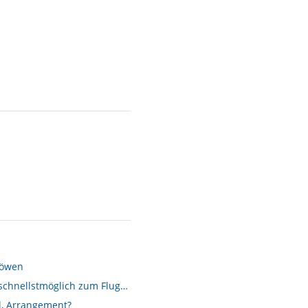
Löwen
Vom König der Löwen schnellstmöglich zum Flughafen
l, Arrangement?