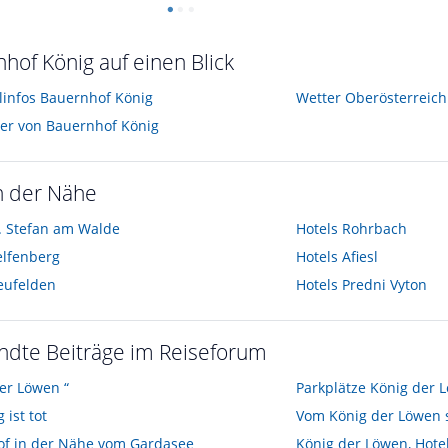
hof König auf einen Blick
elinfos Bauernhof König
Wetter Oberösterreich
der von Bauernhof König
n der Nähe
. Stefan am Walde
Hotels
Rohrbach
lfenberg
Hotels
Afiesl
eufelden
Hotels
Predni Vyton
ndte Beiträge im Reiseforum
der Löwen “
Parkplätze König der 
 ist tot
f in der Nähe vom Gardasee
König der Löwen, Hote