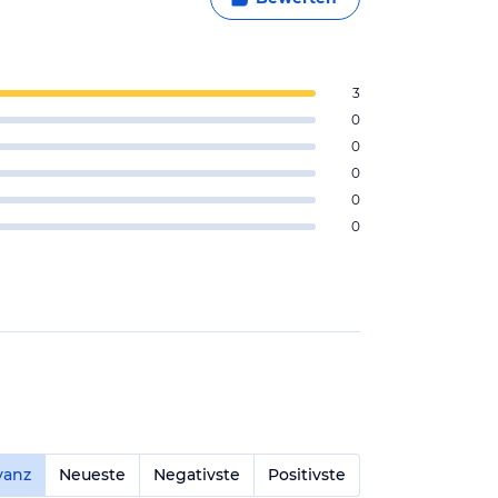
3
0
0
0
0
0
vanz
Neueste
Negativste
Positivste