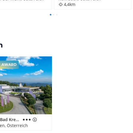
4,4km
h
AWARD
CURHAUS Bad Kreuzen
en, Österreich