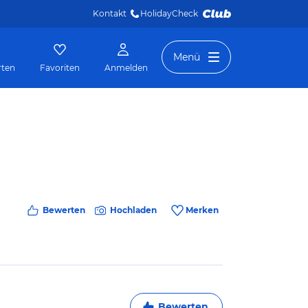
Kontakt
HolidayCheck 
Menü
rten
Favoriten
Anmelden
Bewerten
Hochladen
Merken
Bewerten