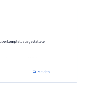
,überkomplett ausgestattete
nd fühlten uns wirklich
Melden
ur genießen.Einfach schön!