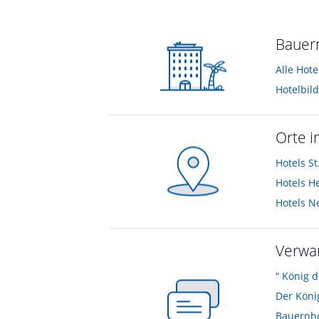
Bauern
Alle Hot
Hotelbil
Orte i
Hotels
St
Hotels
He
Hotels
N
Verwa
“ König 
Der König
Bauernho