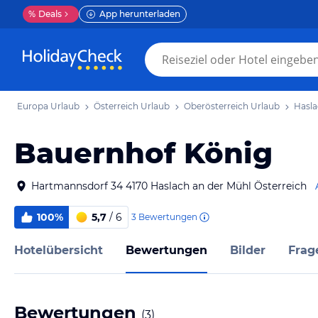
%
Deals
App herunterladen
Europa Urlaub
Österreich Urlaub
Oberösterreich Urlaub
Hasla
Bauernhof König
Hartmannsdorf 34 4170 Haslach an der Mühl Österreich
100%
5,7
/ 6
3
Bewertungen
Hotelübersicht
Bewertungen
Bilder
Frag
Bewertungen
(
3
)