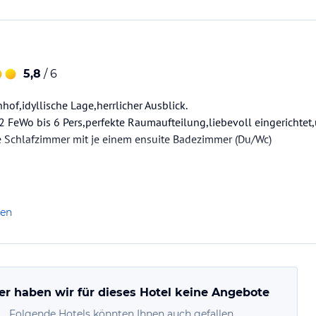
5,8
/ 6
of,idyllische Lage,herrlicher Ausblick.
 FeWo bis 6 Pers,perfekte Raumaufteilung,liebevoll eingerichtet
Schlafzimmer mit je einem ensuite Badezimmer (Du/Wc)
ersonen waren erhielten wir diese großzügig geschnittene Fewo u
len
t empfehlenswert,zumWandern wie zum Schilaufen.Ausspannen,Nat
 zum Schluß der…
er haben wir für dieses Hotel keine Angebote
Folgende Hotels könnten Ihnen auch gefallen