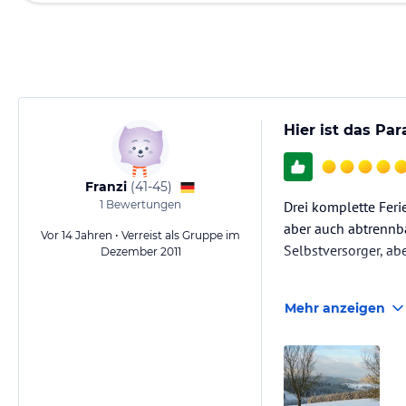
Hier ist das Par
Franzi
(
41-45
)
1
Bewertungen
Drei komplette Fer
aber auch abtrennb
Vor 14 Jahren • Verreist als Gruppe im
Selbstversorger, abe
Dezember 2011
Schon zum zweiten 
Mehr anzeigen
Silvester dort ver
wenn wir jetzt risk