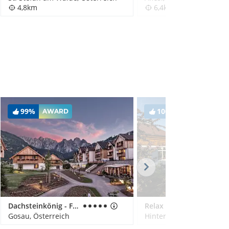
4,8km
6,4km
99%
100%
AWARD
AWARD
Dachsteinkönig - Familux Resort
Relax & Wanderhotel Poppengut
Gosau, Österreich
Hinterstoder, Österreich