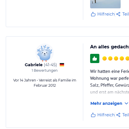
Hilfreich
Tei
An alles gedach
Gabriele
(
41-45
)
1
Bewertungen
Wir hatten eine Fer
Wohnung war perfekt
Vor 14 Jahren • Verreist als Familie im
Salz, Pfeffer, Gewü
Februar 2012
und erst am nächst
Kaffeemaschine, Wa
Mehr anzeigen
Hilfreich
Tei