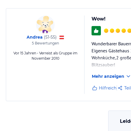
Wow!
Andrea
(
51-55
)
Wunderbarer Bauernh
5
Bewertungen
Eigenes Gästehaus 2
Vor 15 Jahren • Verreist als Gruppe im
Wohnküche,2 große 
November 2010
Blitzsauber!
Obwohl wir nur 2 P
Mehr anzeigen
willkommen.
Hilfreich
Tei
Zu jeder Jahreszei
Das Unglaublichste
Leid