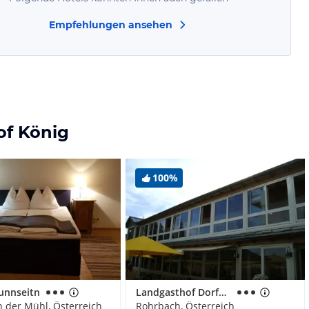
Empfehlungen ansehen
of König
100%
unnseitn
Landgasthof Dorfner
n der Mühl, Österreich
Rohrbach, Österreich