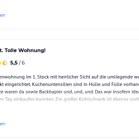
len
t. Tolle Wohnung!
5,5
/ 6
ienwohnung im 1. Stock mit herrlicher Sicht auf die umliegende w
 eingerichtet. Küchenuntensilien sind in Hülle und Fülle vorhand
rze waren da sowie Backbapier und, und, und. Das war insofern idea
en Tag einkaufen konnten. Ein großer Kühlschrank ist ebenso vor
sserkocher und Toaster. Die Wohnküche ist sehr groß, mit…
len