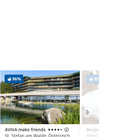
96%
95%
AVIVA make friends
Bergergut - Das Genießerhotel für Paare
St. Stefan am Walde, Österreich
Afiesl, Österreich