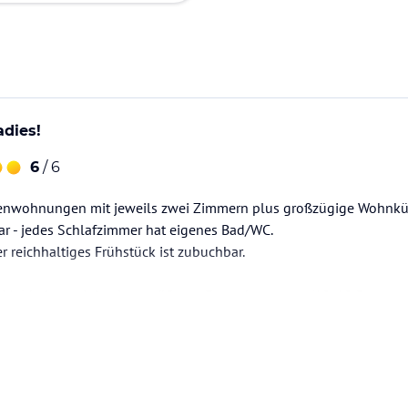
adies!
6
/ 6
ienwohnungen mit jeweils zwei Zimmern plus großzügige Wohnküc
ar - jedes Schlafzimmer hat eigenes Bad/WC.
r reichhaltiges Frühstück ist zubuchbar.
Mal haben wir in einer größeren Freundesgruppe (10-18 Persone
bracht - wenn man sich einmal wie im Paradies fühlen will, dann
ieren, dass wir demnächst dort nicht mehr alleine sein…