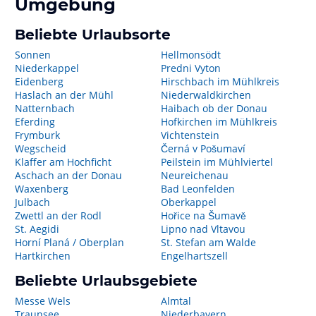
Umgebung
Beliebte Urlaubsorte
Sonnen
Hellmonsödt
Niederkappel
Predni Vyton
Eidenberg
Hirschbach im Mühlkreis
Haslach an der Mühl
Niederwaldkirchen
Natternbach
Haibach ob der Donau
Eferding
Hofkirchen im Mühlkreis
Frymburk
Vichtenstein
Wegscheid
Černá v Pošumaví
Klaffer am Hochficht
Peilstein im Mühlviertel
Aschach an der Donau
Neureichenau
Waxenberg
Bad Leonfelden
Julbach
Oberkappel
Zwettl an der Rodl
Hořice na Šumavě
St. Aegidi
Lipno nad Vltavou
Horní Planá / Oberplan
St. Stefan am Walde
Hartkirchen
Engelhartszell
Beliebte Urlaubsgebiete
Messe Wels
Almtal
Traunsee
Niederbayern