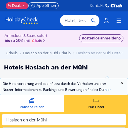
%
Deals
App öffnen
Kontakt
Hotel, Reiseziel
Anmelden & Spare sofort
Kostenlos anmelden
bis zu 25 %
mit
ich Urlaub
Haslach an der Mühl Urlaub
Haslach an der Mühl Hotels
Hotels Haslach an der Mühl
Die Hotelsortierung wird beeinflusst durch das Verhalten unserer
Nutzer. Informationen zu Rankings und Bewertungen findest Du
hier
Pauschalreisen
Nur Hotel
Haslach an der Mühl