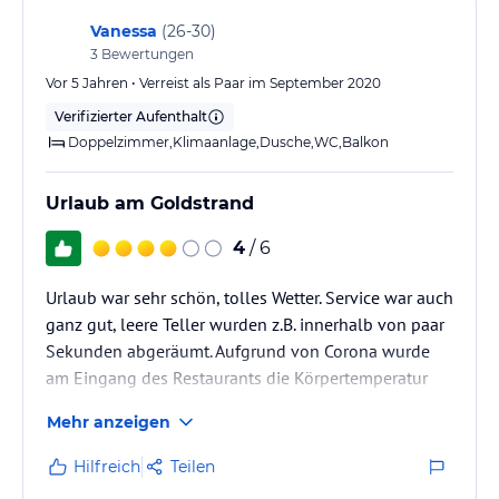
Vanessa
(
26-30
)
3
Bewertungen
Vor 5 Jahren • Verreist als Paar im September 2020
Verifizierter Aufenthalt
Doppelzimmer,Klimaanlage,Dusche,WC,Balkon
Urlaub am Goldstrand
4
/ 6
Urlaub war sehr schön, tolles Wetter. Service war auch
ganz gut, leere Teller wurden z.B. innerhalb von paar
Sekunden abgeräumt. Aufgrund von Corona wurde
am Eingang des Restaurants die Körpertemperatur
immer gemessen.
Mehr anzeigen
Zimmer wurde jeden Tag sauber gemacht.
Hilfreich
Teilen