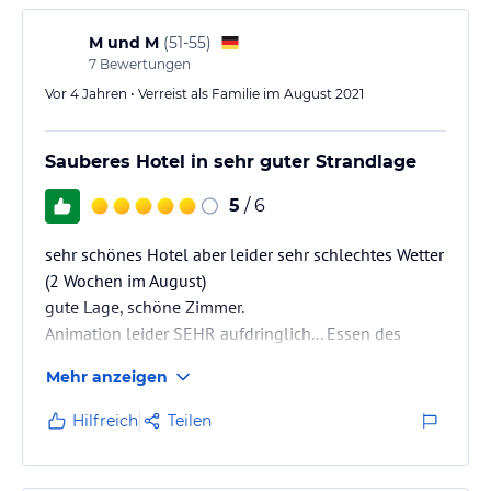
M und M
(
51-55
)
7
Bewertungen
Vor 4 Jahren • Verreist als Familie im August 2021
Sauberes Hotel in sehr guter Strandlage
5
/ 6
sehr schönes Hotel aber leider sehr schlechtes Wetter
(2 Wochen im August)
gute Lage, schöne Zimmer.
Animation leider SEHR aufdringlich... Essen des
öfteren nicht durch bzw. kalt.
Mehr anzeigen
Themenrestaurants.
Hilfreich
Teilen
Der größe Minuspunkt ist die fehlende Bar am Strand.
Hier verdient sich ein externer Barbetreiber eine
Goldene Nase :)