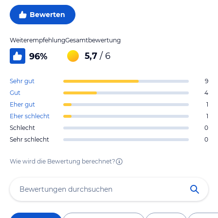
Bewerten
Weiterempfehlung
Gesamtbewertung
5,7
/ 6
96
%
Sehr gut
9
Gut
4
Eher gut
1
Eher schlecht
1
Schlecht
0
Sehr schlecht
0
Wie wird die Bewertung berechnet?