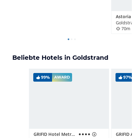
Astoria Ho
Goldstrand
70m
Beliebte Hotels in Goldstrand
99%
97%
AWARD
GRIFID Hotel Metropol