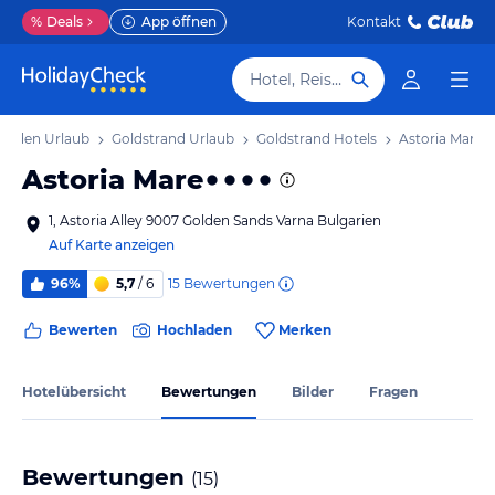
%
Deals
App öffnen
Kontakt
Hotel, Reiseziel
Norden Urlaub
Goldstrand Urlaub
Goldstrand Hotels
Astoria Mare
Astoria Mare
1, Astoria Alley 9007 Golden Sands Varna Bulgarien
Auf Karte anzeigen
15
Bewertungen
96%
5,7
/ 6
Bewerten
Hochladen
Merken
Hotelübersicht
Bewertungen
Bilder
Fragen
Bewertungen
(
15
)