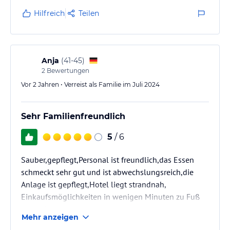
Atmosphäre und das stets hilfsbereite Personal, das
Hilfreich
Teilen
immer ein Lächeln auf den Lippen hatte.
Das Essen im Restaurant war vielfältig und sehr
lecker, mit einer großen Auswahl an Gerichten, die
Anja
(
41-45
)
jeden Tag frisch zubereitet wurden.…
2
Bewertungen
Vor 2 Jahren • Verreist als Familie im Juli 2024
Sehr Familienfreundlich
5
/ 6
Sauber,gepflegt,Personal ist freundlich,das Essen
schmeckt sehr gut und ist abwechslungsreich,die
Anlage ist gepflegt,Hotel liegt strandnah,
Einkaufsmöglichkeiten in wenigen Minuten zu Fuß
erreichbar
Mehr anzeigen