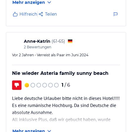
Mehr anzeigen
Mitteleuropäer Urlauber nicht geeignet !
Hilfreich
Teilen
Anne-Katrin
(
61-65
)
2
Bewertungen
Vor 2 Jahren • Verreist als Paar im Juni 2024
Nie wieder Asteria family sunny beach
1
/ 6
Liebe deutsche Urlauber bitte nicht in dieses Hotel!!!!
Es eine rumänische Hochburg. Da sind Deutsche die
absolute Ausnahme.
All inklusive Plus, daß wir gebucht haben, wurde
abgeschafft. Schade um den Urlaub und das viele
Mehr anzeigen