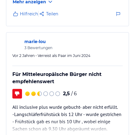
Mehr anzeigen
Uns ist aufgefallen, dass sehr wenig deutsche
Urlauber dort waren.
Hilfreich
Teilen
marie-lou
3
Bewertungen
Vor 2 Jahren • Verreist als Paar im Juni 2024
Für Mitteleuropäische Bürger nicht
empfehlenswert
2,5
/ 6
All inclusive plus wurde gebucht- aber nicht erfüllt.
-Langschläferfrühstück bis 12 Uhr - wurde gestrichen
- Frühstück gab es nur bis 10 Uhr , wobei einige
Sachen schon ab 9.30 Uhr abgeräumt wurden.