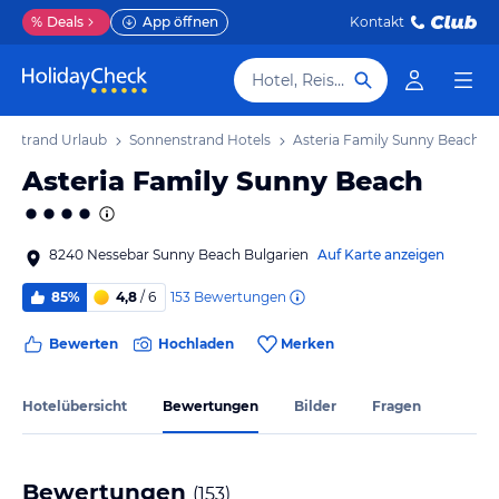
%
Deals
App öffnen
Kontakt
Hotel, Reiseziel
enstrand Urlaub
Sonnenstrand Hotels
Asteria Family Sunny Beach
Asteria Family Sunny Beach
8240 Nessebar Sunny Beach Bulgarien
Auf Karte anzeigen
153
Bewertungen
85%
4,8
/ 6
Bewerten
Hochladen
Merken
Hotelübersicht
Bewertungen
Bilder
Fragen
Bewertungen
(
153
)