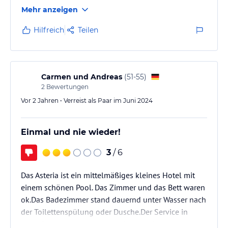
- Getränke ganztägig frei - Bar schloss um 23 Uhr
Mehr anzeigen
-internationale Getränke ganztägig frei - es waren so
gut wie keine davon vorhanden
Hilfreich
Teilen
- Snacks von 23.30 - 0.30 Uhr - wurde gestrichen
- Strandnähe mit ca. 50m angegeben - es waren aber
ca. 300m
-Strandbar beschrieben - Bauwagen mit wenig
Carmen und Andreas
(
51-55
)
Auswahl von Getränken…
2
Bewertungen
Vor 2 Jahren • Verreist als Paar im Juni 2024
Einmal und nie wieder!
3
/ 6
Das Asteria ist ein mittelmäßiges kleines Hotel mit
einem schönen Pool. Das Zimmer und das Bett waren
ok.Das Badezimmer stand dauernd unter Wasser nach
der Toilettenspülung oder Dusche.Der Service in
allen Bereichen ist mangelhaft.Leider für