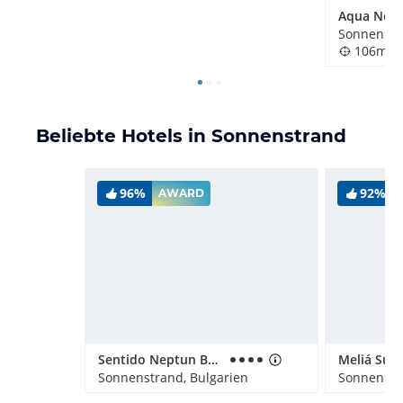
Sonnenstr
106m
Beliebte Hotels in Sonnenstrand
96%
92%
AWARD
Sentido Neptun Beach
Meliá Sun
Sonnenstrand, Bulgarien
Sonnenstr