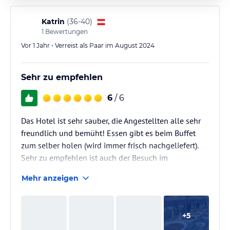
Katrin
(
36-40
)
1
Bewertungen
Vor 1 Jahr • Verreist als Paar im August 2024
Sehr zu empfehlen
6
/ 6
Das Hotel ist sehr sauber, die Angestellten alle sehr
freundlich und bemüht! Essen gibt es beim Buffet
zum selber holen (wird immer frisch nachgeliefert).
Sehr zu empfehlen ist auch der Besuch im
hauseigenen Restaurant (Reservierung erforderlich).
Mehr anzeigen
Kurz und knapp: alles perfekt und sehr zu
empfehlen!
+
5