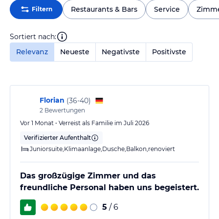
Restaurants & Bars
Service
Zimm
Filtern
Sortiert nach:
Relevanz
Neueste
Negativste
Positivste
Florian
(
36-40
)
2
Bewertungen
Vor 1 Monat • Verreist als Familie im Juli 2026
Verifizierter Aufenthalt
Juniorsuite,Klimaanlage,Dusche,Balkon,renoviert
Das großzügige Zimmer und das
freundliche Personal haben uns begeistert.
5
/ 6