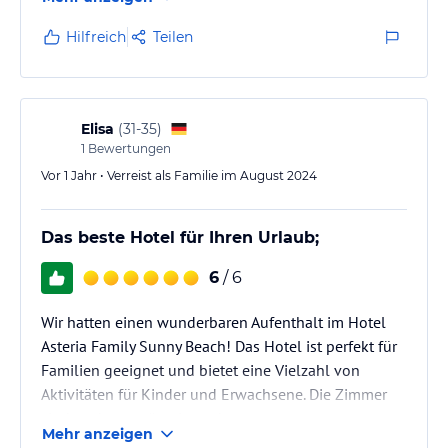
Geld.
Das Haus ist es nicht wert.
Hilfreich
Teilen
Elisa
(
31-35
)
1
Bewertungen
Vor 1 Jahr • Verreist als Familie im August 2024
Das beste Hotel für Ihren Urlaub;
6
/ 6
Wir hatten einen wunderbaren Aufenthalt im Hotel
Asteria Family Sunny Beach! Das Hotel ist perfekt für
Familien geeignet und bietet eine Vielzahl von
Aktivitäten für Kinder und Erwachsene. Die Zimmer
sind sauber, geräumig und gut ausgestattet.
Mehr anzeigen
Besonders gefallen hat uns die freundliche