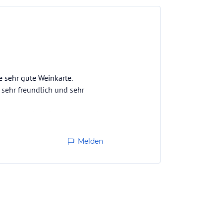
e sehr gute Weinkarte.
 sehr freundlich und sehr
irekt am Lift aufbewahren und
ngenehm :-) )
Melden