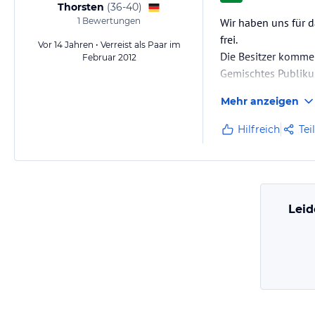
Thorsten
(
36-40
)
1
Bewertungen
Wir haben uns für d
frei.
Vor 14 Jahren • Verreist als Paar im
Die Besitzer komme
Februar 2012
Gemischtes Publikum
Das Chalet leigt et
Mehr anzeigen
Das Essen wurde im 
Lende im Teigmante
Hilfreich
Tei
Leid