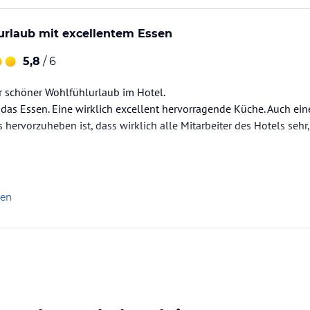
urlaub mit excellentem Essen
5,8
/ 6
hr schöner Wohlfühlurlaub im Hotel.
das Essen. Eine wirklich excellent hervorragende Küche. Auch ein
hervorzuheben ist, dass wirklich alle Mitarbeiter des Hotels sehr,
en der Gondel ist auch genial. Die Ski und Skischuhe kann man d
 und schon ist man im Hotel (... und alles ohne Skischuhe...wie a
len