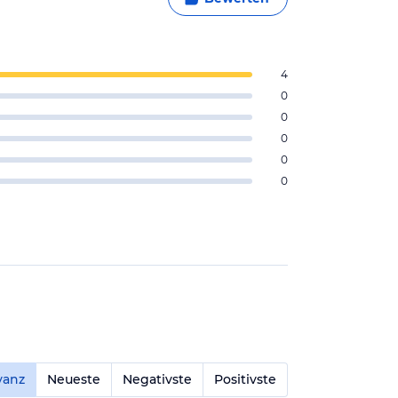
4
0
0
0
0
0
vanz
Neueste
Negativste
Positivste