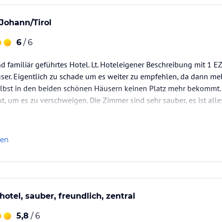
.Johann/Tirol
6
/ 6
d familiär geführtes Hotel. Lt. Hoteleigener Beschreibung mit 1 E
user. Eigentlich zu schade um es weiter zu empfehlen, da dann me
bst in den beiden schönen Häusern keinen Platz mehr bekommt. 
t, um es zu verschweigen. Die Zimmer sind sehr sauber, es ist alle
ist selbstverständlich. Die Zimmer sind groß und hell. Das Haus…
len
otel, sauber, freundlich, zentral
5,8
/ 6