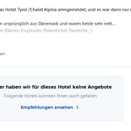
as Hotel Tyrol /Chalet Alpina amngemeldet, und es war dann nur 
n ursprünglich aus Dänemark und waren beide sehr nett...
 (Dänen, Engländer, Österreicher, Deutsche,..)
was hinter dem Hotel Tyrol (Fussweg 30 m).
Hotel serviert (Frühstpückbuffett und Abendessen 3 Gänge mit le
l, Ente in Orangesauce, Bologneselasagne) + Salatbuffet +…
len
er haben wir für dieses Hotel keine Angebote
Folgende Hotels könnten Ihnen auch gefallen
Empfehlungen ansehen