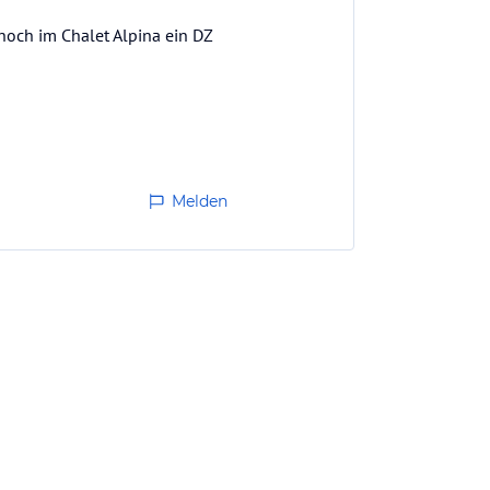
noch im Chalet Alpina ein DZ
ckeren Spezilitäten (Suppe +
Melden