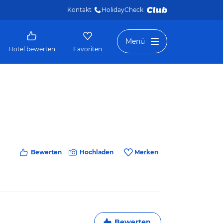
Kontakt
HolidayCheck 
Menü
Hotel bewerten
Favoriten
Bewerten
Hochladen
Merken
Bewerten