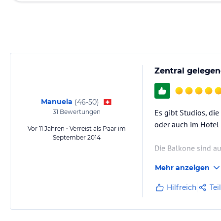
Zentral gelege
Manuela
(
46-50
)
Es gibt Studios, di
31
Bewertungen
oder auch im Hotel 
Vor 11 Jahren • Verreist als Paar im
September 2014
Die Balkone sind au
Mehr anzeigen
In der 1. Nacht hatt
schläft ist es sonst o
Hilfreich
Tei