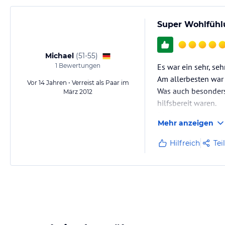
Super Wohlfühl
Michael
(
51-55
)
1
Bewertungen
Es war ein sehr, se
Am allerbesten war 
Vor 14 Jahren • Verreist als Paar im
Was auch besonders 
März 2012
hilfsbereit waren.
Die Lage direkt neb
Mehr anzeigen
dann ein paar Meter
Was wir von…
Hilfreich
Tei