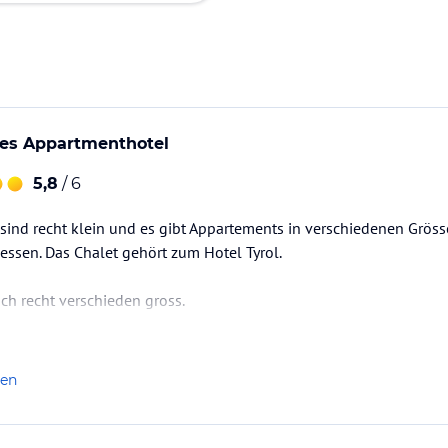
nes Appartmenthotel
5,8
/ 6
e sind recht klein und es gibt Appartements in verschiedenen Grö
essen. Das Chalet gehört zum Hotel Tyrol.
ch recht verschieden gross.
en wir das Studio. Es ist sehr klein. Der Balkon kaum brauchbar. Fü
.k.
len