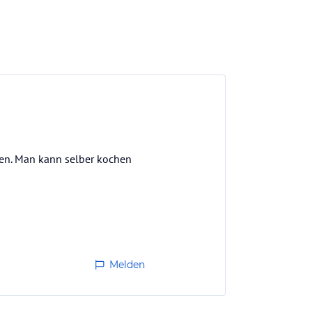
ssen. Man kann selber kochen
r eine Person, die da nur
Melden