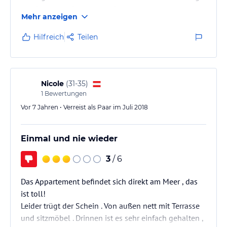
und Wünsche. Super nette Dame.
Mehr anzeigen
Ich komme auf jeden Fall wieder!
Hilfreich
Teilen
Nicole
(
31-35
)
1
Bewertungen
Vor 7 Jahren • Verreist als Paar im Juli 2018
Einmal und nie wieder
3
/ 6
Das Appartement befindet sich direkt am Meer , das
ist toll!
Leider trügt der Schein . Von außen nett mit Terrasse
und sitzmöbel . Drinnen ist es sehr einfach gehalten ,