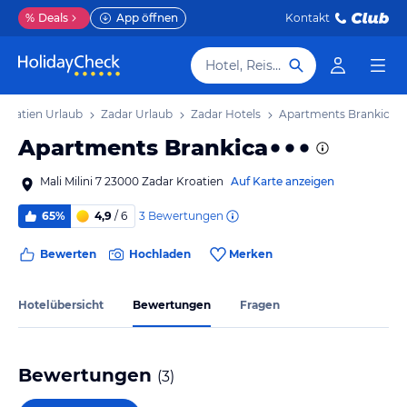
%
Deals
App öffnen
Kontakt
Hotel, Reiseziel
lmatien Urlaub
Zadar Urlaub
Zadar Hotels
Apartments Brankica
Apartments Brankica
Mali Milini 7 23000 Zadar Kroatien
Auf Karte anzeigen
3
Bewertungen
65%
4,9
/ 6
Bewerten
Hochladen
Merken
Hotelübersicht
Bewertungen
Fragen
Bewertungen
(
3
)