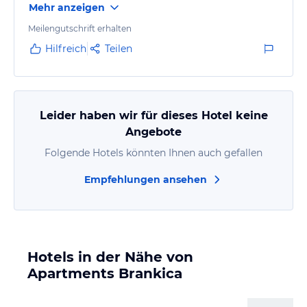
Mehr anzeigen
Nur das Wifi kann man so ziemlich vergessen. (Ist ja
aber im Urlaub auch nicht immer so wichtig)
Meilengutschrift erhalten
Hilfreich
Teilen
Die alte Dame, die die Unterkunft leitet ist
unglaublich lieb. Sie spricht zwar so gut wie kein
Englisch, bemüht sich aber sehr und man versteht
sich gegenseitig trotzdem. Begrüßt wurden wir…
Leider haben wir für dieses Hotel keine
Angebote
Folgende Hotels könnten Ihnen auch gefallen
Empfehlungen ansehen
Hotels in der Nähe von
Apartments Brankica