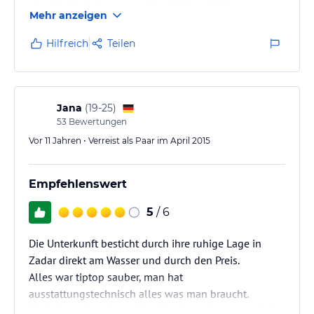
eine Woche keine neuen Handtücher. Müll muss
Mehr anzeigen
selber entsorgt werden . Kühlschrank stinkt und
Geschirr ist teilweise dreckig . Die Hausherrin ist nicht
Hilfreich
Teilen
bemüht und zeigt auch kein Interesse. Eine Woche
kann lang sein , wenn man in so einem lieblosen
Appartement Urlaub macht :( die wc Spülung muss
drei bis viermal betätigt werden damit es…
Jana
(
19-25
)
53
Bewertungen
Vor 11 Jahren • Verreist als Paar im April 2015
Empfehlenswert
5
/ 6
Die Unterkunft besticht durch ihre ruhige Lage in
Zadar direkt am Wasser und durch den Preis.
Alles war tiptop sauber, man hat
ausstattungstechnisch alles was man braucht.
Einrichtung ist ein wenig altbacken, aber wen stört's.