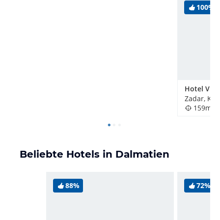
100%
Hotel Vill
Zadar, Kro
159m
Beliebte Hotels in Dalmatien
88%
72%