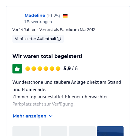
Madeline
(
19-25
)
1
Bewertungen
Vor 14 Jahren • Verreist als Familie im Mai 2012
Verifizierter Aufenthalt
Wir waren total begeistert!
5,9
/ 6
Wunderschöne und saubere Anlage direkt am Strand
und Promenade.
Zimmer top ausgestattet. Eigener überwachter
Parkplatz steht zur Verfügung.
Mehr anzeigen
Fazit: Schöner entspannter Kurzurlaub gewesen. Wir
kommen wieder und dann für länger!