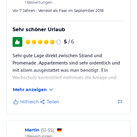
1
Bewertungen
Vor 7 Jahren • Verreist als Paar im September 2018
Sehr schöner Urlaub
5
/ 6
Sehr gute Lage direkt zwischen Strand und
Promenade . Appartements sind sehr ordentlich und
mit allem ausgestattet was man benötigt . Ein
Wachschutz kontrolliert mehrmals die Anlage und
auch die Tiefgaragen so das man beruhigt den
Mehr anzeigen
Urlaub genießen kann . Wir sind so begeistert das wir
zweimal jedes Jahr dort unseren Urlaub verbringen .
Hilfreich
Teilen
Martin
(
51-55
)
1
Bewertungen