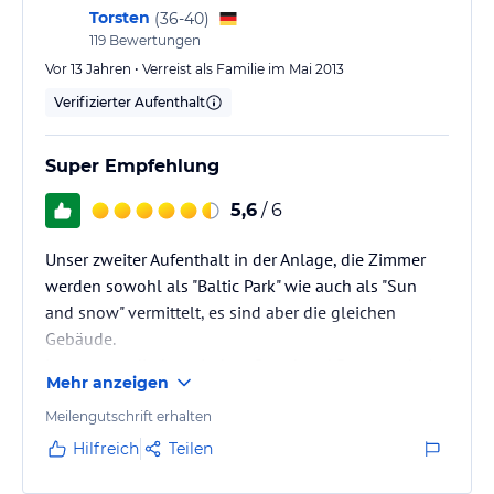
vorhanden gewesen wäre.
Torsten
(
36-40
)
Abgesehen vom Baulärm…
119
Bewertungen
Vor 13 Jahren • Verreist als Familie im Mai 2013
Verifizierter Aufenthalt
Super Empfehlung
5,6
/ 6
Unser zweiter Aufenthalt in der Anlage, die Zimmer
werden sowohl als "Baltic Park" wie auch als "Sun
and snow" vermittelt, es sind aber die gleichen
Gebäude.
Lage super direkt zwischen Stand und Promenade. In
Mehr anzeigen
den Häusern alles neu und sauber. Parkplatz gibt es
vor dem Haus, Restaurants und kleine Läden in der
Meilengutschrift erhalten
Nähe.
Hilfreich
Teilen