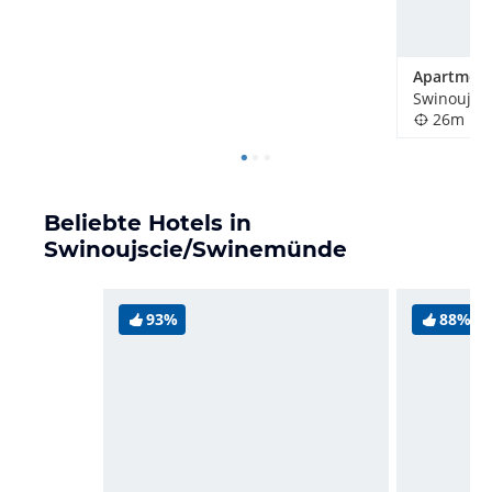
Swinoujsc
26m
Beliebte Hotels in
Swinoujscie/Swinemünde
93%
88%