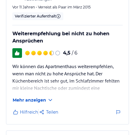
Vor 11 Jahren • Verreist als Paar im März 2015
Verifizierter Aufenthalt
Weiterempfehlung bei nicht zu hohen
Ansprüchen
4,5
/ 6
Wir können das Apartmenthaus weiterempfehlen,
wenn man nicht zu hohe Ansprüche hat. Der
Küchenbereich ist sehr gut, im Schlafzimmer fehlten
mir kleine Nachtische oder zumindest eine
Ablagefläche und eine richtige Verdunklung war dort
Mehr anzeigen
nicht möglich. Gegenüber war eine beleuchtete
Baustelle, sodass es auch Nachts ziemlich hell war
Hilfreich
Teilen
im Schlafzimmer. Der Fernseher war ausreichend
groß. Es wäre aber doch schön gewesen, wenn sowas
wie ein Radiowecker oder ein CD Spieler noch