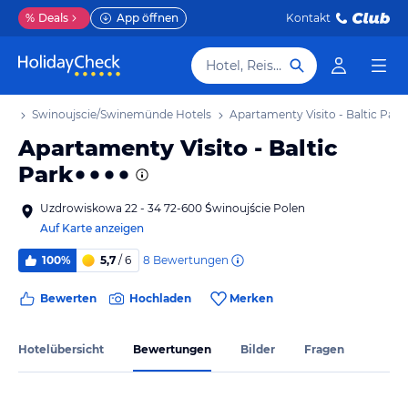
%
Deals
App öffnen
Kontakt
Hotel, Reiseziel
aub
Swinoujscie/Swinemünde Hotels
Apartamenty Visito - Baltic Park
Apartamenty Visito - Baltic
Park
Uzdrowiskowa 22 - 34 72-600 Świnoujście Polen
Auf Karte anzeigen
8
Bewertungen
100%
5,7
/ 6
Bewerten
Hochladen
Merken
Hotelübersicht
Bewertungen
Bilder
Fragen