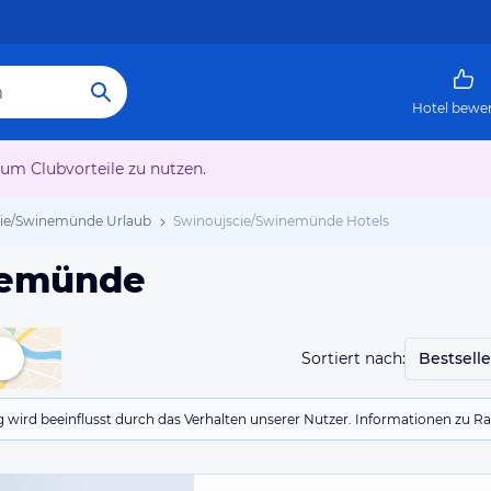
Hotel bewe
 um Clubvorteile zu nutzen.
cie/Swinemünde Urlaub
Swinoujscie/Swinemünde Hotels
nemünde
Sortiert nach:
Bestselle
g wird beeinflusst durch das Verhalten unserer Nutzer. Informationen zu