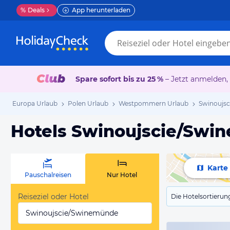
%
Deals
App herunterladen
Spare sofort bis zu 25 %
– Jetzt anmelden,
Europa Urlaub
Polen Urlaub
Westpommern Urlaub
Swinoujs
Hotels Swinoujscie/Swi
Karte
Pauschalreisen
Nur Hotel
Reiseziel oder Hotel
Die Hotelsortierun
Swinoujscie/Swinemünde