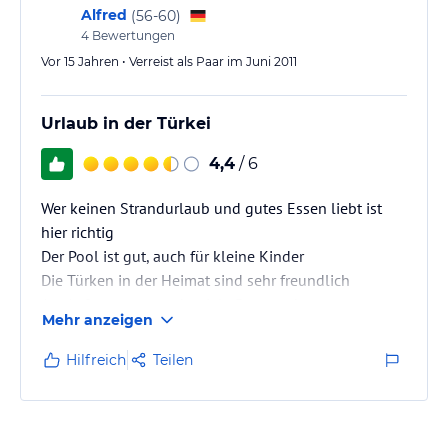
Alfred
(
56-60
)
4
Bewertungen
Vor 15 Jahren • Verreist als Paar im Juni 2011
Urlaub in der Türkei
4,4
/ 6
Wer keinen Strandurlaub und gutes Essen liebt ist
hier richtig
Der Pool ist gut, auch für kleine Kinder
Die Türken in der Heimat sind sehr freundlich
Am Anfang waren sehr viele Russen da.
Mehr anzeigen
In der zweiten Woche waren es die Deutschen
Der Kampf um die Liegen begann
Hilfreich
Teilen