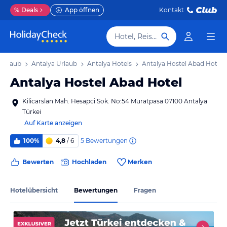
%
Deals
App öffnen
Kontakt
Hotel, Reiseziel
 Urlaub
Antalya Urlaub
Antalya Hotels
Antalya Hostel Abad Hotel
Antalya Hostel Abad Hotel
Kilicarslan Mah. Hesapci Sok. No:54 Muratpasa 07100 Antalya
Türkei
Auf Karte anzeigen
5
Bewertungen
100%
4,8
/ 6
Bewerten
Hochladen
Merken
Hotelübersicht
Bewertungen
Fragen