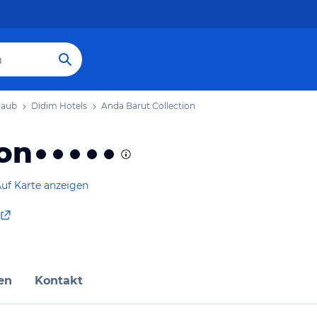
laub
Didim Hotels
Anda Barut Collection
ion
uf Karte anzeigen
en
Kontakt