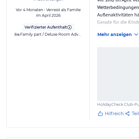
Wetterbedingungen 
Vor 4 Monaten • Verreist als Familie
Außenaktivitäten hä
im April 2026
Gerade für die Kinde
Verifizierter Aufenthalt
Im Hotel waren bis 
Mehr anzeigen
Family part / Deluxe Room Adventure Park view
So blieb uns nur da
HolidayCheck Club-Pu
Hilfreich
Tei