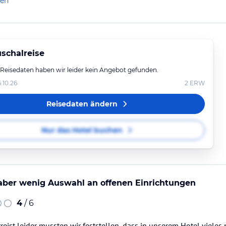
len
schalreise
 Reisedaten haben wir leider kein Angebot gefunden.
6.10.26
2
ERW
Reisedaten ändern
Nur das Hotel buchen
aber wenig Auswahl an offenen Einrichtungen
4
/ 6
rreist leider mussten wir feststellen, dass in unserem Hotel viele