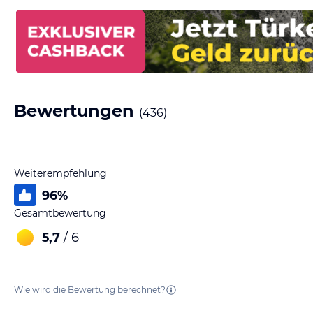
Bewertungen
(
436
)
Weiterempfehlung
96
%
Gesamtbewertung
5,7
/ 6
Wie wird die Bewertung berechnet?