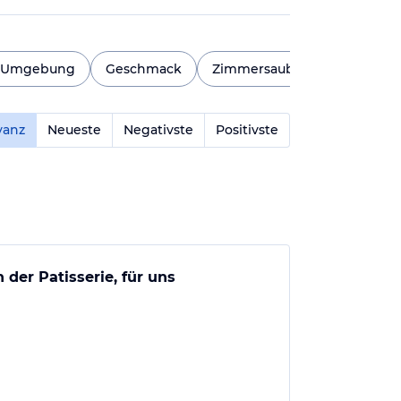
d Umgebung
Geschmack
Zimmersauberkeit
Pool
vanz
Neueste
Negativste
Positivste
der Patisserie, für uns