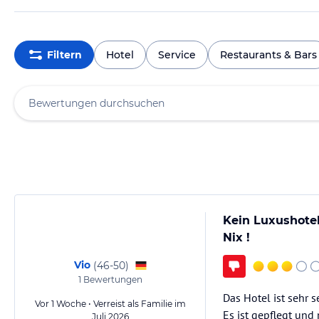
Filtern
Hotel
Service
Restaurants & Bars
Kein Luxushotel
Nix !
Vio
(
46-50
)
1
Bewertungen
Das Hotel ist sehr s
Vor 1 Woche • Verreist als Familie im
Es ist gepflegt und
Juli 2026