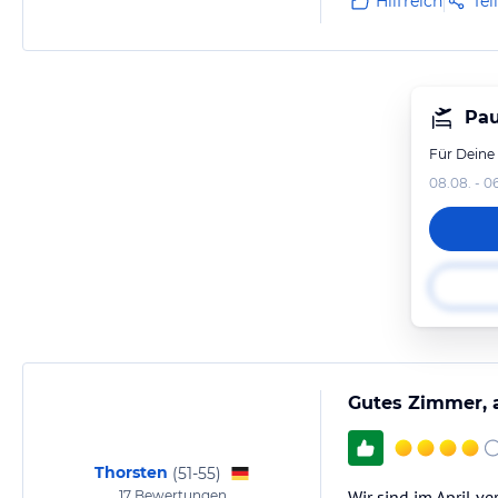
Hilfreich
Tei
Pau
Für Deine
08.08. - 0
Gutes Zimmer, 
Thorsten
(
51-55
)
Wir sind im April ve
17
Bewertungen