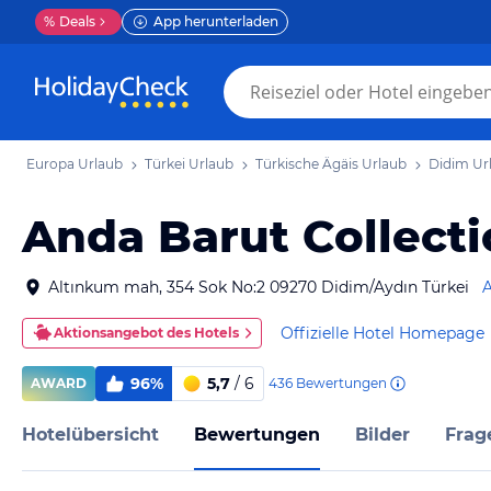
%
Deals
App herunterladen
Europa Urlaub
Türkei Urlaub
Türkische Ägäis Urlaub
Didim Ur
Anda Barut Collect
Altınkum mah, 354 Sok No:2 09270 Didim/Aydın Türkei
A
Offizielle Hotel Homepage
Aktionsangebot des Hotels
96%
5,7
/ 6
436
Bewertungen
AWARD
Hotelübersicht
Bewertungen
Bilder
Frag