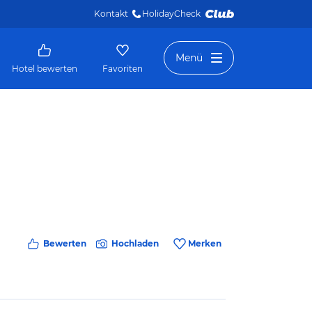
Kontakt
HolidayCheck 
Menü
Hotel bewerten
Favoriten
Bewerten
Hochladen
Merken