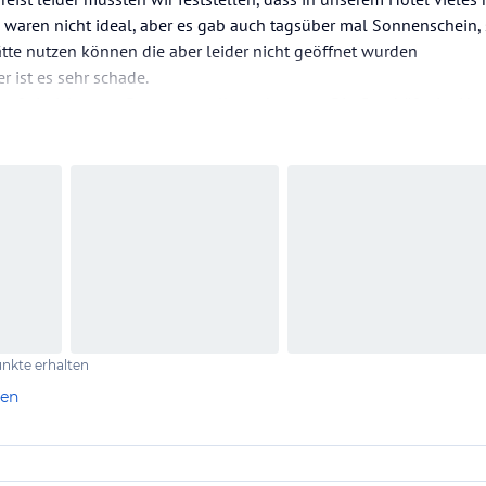
waren nicht ideal, aber es gab auch tagsüber mal Sonnenschein,
tte nutzen können die aber leider nicht geöffnet wurden
r ist es sehr schade.
auf ein à la carte Restaurant alle anderen zu. Die Geschäfte im H
s Hallenbad, was mit seinen 28° sehr kalt war. Dieses…
nkte erhalten
len