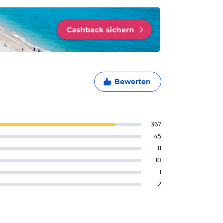
Bewerten
367
45
11
10
1
2