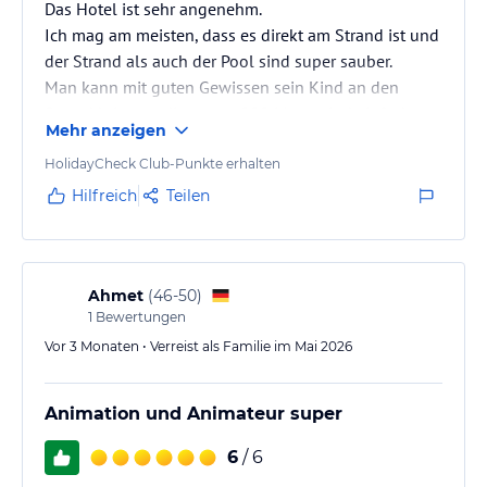
Das Hotel ist sehr angenehm.
Ich mag am meisten, dass es direkt am Strand ist und
der Strand als auch der Pool sind super sauber.
Man kann mit guten Gewissen sein Kind an den
Strand bringen, die ersten 200 Meter sind einfach
Mehr anzeigen
nicht tief und sehr angenehm.
HolidayCheck Club-Punkte erhalten
Hilfreich
Teilen
Ahmet
(
46-50
)
1
Bewertungen
Vor 3 Monaten • Verreist als Familie im Mai 2026
Animation und Animateur super
6
/ 6