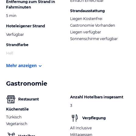
Einfach Erreichbar
Entfernung zum Strand in
Fahrminuten
Strandausstattung
5 min
Liegen Kostenfrei
Gastronomie Vorhanden
Hoteleigener Strand
Liegen verfügbar
Verfügbar
Sonnenschirme verfügbar
Strandfarbe
Hell
Mehr anzeigen
Gastronomie
Anzahl Hotelbars insgesamt
Restaurant
3
Küchenstile
Türkisch
Verpflegung
Vegetarisch
All Inclusive
Mittagessen