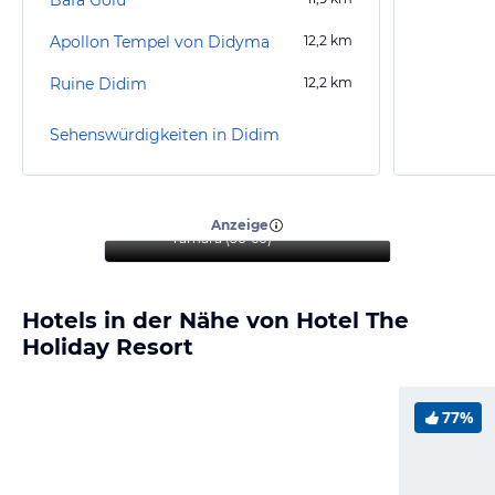
Apollon Tempel von Didyma
12,2
km
Ruine Didim
12,2
km
Sehenswürdigkeiten in Didim
“
Ein ideales Hotel für
Familien und Paare
”
Anzeige
Tamara
(
56-60
)
Hotels in der Nähe von Hotel The
Holiday Resort
77%