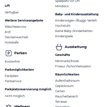
Spielplatz vor Ort
Lift
Minidisco
Verfügbar
Baby- und Kinderausstattung
Weitere Serviceangebote
Kinderwagen-/Buggy-Verleih
Hochstuhl
Wäscheservice
Keine Baby-/Kinderbetten
Arzt
Kinderspiele
Devisenwechsel
Hotelsafe
Ausstattung
Parken
Geschäfte
Minimarkt/Kiosk
Kostenfrei
Friseur-/Schönheitssalon
Parkmöglichkeiten
Räumlichkeiten
Parkplatz
Aufenthaltsraum
Parkservice
Gepäckraum
Parkplatzreservierung möglich
Garten
nicht möglich
Raucherbereich
Terrasse
Wellness
Diskothek