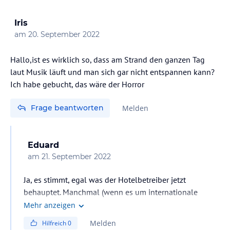
Iris
am
20. September 2022
Hallo,ist es wirklich so, dass am Strand den ganzen Tag
laut Musik läuft und man sich gar nicht entspannen kann?
Ich habe gebucht, das wäre der Horror
Frage beantworten
Melden
Eduard
am
21. September 2022
Ja, es stimmt, egal was der Hotelbetreiber jetzt
behauptet. Manchmal (wenn es um internationale
Musik geht) und ab 17.00 Uhr) nicht so laut, ansonsten
Mehr anzeigen
mit Disco-Lautstärke, auch von 21.30 bis 23.00 Uhr
Melden
Hilfreich
0
(Kinder-Abendprogramm). Es hat keinen Sinn mit der