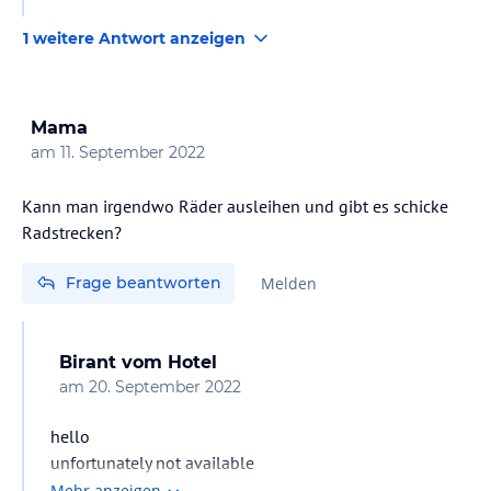
Rezeption darüber zu sprechen, das interessiert da gar
1 weitere Antwort anzeigen
keinen. Es ist einfach so. Das Hauptproblem liegt dran,
das Hotel sehr kleinen Innenhof mit dem Pool und
genau dranliegendem schmalen Strand hat. Die Bühne
Mama
mit großen Lautsprecher steht in der Ecke und quasi am
am
11. September 2022
Strandrand. Mit einem größeren Grundstück wäre das
ggf. anders.
Kann man irgendwo Räder ausleihen und gibt es schicke
Radstrecken?
Frage beantworten
Melden
Birant
vom Hotel
am
20. September 2022
hello
unfortunately not available
Mehr anzeigen