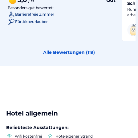
Gut
/ 6
Schö
Besonders gut bewertet:
Ruhig
Barrierefreie Zimmer
arbei
Für Aktivurlauber
Alle Bewertungen (
119
)
Hotel allgemein
Beliebteste Ausstattungen:
Wifi kostenfrei
Hoteleigener Strand