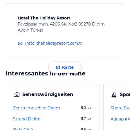
Hotel The Holiday Resort
Fevzipaşa mah. 4206 Sk. No:2 09270 Didim
Aydin Türkei
info@theholidayresort.com.tr
Karte
Interessantes in der Nähe
Sehenswürdigkeiten
Spor
Zentralmoschee Didim
11,5
km
Shore Exc
Strand Didim
11,7
km
Aquapark
Bafa Gölü
11,9
km