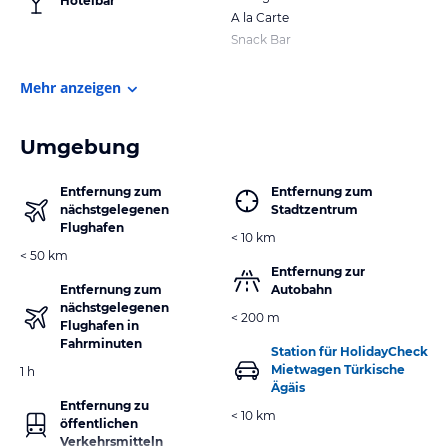
Hotelbar
A la Carte
Snack Bar
Mehr anzeigen
Umgebung
Entfernung zum
Entfernung zum
nächstgelegenen
Stadtzentrum
Flughafen
< 10 km
< 50 km
Entfernung zur
Entfernung zum
Autobahn
nächstgelegenen
< 200 m
Flughafen in
Fahrminuten
Station für HolidayCheck
Mietwagen Türkische
1 h
Ägäis
Entfernung zu
< 10 km
öffentlichen
Verkehrsmitteln