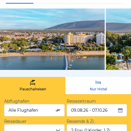
vom Hoteli
Pauschalreisen
Nur Hotel
Abflughafen
Reisezeitraum
Alle Flughäfen
09.08.26 - 07.10.26
Reisedauer
Reisende & Zi.
2 Erw, 0 Kinder, 1 Zi.