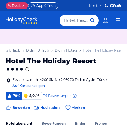
%
Deals
App öffnen
Kontakt
Hotel, Reiseziel
Ägäis Urlaub
Didim Urlaub
Didim Hotels
Hotel The Holiday Resort
Hotel The Holiday Resort
Fevzipaşa mah. 4206 Sk. No:2 09270 Didim Aydin Türkei
Auf Karte anzeigen
119
Bewertungen
79%
5,0
/ 6
Bewerten
Hochladen
Merken
Hotelübersicht
Bewertungen
Bilder
Fragen