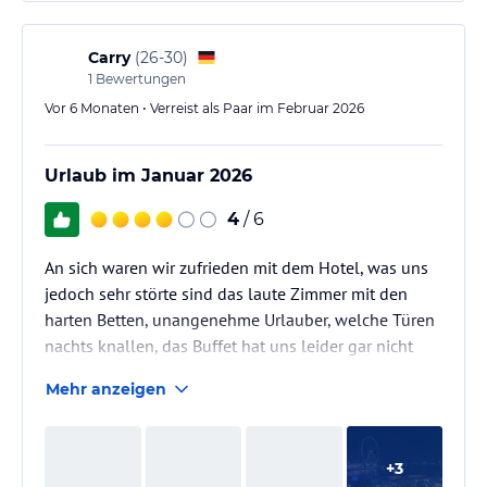
hatte nur 2 Gäste…
Carry
(
26-30
)
1
Bewertungen
Vor 6 Monaten • Verreist als Paar im Februar 2026
Urlaub im Januar 2026
4
/ 6
An sich waren wir zufrieden mit dem Hotel, was uns
jedoch sehr störte sind das laute Zimmer mit den
harten Betten, unangenehme Urlauber, welche Türen
nachts knallen, das Buffet hat uns leider gar nicht
gefallen - wir haben lieber im Supermarkt an der
Mehr anzeigen
Marina Frühstück gekauft.
Die Lage und der Service war super.
+
3