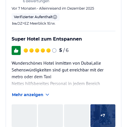
6
Bewertungen
Schon bei der Ankunft fühlt man sich willkommen.
Vor 7 Monaten • Alleinreisend im Dezember 2025
Das gesamte Hotel ist modern, stilvoll…
Verifizierter Aufenthalt
DZ=EZ Meerblick 1Erw.
Super Hotel zum Entspannen
5
/ 6
Wunderschönes Hotel inmitten von Dubai,alle
Sehenswürdigkeiten sind gut erreichbar mit der
metro oder dem Taxi
Nettes hilfsbereites Personal in jedem Bereich
Mehr anzeigen
+
7