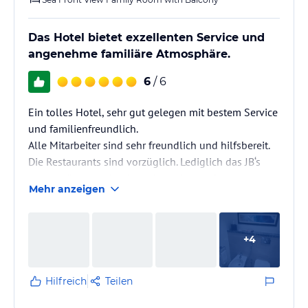
Das Hotel bietet exzellenten Service und
angenehme familiäre Atmosphäre.
6
/ 6
Ein tolles Hotel, sehr gut gelegen mit bestem Service
und familienfreundlich.
Alle Mitarbeiter sind sehr freundlich und hilfsbereit.
Die Restaurants sind vorzüglich. Lediglich das JB‘s
war enttäuschend, sehr unfreundlicher Service und
Mehr anzeigen
gar nicht urig gemütlich. Dann lieber als Familie das
Rosso oder Benhiana wählen, da stimmen Essen und
Service!
+
4
Einen kleinen Kritikpunkt gab es am Anreisetag (1
Uhr Morgens). Wir haben ein Familienzimmer gebucht
Hilfreich
Teilen
und das Bett für unseren Sohn war nicht fertig. Man