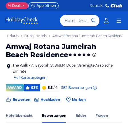
%
Deals
App öffnen
Kontakt
Hotel, Reiseziel
bai Urlaub
Dubai Hotels
Amwaj Rotana Jumeirah Beach Residence
Amwaj Rotana Jumeirah
Beach Residence
The Walk - Al Sayorah St 86834 Dubai Vereinigte Arabische
Emirate
Auf Karte anzeigen
582
Bewertungen
AWARD
93%
5,5
/ 6
Bewerten
Hochladen
Merken
Hotelübersicht
Bewertungen
Bilder
Fragen