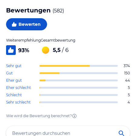
Bewertungen
(
582
)
Bewerten
Weiterempfehlung
Gesamtbewertung
5,5
/ 6
93
%
Sehr gut
374
Gut
150
Eher gut
44
Eher schlecht
5
Schlecht
5
Sehr schlecht
4
Wie wird die Bewertung berechnet?