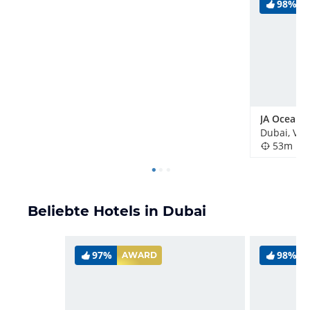
98%
JA Ocean 
53m
Beliebte Hotels in Dubai
97%
98%
AWARD