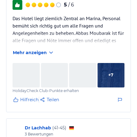
5
/ 6
Das Hotel liegt ziemlich Zentral an Marina, Personal
bemüht sich richtig gut um alle Fragen und
Angelegenheiten zu beheben. Abbas Moubarak ist für
alle Fragen und Nöte immer offen und erledigt es
alles ganz schnell wenn man seine Hilfe braucht
Mehr anzeigen
großen Dank an Ihn.
VG Paul
+
7
HolidayCheck Club-Punkte erhalten
Hilfreich
Teilen
Dr Lachhab
(
41-45
)
3
Bewertungen