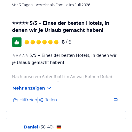
Vor 3 Tagen • Verreist als Familie im Juli 2026
⭐⭐⭐⭐⭐ 5/5 – Eines der besten Hotels, in
denen wir je Urlaub gemacht haben!
6
/ 6
⭐⭐⭐⭐⭐ 5/5 – Eines der besten Hotels, in denen wir
je Urlaub gemacht haben!
Nach unserem Aufenthalt im Amwaj Rotana Dubai
können wir mit voller Überzeugung sagen: Dieses
Mehr anzeigen
Hotel gehört zu den besten, die wir bisher besucht
haben. Wir reisen viel, aber selten erlebt man ein
Hilfreich
Teilen
Hotel, in dem wirklich alles zusammenpasst. Nicht
nur das wunderschöne Hotel selbst, sondern vor
allem die Menschen, die dort arbeiten, machen den
Unterschied.
Daniel
(
36-40
)