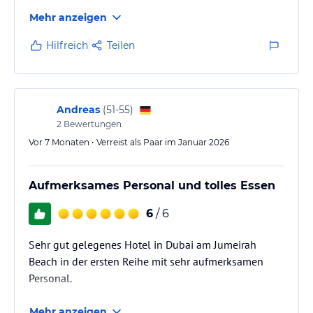
über einer Straße angelegt ist, zum Strand, etwa 10
Mehr anzeigen
Gehminuten zur wunderbaren Dubai-Marina, die Hop
on - hop off - Busstation gleich um die Ecke, ein
Hilfreich
Teilen
Supermarkt für die täglichen Dinge ebenfalls nur ca.
100 m entfernt und eine tolle Aussicht aus unserem
Zimmer im 24. Stock auf das Riesenrad und die
Palme - besser geht's kaum!
Andreas
(
51-55
)
Wenn…
2
Bewertungen
Vor 7 Monaten • Verreist als Paar im Januar 2026
Aufmerksames Personal und tolles Essen
6
/ 6
Sehr gut gelegenes Hotel in Dubai am Jumeirah
Beach in der ersten Reihe mit sehr aufmerksamen
Personal.
Mehr anzeigen