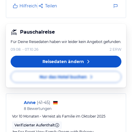
Hilfreich
Teilen
Pauschalreise
Für Deine Reisedaten haben wir leider kein Angebot gefunden.
09.08. - 07.10.26
2
ERW
Reisedaten ändern
Nur das Hotel buchen
Anne
(
41-45
)
8
Bewertungen
Vor 10 Monaten • Verreist als Familie im Oktober 2025
Verifizierter Aufenthalt
Sea Front View Family Room with Balcony