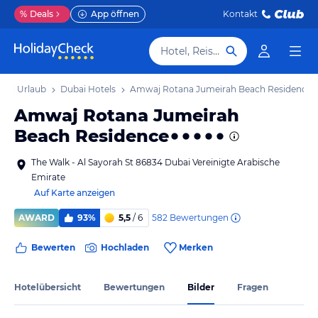
%
Deals
App öffnen
Kontakt
Hotel, Reiseziel
bai Urlaub
Dubai Hotels
Amwaj Rotana Jumeirah Beach Residence
Amwaj Rotana Jumeirah
Beach Residence
The Walk - Al Sayorah St 86834 Dubai Vereinigte Arabische
Emirate
Auf Karte anzeigen
582
Bewertungen
AWARD
93%
5,5
/ 6
Bewerten
Hochladen
Merken
Hotelübersicht
Bewertungen
Bilder
Fragen