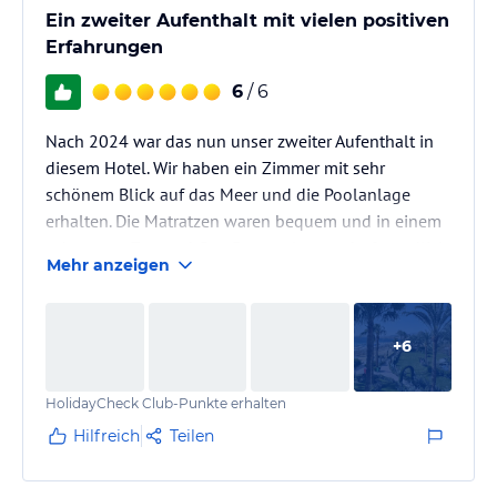
Ein zweiter Aufenthalt mit vielen positiven
Erfahrungen
6
/ 6
Nach 2024 war das nun unser zweiter Aufenthalt in
diesem Hotel. Wir haben ein Zimmer mit sehr
schönem Blick auf das Meer und die Poolanlage
erhalten. Die Matratzen waren bequem und in einem
sehr guten Zustand. Das Personal war sehr freundlich.
Mehr anzeigen
Das Animationsteam hat tolle Poolpartys für Kinder
und auch für die Erwachsenen veranstaltet. Das
Management des Hotels war regelmäßig vor Ort und
+
6
stand für Fragen zur Verfügung. Die Prozesse im Hotel
liefen sehr professionell und reibungslos. Die
HolidayCheck Club-Punkte erhalten
Auswahl der Speisen war sehr…
Hilfreich
Teilen