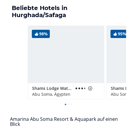
Beliebte Hotels in
Hurghada/Safaga
98%
95%
Shams Lodge Water Sports Resort, Abu Soma
Abu Soma, Ägypten
Abu Soma,
Amarina Abu Soma Resort & Aquapark auf einen
Blick