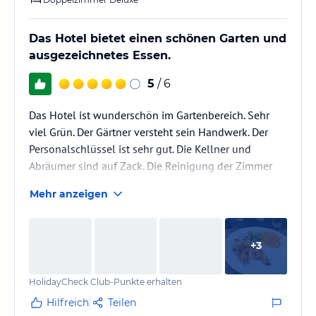
Das Hotel bietet einen schönen Garten und
ausgezeichnetes Essen.
5
/ 6
Das Hotel ist wunderschön im Gartenbereich. Sehr
viel Grün. Der Gärtner versteht sein Handwerk. Der
Personalschlüssel ist sehr gut. Die Kellner und
Abräumer sind auf Zack. Die Reinigung der Zimmer
geht in Ordnung, könnte aber besser sein. Das Essen
Mehr anzeigen
besticht durch Qualität. Die Auswahl ist in vielen
Hotels größer aber hier schmeckt es besser. Ein
Wermutstropfen ist die Rezeption. Diese ist sehr
+
3
unterkühlt und unpersönlich. Bei der Ankunft gab es
keine ordentliche Einweisung und erst nach
HolidayCheck Club-Punkte erhalten
nochmaligen Hinweis nach 20…
Hilfreich
Teilen