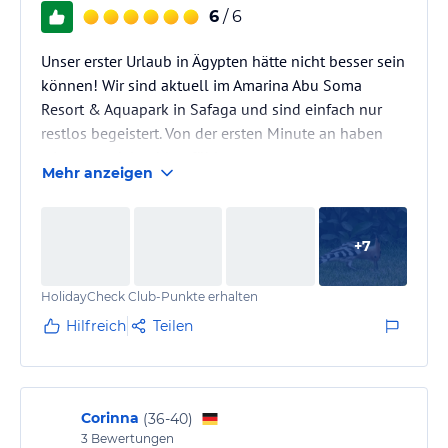
6
/ 6
Unser erster Urlaub in Ägypten hätte nicht besser sein
können! Wir sind aktuell im Amarina Abu Soma
Resort & Aquapark in Safaga und sind einfach nur
restlos begeistert. Von der ersten Minute an haben
wir uns pudelwohl gefühlt.
Mehr anzeigen
Animation & Unterhaltung:
Ein riesiges Lob geht an das Animationsteam. Die
+
7
Jungs und Mädels sind wirklich top! Sie machen ein
super Programm, sind extrem motiviert und sorgen
HolidayCheck Club-Punkte erhalten
für spitzen Stimmung. Man merkt, dass sie wirklich
Lust haben, den Gästen eine tolle Zeit zu bereiten.
Hilfreich
Teilen
Service,…
Corinna
(
36-40
)
3
Bewertungen