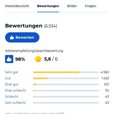
Hotelübersicht
Bewertungen
Bilder
Fragen
Bewertungen
(
6.534
)
Bewerten
Weiterempfehlung
Gesamtbewertung
5,6
/ 6
98
%
Sehr gut
4.582
Gut
1.453
Eher gut
301
Eher schlecht
112
Schlecht
43
Sehr schlecht
43