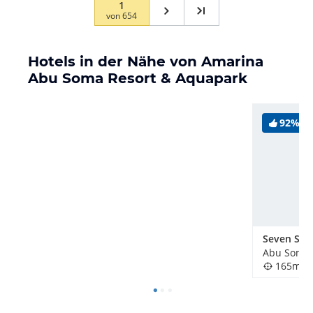
1
von
654
Hotels in der Nähe von Amarina
Abu Soma Resort & Aquapark
92%
Abu Soma,
165m