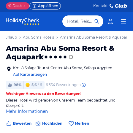
%
Deals
App öffnen
Kontakt
Hotel, Reiseziel
a Urlaub
Abu Soma Hotels
Amarina Abu Soma Resort & Aquapark
Amarina Abu Soma Resort &
Aquapark
Km. 8 Safaga Tourist Center Abu Soma, Safaga Ägypten
Auf Karte anzeigen
6.534
Bewertungen
98%
5,6
/ 6
Wichtiger Hinweis zu den Bewertungen!
Dieses Hotel wird gerade von unserem Team beobachtet und
überprüft.
Mehr Informationen
Bewerten
Hochladen
Merken