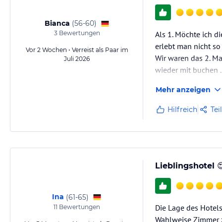
Bianca
(
56-60
)
3
Bewertungen
Als 1. Möchte ich d
erlebt man nicht so
Vor 2 Wochen • Verreist als Paar im
Wir waren das 2. M
Juli 2026
wieder mit buchen .
gemütlicher herrich
Mehr anzeigen
Zimmer sind super f
Wir kommen definit
Hilfreich
Tei
Lieblingshotel 
Ina
(
61-65
)
Die Lage des Hotels 
11
Bewertungen
Wahlweise Zimmer z