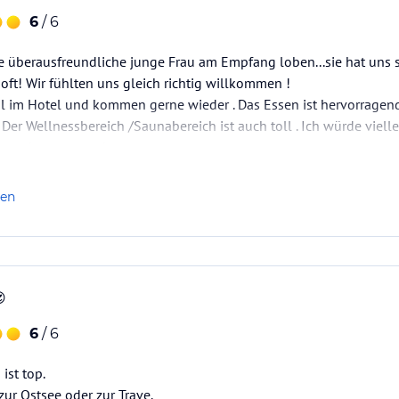
6
/ 6
ie überausfreundliche junge Frau am Empfang loben...sie hat uns
 oft! Wir fühlten uns gleich richtig willkommen !
al im Hotel und kommen gerne wieder . Das Essen ist hervorragen
 Der Wellnessbereich /Saunabereich ist auch toll . Ich würde viel
ten aber es war ok.
ür einen kurzen Aufenthalt.
iv wieder…
len

6
/ 6
ist top.
ur Ostsee oder zur Trave.