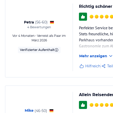
Richtig schöner
Petra
(
56-60
)
4
Bewertungen
Perfekter Service be
Stets freundliche, hi
Vor 4 Monaten • Verreist als Paar im
Parkhaus vorhanden(
März 2026
Gastronomie zum Ab
Verifizierter Aufenthalt
Mehr anzeigen
Hilfreich
Tei
Allein Reisende
Mike
(
46-50
)