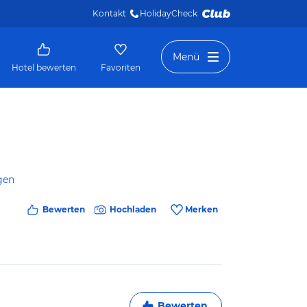
Kontakt
HolidayCheck 
Menü
Hotel bewerten
Favoriten
gen
Bewerten
Hochladen
Merken
Bewerten