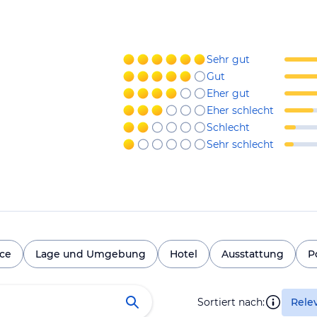
Sehr gut
Gut
Eher gut
Eher schlecht
Schlecht
Sehr schlecht
ice
Lage und Umgebung
Hotel
Ausstattung
P
Sortiert nach:
Rele