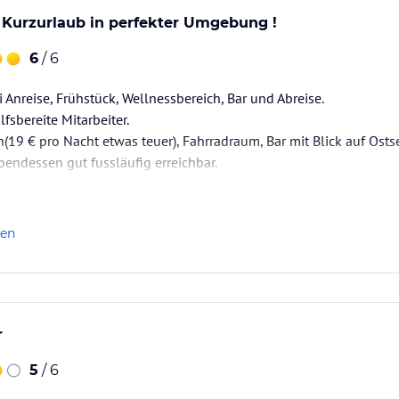
 Kurzurlaub in perfekter Umgebung !
6
/ 6
i Anreise, Frühstück, Wellnessbereich, Bar und Abreise.
lfsbereite Mitarbeiter.
19 € pro Nacht etwas teuer), Fahrradraum, Bar mit Blick auf Osts
endessen gut fussläufig erreichbar.
len
r
5
/ 6