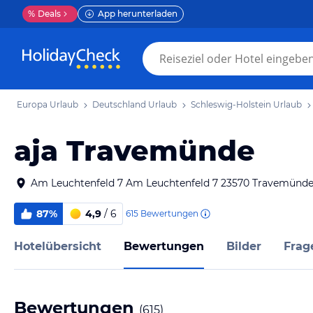
%
Deals
App herunterladen
Europa Urlaub
Deutschland Urlaub
Schleswig-Holstein Urlaub
aja Travemünde
Am Leuchtenfeld 7 Am Leuchtenfeld 7 23570 Travemünd
87%
4,9
/ 6
615
Bewertungen
Hotelübersicht
Bewertungen
Bilder
Frag
Bewertungen
(
615
)