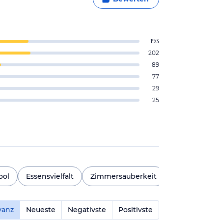
193
202
89
77
29
25
ool
Essensvielfalt
Zimmersauberkeit
Ausblick
vanz
Neueste
Negativste
Positivste